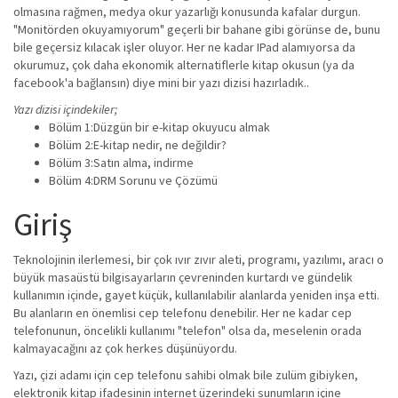
olmasına rağmen, medya okur yazarlığı konusunda kafalar durgun.
"Monitörden okuyamıyorum" geçerli bir bahane gibi görünse de, bunu
bile geçersiz kılacak işler oluyor. Her ne kadar IPad alamıyorsa da
okurumuz, çok daha ekonomik alternatiflerle kitap okusun (ya da
facebook'a bağlansın) diye mini bir yazı dizisi hazırladık..
Yazı dizisi içindekiler;
Bölüm 1:Düzgün bir e-kitap okuyucu almak
Bölüm 2:E-kitap nedir, ne değildir?
Bölüm 3:Satın alma, indirme
Bölüm 4:DRM Sorunu ve Çözümü
Giriş
Teknolojinin ilerlemesi, bir çok ıvır zıvır aleti, programı, yazılımı, aracı o
büyük masaüstü bilgisayarların çevreninden kurtardı ve gündelik
kullanımın içinde, gayet küçük, kullanılabilir alanlarda yeniden inşa etti.
Bu alanların en önemlisi cep telefonu denebilir. Her ne kadar cep
telefonunun, öncelikli kullanımı "telefon" olsa da, meselenin orada
kalmayacağını az çok herkes düşünüyordu.
Yazı, çizi adamı için cep telefonu sahibi olmak bile zulüm gibiyken,
elektronik kitap ifadesinin internet üzerindeki sunumların içine