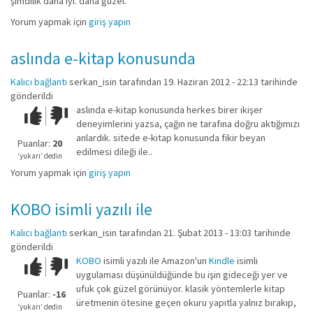
şimdilik daha iyi. daha güzel.
Yorum yapmak için
giriş yapın
aslında e-kitap konusunda
Kalıcı bağlantı
serkan_isin
tarafından 19. Haziran 2012 - 22:13 tarihinde
gönderildi
aslında e-kitap konusunda herkes birer ikişer
Çok iyi!
O
deneyimlerini yazsa, çağın ne tarafına doğru aktığımızı
kadar
anlardık. sitede e-kitap konusunda fikir beyan
iyi
Puanlar:
20
edilmesi dileği ile..
değil!
‘yukarı’ dedin
Yorum yapmak için
giriş yapın
KOBO isimli yazılı ile
Kalıcı bağlantı
serkan_isin
tarafından 21. Şubat 2013 - 13:03 tarihinde
gönderildi
KOBO
isimli yazılı ile Amazon'un
Kindle
isimli
Çok iyi!
O
uygulaması düşünüldüğünde bu işin gideceği yer ve
kadar
ufuk çok güzel görünüyor. klasik yöntemlerle kitap
iyi
Puanlar:
-16
üretmenin ötesine geçen okuru yapıtla yalnız bırakıp,
değil!
‘yukarı’ dedin