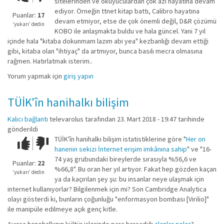
sitelerinden ve okuyuculardan çok azı hayatına devam
kadar
ediyor. Örneğin ttnet kitap battı, Calibro hayatına
iyi
Puanlar:
17
devam etmiyor, etse de çok önemli değil, D&R çözümü
değil!
‘yukarı’ dedin
KOBO ile anlaşmakta buldu ve hala güncel. Yani 7 yıl
içinde hala "kitaba dokunmam lazım abi yea" kezbanlığı devam ettiği
gibi, kitaba olan "ihtiyaç" da artmıyor, bunca basılı mecra olmasına
rağmen. Hatırlatmak isterim..
Yorum yapmak için
giriş yapın
TÜİK'în hanihalkı bilişim
Kalıcı bağlantı
televarolus
tarafından 23. Mart 2018 - 19:47 tarihinde
gönderildi
TÜİK'în hanihalkı bilişim istatistiklerine göre "
Her on
Çok iyi!
O
hanenin sekizi İnternet erişim imkânına sahip
" ve "16-
kadar
74 yaş grubundaki bireylerde sırasıyla %56,6 ve
iyi
Puanlar:
22
%66,8". Bu oran her yıl artıyor. Fakat hep gözden kaçan
değil!
‘yukarı’ dedin
ya da kaçırılan şey şu: bu insanlar neye ulaşmak için
internet kullanıyorlar? Bilgilenmek için mi? Son Cambridge Analytica
olayı gösterdi ki, bunların çoğunluğu "enformasyon bombası [Virilio]"
ile manipüle edilmeye açık genç kitle.