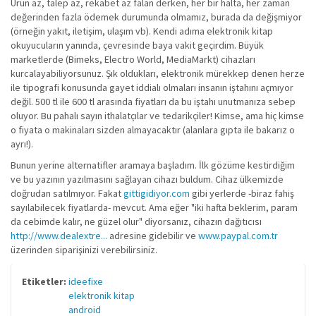
Ürün az, talep az, rekabet az falan derken, her bir halta, her zaman
değerinden fazla ödemek durumunda olmamız, burada da değişmiyor
(örneğin yakıt, iletişim, ulaşım vb). Kendi adıma elektronik kitap
okuyucuların yanında, çevresinde baya vakit geçirdim. Büyük
marketlerde (Bimeks, Electro World, MediaMarkt) cihazları
kurcalayabiliyorsunuz. Şık oldukları, elektronik mürekkep denen herze
ile tipografi konusunda gayet iddialı olmaları insanın iştahını açmıyor
değil. 500 tl ile 600 tl arasında fiyatları da bu iştahı unutmanıza sebep
oluyor. Bu pahalı sayın ithalatçılar ve tedarikçiler! Kimse, ama hiç kimse
o fiyata o makinaları sizden almayacaktır (alanlara gıpta ile bakarız o
ayrı!).
Bunun yerine alternatifler aramaya başladım. İlk gözüme kestirdiğim
ve bu yazının yazılmasını sağlayan cihazı buldum. Cihaz ülkemizde
doğrudan satılmıyor. Fakat
gittigidiyor.com
gibi yerlerde -biraz fahiş
sayılabilecek fiyatlarda- mevcut. Ama eğer "iki hafta beklerim, param
da cebimde kalır, ne güzel olur" diyorsanız, cihazın dağıtıcısı
http://www.dealextre...
adresine gidebilir ve
www.paypal.com.tr
üzerinden siparişinizi verebilirsiniz.
Etiketler:
ideefixe
elektronik kitap
android