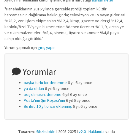
Ayırca hanehalkının kültür işlerinde para harcadığı
alanlar neler
?
"Hanehalklarının 2016 yılında gerçekleştirdiği toplam kültür
harcamasının dağılımına bakıldığında; televizyon ve TV yayın giderleri
%28,2, veri işlem ekipmanları %12,4, kitap, gazete ve dergi %12,4,
kablolu/özel TV yayın hizmetlerine ödenen ücretler %11,9, kırtasiye
ve çizim malzemeleri %8,4, sinema, tiyatro ve konser %4,8 paya
sahip olduğu görüldü."
Yorum yapmak için
giriş yapın
Yorumlar
başka türlü bir denemee
6 yıl 6 ay önce
ya da oldun
6 yıl 6 ay önce
boş olmasın. deneme
6 yıl 6 ay önce
Posta'nın Şiir Köşesi'nin
6 yıl 6 ay önce
Bu ileti 10 yıl önce eklenmiş
6 yıl 6 ay önce
Tasarım
:
@hzhubble
| 2003-2025 |
v2.0
|
Hakkında
ya da