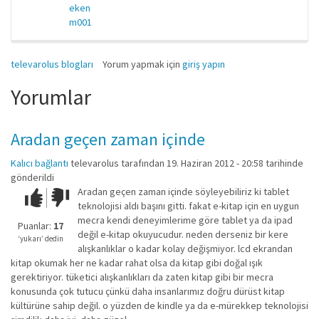
eken
m001
televarolus blogları
Yorum yapmak için
giriş yapın
Yorumlar
Aradan geçen zaman içinde
Kalıcı bağlantı
televarolus
tarafından 19. Haziran 2012 - 20:58 tarihinde
gönderildi
Aradan geçen zaman içinde söyleyebiliriz ki tablet
Çok iyi!
O
teknolojisi aldı başını gitti. fakat e-kitap için en uygun
kadar
mecra kendi deneyimlerime göre tablet ya da ipad
iyi
Puanlar:
17
değil e-kitap okuyucudur. neden derseniz bir kere
değil!
‘yukarı’ dedin
alışkanlıklar o kadar kolay değişmiyor. lcd ekrandan
kitap okumak her ne kadar rahat olsa da kitap gibi doğal ışık
gerektiriyor. tüketici alışkanlıkları da zaten kitap gibi bir mecra
konusunda çok tutucu çünkü daha insanlarımız doğru dürüst kitap
kültürüne sahip değil. o yüzden de kindle ya da e-mürekkep teknolojisi