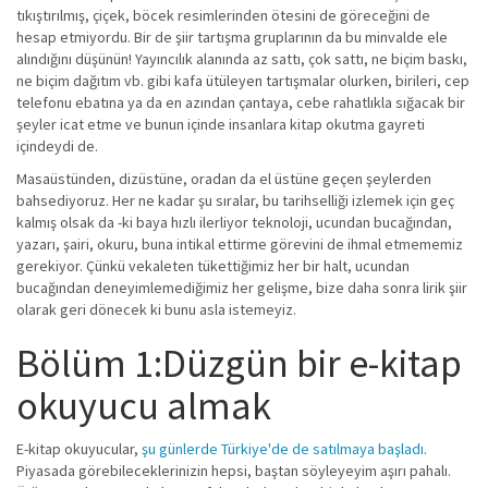
tıkıştırılmış, çiçek, böcek resimlerinden ötesini de göreceğini de
hesap etmiyordu. Bir de şiir tartışma gruplarının da bu minvalde ele
alındığını düşünün! Yayıncılık alanında az sattı, çok sattı, ne biçim baskı,
ne biçim dağıtım vb. gibi kafa ütüleyen tartışmalar olurken, birileri, cep
telefonu ebatına ya da en azından çantaya, cebe rahatlıkla sığacak bir
şeyler icat etme ve bunun içinde insanlara kitap okutma gayreti
içindeydi de.
Masaüstünden, dizüstüne, oradan da el üstüne geçen şeylerden
bahsediyoruz. Her ne kadar şu sıralar, bu tarihselliği izlemek için geç
kalmış olsak da -ki baya hızlı ilerliyor teknoloji, ucundan bucağından,
yazarı, şairi, okuru, buna intikal ettirme görevini de ihmal etmememiz
gerekiyor. Çünkü vekaleten tükettiğimiz her bir halt, ucundan
bucağından deneyimlemediğimiz her gelişme, bize daha sonra lirik şiir
olarak geri dönecek ki bunu asla istemeyiz.
Bölüm 1:Düzgün bir e-kitap
okuyucu almak
E-kitap okuyucular,
şu günlerde Türkiye'de de satılmaya başladı
.
Piyasada görebileceklerinizin hepsi, baştan söyleyeyim aşırı pahalı.