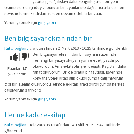
yapıtla girdiği ilişkiyi daha zenginleştiren bir yeni-
okuma süreci içindeyiz. bunu anlamayanlar ise dağıtımcılarla olan ön-
sevişmelerine kaldıkları yerden devam edebilirler zaar.
Yorum yapmak için
giriş yapın
Ben bilgisayar ekranından bir
Kalıcı bağlantı
craft
tarafından 2. Mart 2013 - 10:25 tarihinde gönderildi
Ben bilgisayar ekranından bir sayfanın üzerinde
Çok iyi!
O
herhangi bir yazıyı okuyamıyor ve evet, yazdırıp,
kadar
okuyordum. Ama e-kitapla işler değişti. Kağıttan daha
iyi
Puanlar:
17
rahat okuyorum. Bir de pratik bir faydası, işyerinde
değil!
‘yukarı’ dedin
konvansiyonel kitap alıp okuduğumda çalışmıyorum
gibi bir izlenim oluşuyordu. elimde e-kitap aracı durduğumda herkes
çalışıyorum sanıyor :)
Yorum yapmak için
giriş yapın
Her ne kadar e-kitap
Kalıcı bağlantı
televarolus
tarafından 14. Eylül 2016 - 5:42 tarihinde
gönderildi