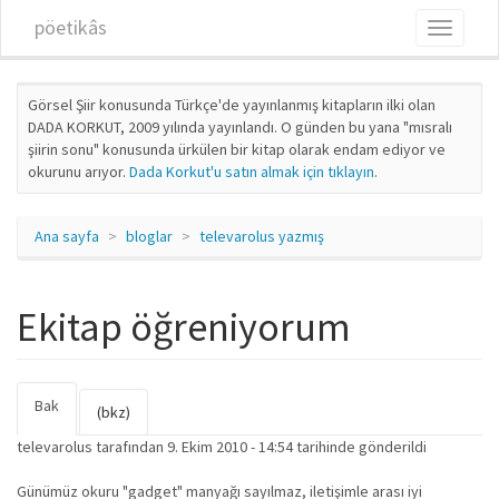
Ana içeriğe atla
pöetikâs
Toggle
navigati
Görsel Şiir konusunda Türkçe'de yayınlanmış kitapların ilki olan
DADA KORKUT, 2009 yılında yayınlandı. O günden bu yana "mısralı
şiirin sonu" konusunda ürkülen bir kitap olarak endam ediyor ve
okurunu arıyor.
Dada Korkut'u satın almak için tıklayın
.
Ana sayfa
bloglar
televarolus yazmış
Ekitap öğreniyorum
Bak
(etkin
Birincil sekmeler
(bkz)
sekme)
televarolus
tarafından 9. Ekim 2010 - 14:54 tarihinde gönderildi
Günümüz okuru "gadget" manyağı sayılmaz, iletişimle arası iyi