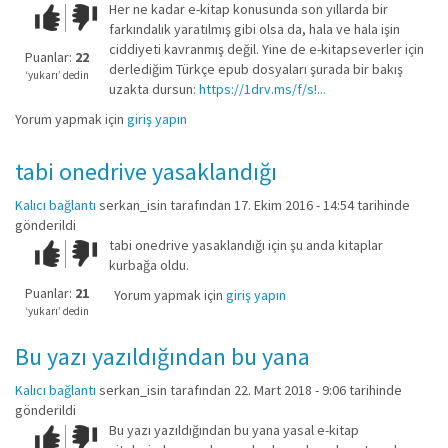
Her ne kadar e-kitap konusunda son yıllarda bir
Çok iyi!
O
farkındalık yaratılmış gibi olsa da, hala ve hala işin
kadar
ciddiyeti kavranmış değil. Yine de e-kitapseverler için
iyi
Puanlar:
22
derlediğim Türkçe epub dosyaları şurada bir bakış
değil!
‘yukarı’ dedin
uzakta dursun:
https://1drv.ms/f/s!...
Yorum yapmak için
giriş yapın
tabi onedrive yasaklandığı
Kalıcı bağlantı
serkan_isin
tarafından 17. Ekim 2016 - 14:54 tarihinde
gönderildi
tabi onedrive yasaklandığı için şu anda kitaplar
Çok iyi!
O
kurbağa oldu.
kadar
iyi
Puanlar:
21
Yorum yapmak için
giriş yapın
değil!
‘yukarı’ dedin
Bu yazı yazıldığından bu yana
Kalıcı bağlantı
serkan_isin
tarafından 22. Mart 2018 - 9:06 tarihinde
gönderildi
Bu yazı yazıldığından bu yana yasal e-kitap
Çok iyi!
O