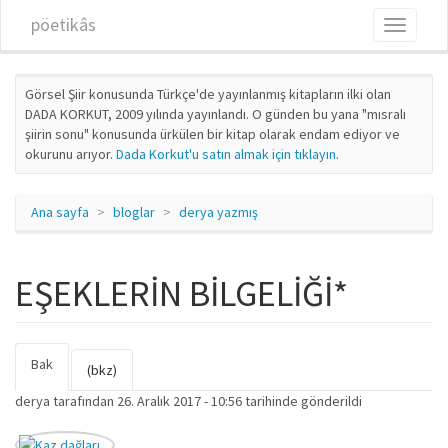
Ana içeriğe atla
pöetikâs
Toggle
navigati
Görsel Şiir konusunda Türkçe'de yayınlanmış kitapların ilki olan
DADA KORKUT, 2009 yılında yayınlandı. O günden bu yana "mısralı
şiirin sonu" konusunda ürkülen bir kitap olarak endam ediyor ve
okurunu arıyor.
Dada Korkut'u satın almak için tıklayın
.
Ana sayfa
bloglar
derya yazmış
EŞEKLERİN BİLGELİĞİ*
Bak
(etkin
Birincil sekmeler
(bkz)
sekme)
derya
tarafından 26. Aralık 2017 - 10:56 tarihinde gönderildi