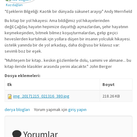
Kaz dağları
*Eşeklerin Bilgeliği: Kaotik bir dünyada sükunet arayışı" Andy Merrıfıeld
Bu kitap bir yol hikayesi. Ama bildiğimiz yol hikayelerinden
değil.Çağdaş hayatın hepimize dayattığı açmazlardan, şehir hayatının
keşmekeşinden, bitmek bilmez koşuşturmalardan, gelip geçici
heveslerden kurtulmak için yollara düşen bir insanın yolculuk hikayesi.
üstelik yanında bir de yol arkadaşı, daha doğrusu bir kılavuz var:
sevimli boz bir eşek.
"Muhteşem bir kitap.. keskin gözlemlerle dolu, samimi ve alimane... bu
kitap ileride klasikler arasında yerini alacaktır." John Berger
Dosya eklemeleri:
Ek
Boyut
img_20171215_021316_380.jpg
218.26 KB
derya blogları
Yorum yapmak için
giriş yapın
Yorumlar