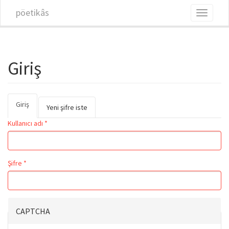
Ana içeriğe atla
pöetikâs
Toggle
navigati
Giriş
Giriş
(etkin
Birincil sekmeler
Yeni şifre iste
sekme)
Kullanıcı adı
*
Şifre
*
CAPTCHA