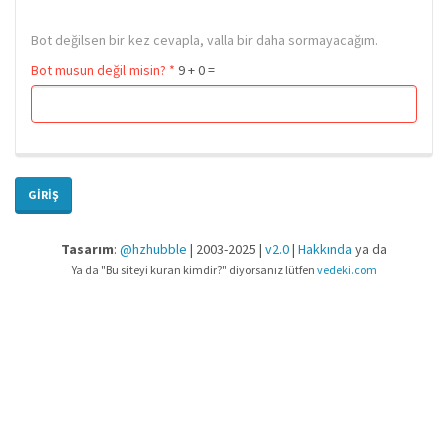
Bot değilsen bir kez cevapla, valla bir daha sormayacağım.
Bot musun değil misin?
*
9 + 0 =
GIRIŞ
Tasarım
:
@hzhubble
| 2003-2025 |
v2.0
|
Hakkında
ya da
Ya da "Bu siteyi kuran kimdir?" diyorsanız lütfen
vedeki.com