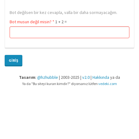
Bot değilsen bir kez cevapla, valla bir daha sormayacağım.
Bot musun değil misin?
*
1 + 2 =
GIRIŞ
Tasarım
:
@hzhubble
| 2003-2025 |
v2.0
|
Hakkında
ya da
Ya da "Bu siteyi kuran kimdir?" diyorsanız lütfen
vedeki.com