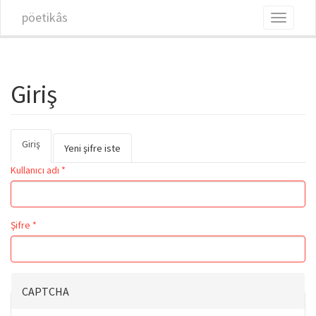
Ana içeriğe atla
pöetikâs
Toggle
navigati
Giriş
Giriş
(etkin
Birincil sekmeler
Yeni şifre iste
sekme)
Kullanıcı adı
*
Şifre
*
CAPTCHA