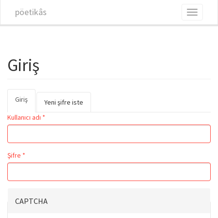
Ana içeriğe atla
pöetikâs
Toggle
navigati
Giriş
Giriş
(etkin
Birincil sekmeler
Yeni şifre iste
sekme)
Kullanıcı adı
*
Şifre
*
CAPTCHA