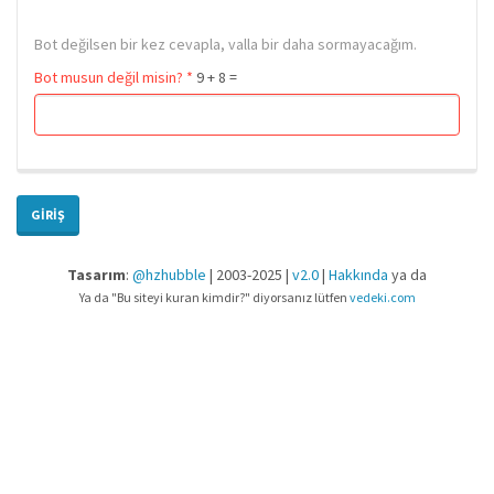
Bot değilsen bir kez cevapla, valla bir daha sormayacağım.
Bot musun değil misin?
*
9 + 8 =
GIRIŞ
Tasarım
:
@hzhubble
| 2003-2025 |
v2.0
|
Hakkında
ya da
Ya da "Bu siteyi kuran kimdir?" diyorsanız lütfen
vedeki.com