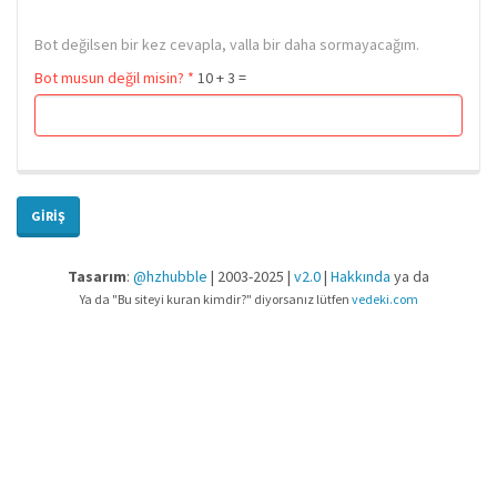
Bot değilsen bir kez cevapla, valla bir daha sormayacağım.
Bot musun değil misin?
*
10 + 3 =
GIRIŞ
Tasarım
:
@hzhubble
| 2003-2025 |
v2.0
|
Hakkında
ya da
Ya da "Bu siteyi kuran kimdir?" diyorsanız lütfen
vedeki.com