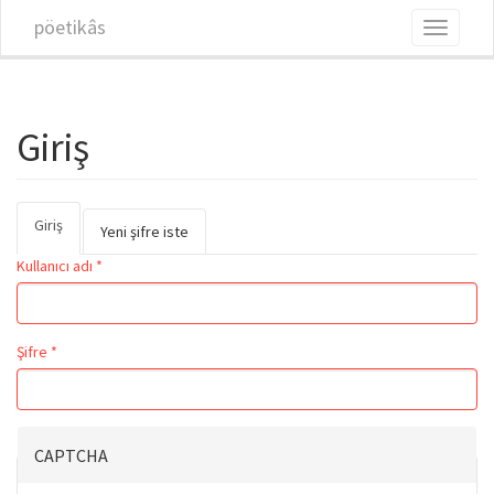
Ana içeriğe atla
pöetikâs
Toggle
navigati
Giriş
Giriş
(etkin
Birincil sekmeler
Yeni şifre iste
sekme)
Kullanıcı adı
*
Şifre
*
CAPTCHA