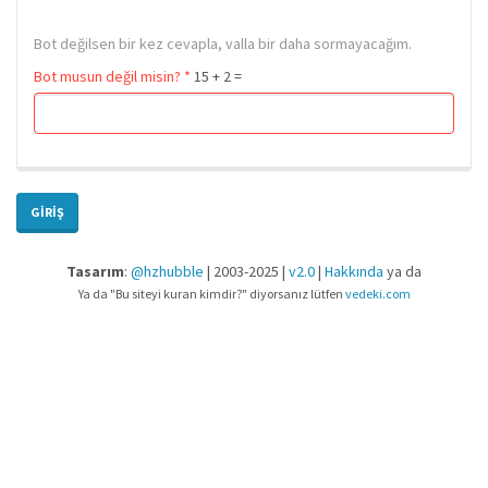
Bot değilsen bir kez cevapla, valla bir daha sormayacağım.
Bot musun değil misin?
*
15 + 2 =
GIRIŞ
Tasarım
:
@hzhubble
| 2003-2025 |
v2.0
|
Hakkında
ya da
Ya da "Bu siteyi kuran kimdir?" diyorsanız lütfen
vedeki.com