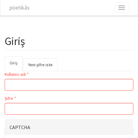
Ana içeriğe atla
pöetikâs
Toggle
navigati
Giriş
Giriş
(etkin
Birincil sekmeler
Yeni şifre iste
sekme)
Kullanıcı adı
*
Şifre
*
CAPTCHA