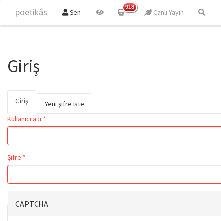
Ana içeriğe atla
918
pöetikâs
Sen
Canlı Yayın
Giriş
Giriş
(etkin
Birincil sekmeler
Yeni şifre iste
sekme)
Kullanıcı adı
*
Şifre
*
CAPTCHA