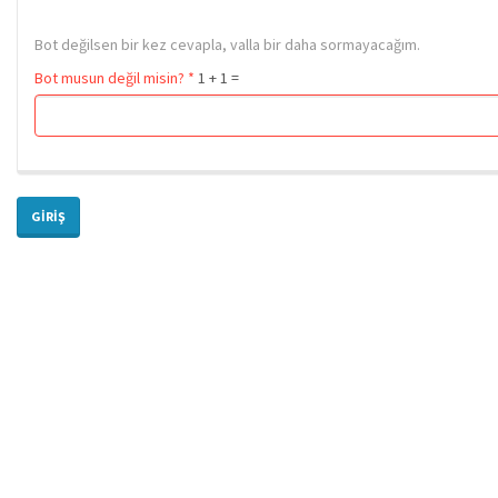
Bot değilsen bir kez cevapla, valla bir daha sormayacağım.
Bot musun değil misin?
*
1 + 1 =
GIRIŞ