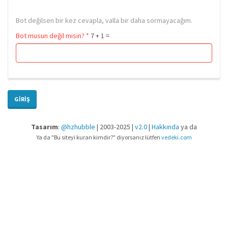
Bot değilsen bir kez cevapla, valla bir daha sormayacağım.
Bot musun değil misin?
*
7 + 1 =
GIRIŞ
Tasarım
:
@hzhubble
| 2003-2025 |
v2.0
|
Hakkında
ya da
Ya da "Bu siteyi kuran kimdir?" diyorsanız lütfen
vedeki.com