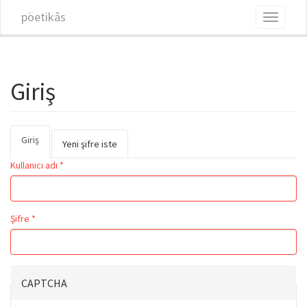
Ana içeriğe atla
pöetikâs
Toggle
navigati
Giriş
Giriş
(etkin
Birincil sekmeler
Yeni şifre iste
sekme)
Kullanıcı adı
*
Şifre
*
CAPTCHA