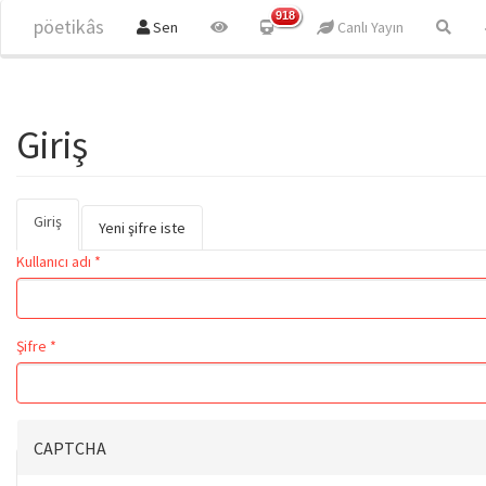
Ana içeriğe atla
918
pöetikâs
Sen
Canlı Yayın
Giriş
Giriş
(etkin
Birincil sekmeler
Yeni şifre iste
sekme)
Kullanıcı adı
*
Şifre
*
CAPTCHA