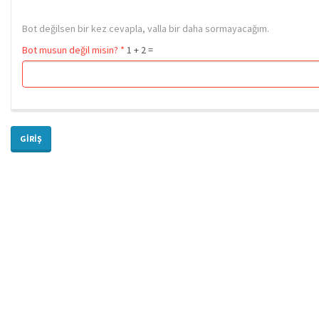
Bot değilsen bir kez cevapla, valla bir daha sormayacağım.
Bot musun değil misin?
*
1 + 2 =
GIRIŞ