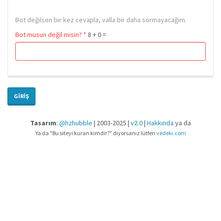
Bot değilsen bir kez cevapla, valla bir daha sormayacağım.
Bot musun değil misin?
*
8 + 0 =
GIRIŞ
Tasarım
:
@hzhubble
| 2003-2025 |
v2.0
|
Hakkında
ya da
Ya da "Bu siteyi kuran kimdir?" diyorsanız lütfen
vedeki.com