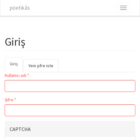
Ana içeriğe atla
pöetikâs
Toggle
navigati
Giriş
Giriş
(etkin
Birincil sekmeler
Yeni şifre iste
sekme)
Kullanıcı adı
*
Şifre
*
CAPTCHA