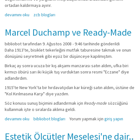
ortadan kaldırmaya ayırır.
Estetik Ölçütler Meselesi hakkında
devamını oku
zcb blogları
Marcel Duchamp ve Ready-Made
bibliobot
tarafından 9. Ağustos 2008 - 9:46 tarihinde gönderildi
Daha 1913'te, bisiklet tekerleğini mutfak taburesine takmak ve onun
dönüşünü seyretmek gibi eşsiz bir düşünceye kapılmıştım.
Birkaç ay sonra ucuza bir kış akşamı manzarası satın aldım, ufka biri
kırmızı öbürü sarı iki küçük tuş vurduktan sonra resmi "Eczane" diye
adlandırdım.
1915'te New York'ta bir hırdavatçıdan kar küreği satın aldım, üstüne de
"Kol Kırılmasına Karşı" diye yazdım.
Söz konusu sunuş biçimini adlandırmak için
Ready-made
sözcüğünü
kullanmak işte o sıralarda aklıma geldi.
Marcel Duchamp ve Ready-Made hakkında
devamını oku
bibliobot blogları
Yorum yapmak için
giriş yapın
Estetik Ölçütler Meselesi'ne dair..