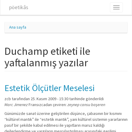
Ana içeriğe atla
pöetikâs
Toggle
navigati
Ana sayfa
Duchamp etiketi ile
yaftalanmış yazılar
Estetik Ölçütler Meselesi
zcb
tarafından 25. Kasım 2009 - 15:30 tarihinde gönderildi
Marc Jimenez
Fransızcadan çeviren:
zeynep cansu başeren
Günümüzde sanat üzerine geliştirilen düşünce, çabasının bir kısmını
“kültürel mantık” ile “estetik mantık”, yani kültürel sistemin yararlarının
pasif bir şekilde kabul edilmesi ile yapıtların maruz kaldığı
değerlendirme ve yargıların meşrulaştırılması arasındaki gerilimi