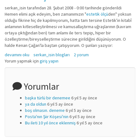
serkan_isin
tarafından 28. Şubat 2008 - 0:00 tarihinde gönderildi
Hemen elimi açık edeyim, ben zamanımızın "
estetik ölçü
den" yoksun
olduğu fikrine hiç de kapılmıyorum, hatta tam tersine Estetik'in kitabî
anlamının kitleselleştirilmesi ve kamusallaştırma uğraşlarının (kavram
ortaya çıktığından beri) tam anlamı ile ters tepip, hiper bir
özelleştirme/bireyselleştirme sürecine girildiğini düşünüyorum. O
halde Kenan Çağan'la baştan çatışıyorum. O şunları yazıyor:
Estetik Ölçütler Meselesi'ne dair.. hakkında
devamını oku
serkan_isin blogları
2 yorum
Yorum yapmak için
giriş yapın
Yorumlar
başka türlü bir denemee
6 yıl 5 ay önce
ya da oldun
6 yıl 5 ay önce
boş olmasın. deneme
6 yıl 5 ay önce
Posta'nın Şiir Köşesi'nin
6 yıl 5 ay önce
Bu ileti 10 yıl önce eklenmiş
6 yıl 5 ay önce