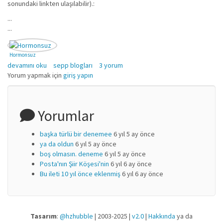
sonundaki linkten ulaşılabilir).:
...
...
Hormonsuz
Görsel ve Somut Şiir Kılavuzu hakkında
devamını oku
sepp blogları
3 yorum
Yorum yapmak için
giriş yapın
Yorumlar
başka türlü bir denemee
6 yıl 5 ay önce
ya da oldun
6 yıl 5 ay önce
boş olmasın. deneme
6 yıl 5 ay önce
Posta'nın Şiir Köşesi'nin
6 yıl 6 ay önce
Bu ileti 10 yıl önce eklenmiş
6 yıl 6 ay önce
Tasarım
:
@hzhubble
| 2003-2025 |
v2.0
|
Hakkında
ya da