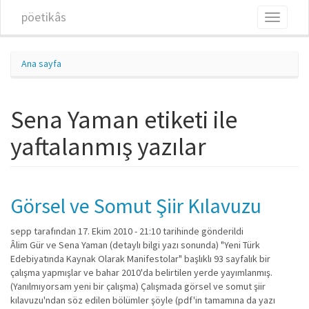
Ana içeriğe atla
pöetikâs
Toggle
navigati
Ana sayfa
Sena Yaman etiketi ile
yaftalanmış yazılar
Görsel ve Somut Şiir Kılavuzu
sepp
tarafından 17. Ekim 2010 - 21:10 tarihinde gönderildi
Âlim Gür ve Sena Yaman (detaylı bilgi yazı sonunda) "Yeni Türk
Edebiyatında Kaynak Olarak Manifestolar" başlıklı 93 sayfalık bir
çalışma yapmışlar ve bahar 2010'da belirtilen yerde yayımlanmış.
(Yanılmıyorsam yeni bir çalışma) Çalışmada görsel ve somut şiir
kılavuzu'ndan söz edilen bölümler şöyle (pdf'in tamamına da yazı