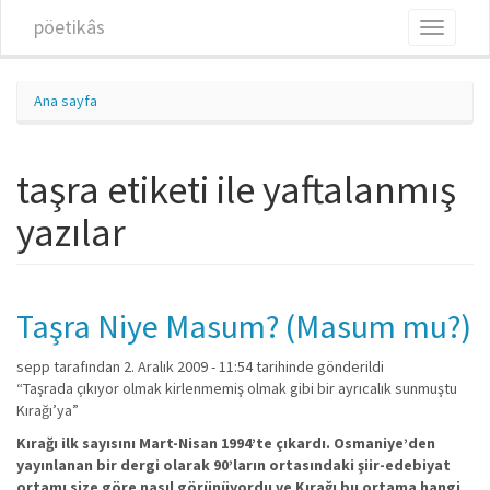
Ana içeriğe atla
pöetikâs
Toggle
navigati
Ana sayfa
taşra etiketi ile yaftalanmış
yazılar
Taşra Niye Masum? (Masum mu?)
sepp
tarafından 2. Aralık 2009 - 11:54 tarihinde gönderildi
“Taşrada çıkıyor olmak kirlenmemiş olmak gibi bir ayrıcalık sunmuştu
Kırağı’ya”
Kırağı ilk sayısını Mart-Nisan 1994’te çıkardı. Osmaniye’den
yayınlanan bir dergi olarak 90’ların ortasındaki şiir-edebiyat
ortamı size göre nasıl görünüyordu ve Kırağı bu ortama hangi