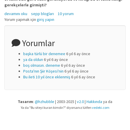
gerekçelerle girmişti?
Taşra Niye Masum? (Masum mu?) hakkında
devamını oku
sepp blogları
10 yorum
Yorum yapmak için
giriş yapın
Yorumlar
başka türlü bir denemee
6 yıl 6 ay önce
ya da oldun
6 yıl 6 ay önce
boş olmasın. deneme
6 yıl 6 ay önce
Posta'nın Şiir Köşesi'nin
6 yıl 6 ay önce
Bu ileti 10 yıl önce eklenmiş
6 yıl 6 ay önce
Tasarım
:
@hzhubble
| 2003-2025 |
v2.0
|
Hakkında
ya da
Ya da "Bu siteyi kuran kimdir?" diyorsanız lütfen
vedeki.com