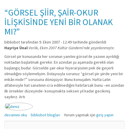
“GÖRSEL ŞİİR, ŞAİR-OKUR
İLİŞKİSİNDE YENİ BİR OLANAK
MI?”
bibliobot
tarafından 9. Ekim 2007 - 12:49 tarihinde gönderildi
Hayriye Ünal
Varlık, Ekim 2007 Kültür Gündemi'nde yayınlanmıştır.
Görsel şiir konusunda her sorunun yanıtını görsel ile yazının ayrıldığı
noktadan başlatmak gerekir. En azından şu aşamada gerekli olan
başlangıç budur. Görselde şair-okur hiyerarşisinin pek de geçerli
olmadığını söylemeliyim. Dolayısıyla sorunuz “görsel şiir şiirde yeni bir
imkân mıdır?” sorusuna dönüşüyor. Bunu konuşalım. Hatta Latin
alfabesiyle hat sanatının icra edilmediğini hatırlarsak bunu –en azından
ilk örnekler düzeyinde- konuşmakta seksen yıl kadar gecikmiş
sayılırız. Artı
“GÖRSEL ŞİİR, ŞAİR-OKUR İLİŞKİSİNDE YENİ BİR OLANAK MI?” hakkında
devamını oku
bibliobot blogları
Yorum yapmak için
giriş yapın