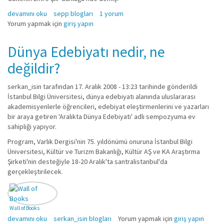
Nasıl okuyoruz? hakkında
devamını oku
sepp blogları
1 yorum
Yorum yapmak için
giriş yapın
Dünya Edebiyatı nedir, ne
değildir?
serkan_isin
tarafından 17. Aralık 2008 - 13:23 tarihinde gönderildi
İstanbul Bilgi Üniversitesi, dünya edebiyatı alanında uluslararası
akademisyenlerle öğrencileri, edebiyat eleştirmenlerini ve yazarları
bir araya getiren 'Aralıkta Dünya Edebiyatı' adlı sempozyuma ev
sahipliği yapıyor.
Program, Varlık Dergisi'nin 75. yıldönümü onuruna İstanbul Bilgi
Üniversitesi, Kültür ve Turizm Bakanlığı, Kültür AŞ ve KA Araştırma
Şirketi'nin desteğiyle 18-20 Aralık'ta santralistanbul'da
gerçekleştirilecek.
Wall of Books
Dünya Edebiyatı nedir, ne değildir? hakkında
devamını oku
serkan_isin blogları
Yorum yapmak için
giriş yapın