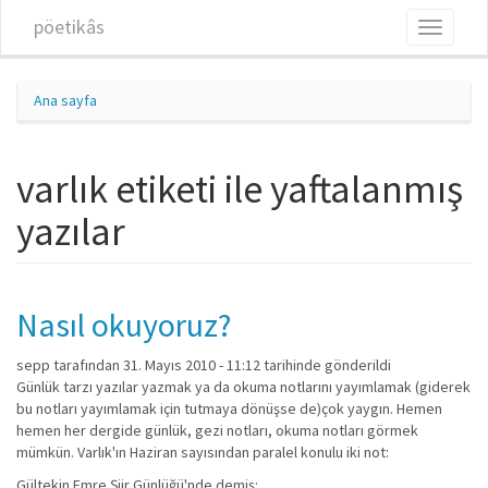
Ana içeriğe atla
pöetikâs
Toggle
navigati
Ana sayfa
varlık etiketi ile yaftalanmış
yazılar
Nasıl okuyoruz?
sepp
tarafından 31. Mayıs 2010 - 11:12 tarihinde gönderildi
Günlük tarzı yazılar yazmak ya da okuma notlarını yayımlamak (giderek
bu notları yayımlamak için tutmaya dönüşse de)çok yaygın. Hemen
hemen her dergide günlük, gezi notları, okuma notları görmek
mümkün. Varlık'ın Haziran sayısından paralel konulu iki not:
Gültekin Emre Şiir Günlüğü'nde demiş: