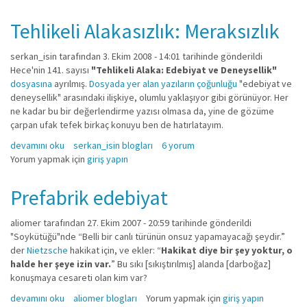
Tehlikeli Alakasızlık: Meraksızlık
serkan_isin
tarafından 3. Ekim 2008 - 14:01 tarihinde gönderildi
Hece'nin 141. sayısı
"Tehlikeli Alaka: Edebiyat ve Deneysellik"
dosyasına
ayrılmış.
Dosyada yer alan yazıların çoğunluğu
"edebiyat ve
deneysellik" arasındaki ilişkiye, olumlu yaklaşıyor gibi görünüyor. Her
ne kadar bu bir değerlendirme yazısı olmasa da, yine de gözüme
çarpan ufak tefek birkaç konuyu ben de hatırlatayım.
Tehlikeli Alakasızlık: Meraksızlık hakkında
devamını oku
serkan_isin blogları
6 yorum
Yorum yapmak için
giriş yapın
Prefabrik edebiyat
aliomer
tarafından 27. Ekim 2007 - 20:59 tarihinde gönderildi
"Soykütüğü"nde “Belli bir canlı türünün onsuz yapamayacağı şeydir.”
der
Nietzsche
hakikat için, ve ekler: “
Hakikat diye bir şey yoktur, o
halde her şeye izin var.
” Bu sıkı [sıkıştırılmış] alanda [darboğaz]
konuşmaya cesareti olan kim var?
Prefabrik edebiyat hakkında
devamını oku
aliomer blogları
Yorum yapmak için
giriş yapın