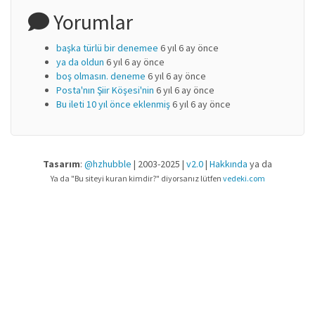
Yorumlar
başka türlü bir denemee
6 yıl 6 ay önce
ya da oldun
6 yıl 6 ay önce
boş olmasın. deneme
6 yıl 6 ay önce
Posta'nın Şiir Köşesi'nin
6 yıl 6 ay önce
Bu ileti 10 yıl önce eklenmiş
6 yıl 6 ay önce
Tasarım
:
@hzhubble
| 2003-2025 |
v2.0
|
Hakkında
ya da
Ya da "Bu siteyi kuran kimdir?" diyorsanız lütfen
vedeki.com