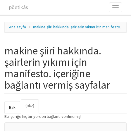
Ana içeriğe atla
pöetikâs
Toggle
navigati
Ana sayfa
makine şiiri hakkında. şairlerin yıkımı için manifesto.
makine şiiri hakkında.
şairlerin yıkımı için
manifesto. içeriğine
bağlantı vermiş sayfalar
(bkz)
(etkin
Birincil sekmeler
Bak
sekme)
Bu içeriğe hiç bir yerden bağlantı verilmemiş!