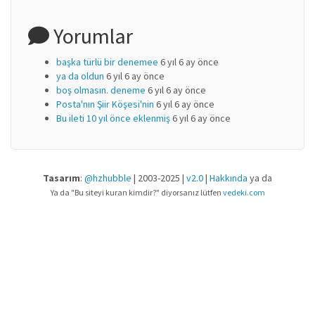
Yorumlar
başka türlü bir denemee
6 yıl 6 ay önce
ya da oldun
6 yıl 6 ay önce
boş olmasın. deneme
6 yıl 6 ay önce
Posta'nın Şiir Köşesi'nin
6 yıl 6 ay önce
Bu ileti 10 yıl önce eklenmiş
6 yıl 6 ay önce
Tasarım
:
@hzhubble
| 2003-2025 |
v2.0
|
Hakkında
ya da
Ya da "Bu siteyi kuran kimdir?" diyorsanız lütfen
vedeki.com