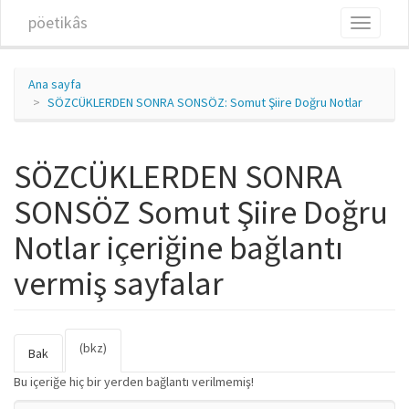
Ana içeriğe atla
pöetikâs
Toggle
navigati
Ana sayfa
SÖZCÜKLERDEN SONRA SONSÖZ: Somut Şiire Doğru Notlar
SÖZCÜKLERDEN SONRA
SONSÖZ Somut Şiire Doğru
Notlar içeriğine bağlantı
vermiş sayfalar
(bkz)
(etkin
Birincil sekmeler
Bak
sekme)
Bu içeriğe hiç bir yerden bağlantı verilmemiş!