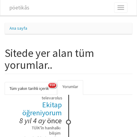
Ana içeriğe atla
pöetikâs
Toggle
navigati
Ana sayfa
Sitede yer alan tüm
yorumlar..
918
Yorumlar
(etkin
Birincil sekmeler
Tüm yakın tarihli içerik
sekme)
televarolus
Ekitap
öğreniyorum
8 yıl 4 ay
önce
TÜİK'în hanihalkı
bilişim