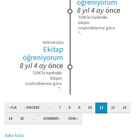
öğreniyorum
8 yıl 4 ay
önce
TÜİK'în hanihalkı
bilişim
istatistiklerine göre
"...
televarolus
Ekitap
öğreniyorum
8 yıl 4 ay
önce
TÜİK'în hanihalkı
bilişim
istatistiklerine göre
"...
« ILK
‹ ÖNCEKI
…
7
8
9
10
11
12
13
14
15
…
SONRAKI ›
SON »
daha fazla