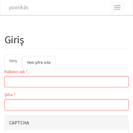
Ana içeriğe atla
pöetikâs
Toggle
navigati
Giriş
Giriş
(etkin
Birincil sekmeler
Yeni şifre iste
sekme)
Kullanıcı adı
*
Şifre
*
CAPTCHA