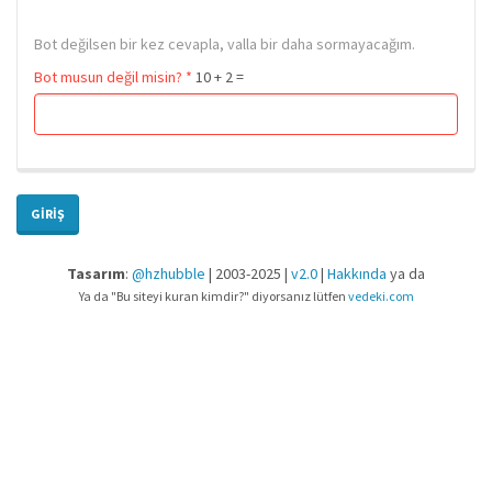
Bot değilsen bir kez cevapla, valla bir daha sormayacağım.
Bot musun değil misin?
*
10 + 2 =
GIRIŞ
Tasarım
:
@hzhubble
| 2003-2025 |
v2.0
|
Hakkında
ya da
Ya da "Bu siteyi kuran kimdir?" diyorsanız lütfen
vedeki.com