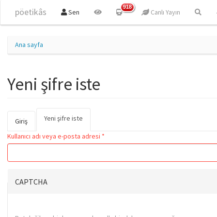
Ana içeriğe atla
918
pöetikâs
Sen
Canlı Yayın
Ana sayfa
Yeni şifre iste
Yeni şifre iste
(etkin
Birincil sekmeler
Giriş
sekme)
Kullanıcı adı veya e-posta adresi
*
CAPTCHA