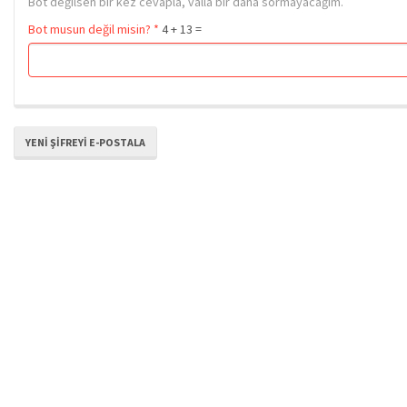
Bot değilsen bir kez cevapla, valla bir daha sormayacağım.
Bot musun değil misin?
*
4 + 13 =
YENI ŞIFREYI E-POSTALA