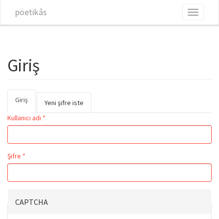
Ana içeriğe atla
pöetikâs
Toggle
navigati
Giriş
Giriş
(etkin
Birincil sekmeler
Yeni şifre iste
sekme)
Kullanıcı adı
*
Şifre
*
CAPTCHA