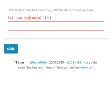
Bot değilsen bir kez cevapla, valla bir daha sormayacağım.
Bot musun değil misin?
*
5 + 1 =
GIRIŞ
Tasarım
:
@hzhubble
| 2003-2025 |
v2.0
|
Hakkında
ya da
Ya da "Bu siteyi kuran kimdir?" diyorsanız lütfen
vedeki.com