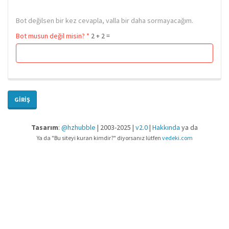
Bot değilsen bir kez cevapla, valla bir daha sormayacağım.
Bot musun değil misin?
*
2 + 2 =
GIRIŞ
Tasarım
:
@hzhubble
| 2003-2025 |
v2.0
|
Hakkında
ya da
Ya da "Bu siteyi kuran kimdir?" diyorsanız lütfen
vedeki.com