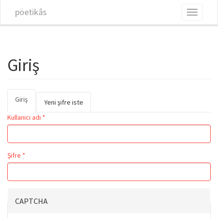
Ana içeriğe atla
pöetikâs
Toggle
navigati
Giriş
Giriş
(etkin
Birincil sekmeler
Yeni şifre iste
sekme)
Kullanıcı adı
*
Şifre
*
CAPTCHA