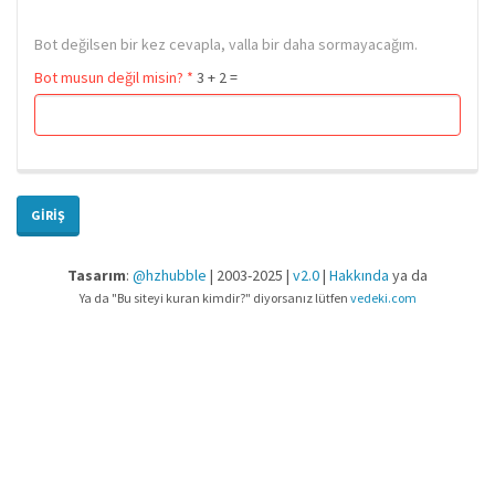
Bot değilsen bir kez cevapla, valla bir daha sormayacağım.
Bot musun değil misin?
*
3 + 2 =
GIRIŞ
Tasarım
:
@hzhubble
| 2003-2025 |
v2.0
|
Hakkında
ya da
Ya da "Bu siteyi kuran kimdir?" diyorsanız lütfen
vedeki.com