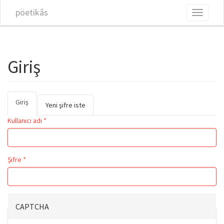
Ana içeriğe atla
pöetikâs
Toggle
navigati
Giriş
Giriş
(etkin
Birincil sekmeler
Yeni şifre iste
sekme)
Kullanıcı adı
*
Şifre
*
CAPTCHA