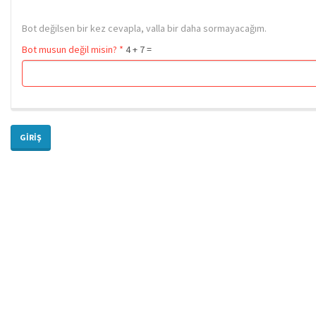
Bot değilsen bir kez cevapla, valla bir daha sormayacağım.
Bot musun değil misin?
*
4 + 7 =
GIRIŞ