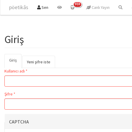
Ana içeriğe atla
918
pöetikâs
Sen
Canlı Yayın
Giriş
Giriş
(etkin
Birincil sekmeler
Yeni şifre iste
sekme)
Kullanıcı adı
*
Şifre
*
CAPTCHA