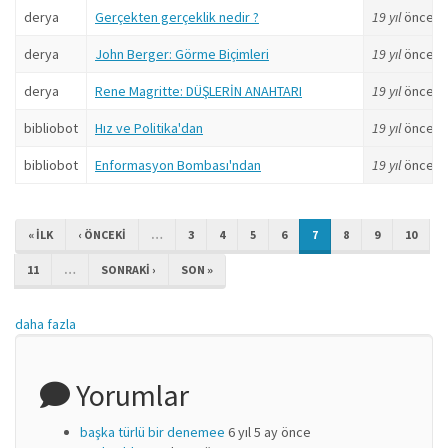
derya
Gerçekten gerçeklik nedir ?
19 yıl
önce
derya
John Berger: Görme Biçimleri
19 yıl
önce
derya
Rene Magritte: DÜŞLERİN ANAHTARI
19 yıl
önce
bibliobot
Hız ve Politika'dan
19 yıl
önce
bibliobot
Enformasyon Bombası'ndan
19 yıl
önce
« ILK
‹ ÖNCEKI
…
3
4
5
6
7
8
9
10
11
…
SONRAKI ›
SON »
daha fazla
Yorumlar
başka türlü bir denemee
6 yıl 5 ay önce