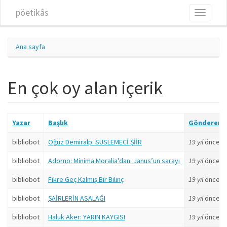
Ana içeriğe atla
pöetikâs
Toggle
navigati
Ana sayfa
En çok oy alan içerik
Yazar
Başlık
Gönderen
bibliobot
Oğuz Demiralp: SÜSLEMECİ ŞİİR
19 yıl
önce
bibliobot
Adorno: Minima Moralia'dan: Janus’un sarayı
19 yıl
önce
bibliobot
Fikre Geç Kalmış Bir Bilinç
19 yıl
önce
bibliobot
ŞAİRLERİN ASALAĞI
19 yıl
önce
bibliobot
Haluk Aker: YARIN KAYGISI
19 yıl
önce