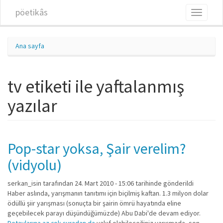
Ana içeriğe atla
pöetikâs
Toggle
navigati
Ana sayfa
tv etiketi ile yaftalanmış
yazılar
Pop-star yoksa, Şair verelim?
(vidyolu)
serkan_isin
tarafından 24. Mart 2010 - 15:06 tarihinde gönderildi
Haber aslında, yarışmanın tanıtımı için biçilmiş kaftan. 1.3 milyon dolar
ödüllü şiir yarışması (sonuçta bir şairin ömrü hayatında eline
geçebilecek parayı düşündüğümüzde) Abu Dabi'de devam ediyor.