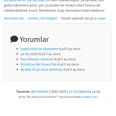
Detaylarına az çok şuradan da
vakıf olabileceğiniz yarışmada, son
gelen haberlere göre, şiiri yüzünden bir finalist ölüm fetvası ile
ödüllendirilmek üzere. Muhabiriniz Arap Yarımadası'ndan bildiriyor..
Pop-star yoksa, Şair verelim? (vidyolu) hakkında
devamını oku
serkan_isin blogları
Yorum yapmak için
giriş yapın
Yorumlar
başka türlü bir denemee
6 yıl 5 ay önce
ya da oldun
6 yıl 5 ay önce
boş olmasın. deneme
6 yıl 5 ay önce
Posta'nın Şiir Köşesi'nin
6 yıl 5 ay önce
Bu ileti 10 yıl önce eklenmiş
6 yıl 5 ay önce
Tasarım
:
@hzhubble
| 2003-2025 |
v2.0
|
Hakkında
ya da
Ya da "Bu siteyi kuran kimdir?" diyorsanız lütfen
vedeki.com