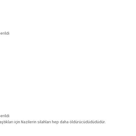
erildi
erildi
ştıkları için Nazilerin silahları hep daha öldürücüdüdüdüdür.