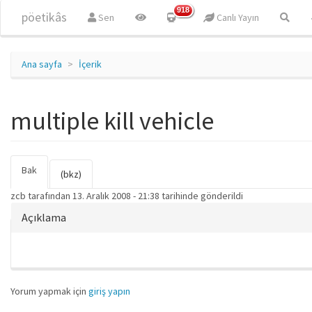
Ana içeriğe atla
918
pöetikâs
Sen
Canlı Yayın
Ana sayfa
İçerik
multiple kill vehicle
Bak
(etkin
Birincil sekmeler
(bkz)
sekme)
zcb
tarafından 13. Aralık 2008 - 21:38 tarihinde gönderildi
Gizle
Açıklama
Yorum yapmak için
giriş yapın