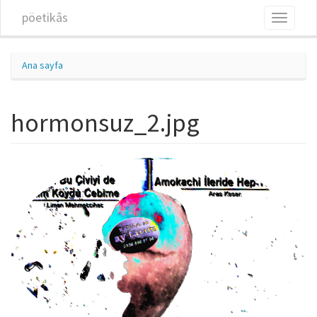
Ana içeriğe atla
pöetikâs
Toggle
navigati
Ana sayfa
hormonsuz_2.jpg