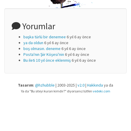
Yorumlar
başka türlü bir denemee
6 yıl 6 ay önce
ya da oldun
6 yıl 6 ay önce
boş olmasın. deneme
6 yıl 6 ay önce
Posta'nın Şiir Köşesi'nin
6 yıl 6 ay önce
Bu ileti 10 yıl önce eklenmiş
6 yıl 6 ay önce
Tasarım
:
@hzhubble
| 2003-2025 |
v2.0
|
Hakkında
ya da
Ya da "Bu siteyi kuran kimdir?" diyorsanız lütfen
vedeki.com