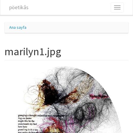
Ana içeriğe atla
pöetikâs
Toggle
navigati
Ana sayfa
marilyn1.jpg