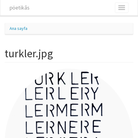
Ana içeriğe atla
pöetikâs
Toggle
navigati
Ana sayfa
turkler.jpg