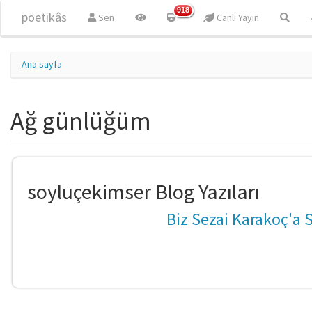
Ana içeriğe atla
918
pöetikâs
Sen
Canlı Yayın
Ana sayfa
Ağ günlüğüm
soyluçekimser Blog Yazıları
Biz Sezai Karakoç'a S