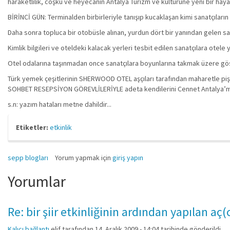
haraketlilik, coşku ve heyecanın Antalya Turizm ve kültürüne yeni bir haya
BİRİNCİ GÜN: Terminalden birbirleriyle tanışıp kucaklaşan kimi sanatçıların 
Daha sonra topluca bir otobüsle alınan, yurdun dört bir yanından gelen s
Kimlik bilgileri ve oteldeki kalacak yerleri tesbit edilen sanatçılara ot
Otel odalarına taşınmadan once sanatçılara boyunlarına takmak üzere göste
Türk yemek çeşitlerinin SHERWOOD OTEL aşçıları tarafından maharetle pişi
SOHBET RESEPSİYON GÖREVLİLERİYLE adeta kendilerini Cennet Antalya’mızı
s.n: yazım hataları metne dahildir...
Etiketler:
etkinlik
sepp blogları
Yorum yapmak için
giriş yapın
Yorumlar
Re: bir şiir etkinliğinin ardından yapılan aç
Kalıcı bağlantı
elif
tarafından 14. Aralık 2009 - 14:04 tarihinde gönderildi