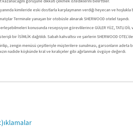
t kazanacağını görüşüne dikkati çekmek istediklerini belirttiler.
yanında kimileride eski dostlarla karşılaşmanın verdiği heyecan ve hoşlukla bir
anatçılar Terminale yanaşan bir otobüsle alınarak SHERWOOD otelel taşındı.
ele yerleşebilmeleri konusunda resepsiyon görevlilerince GÜLER YÜZ, TATLI D
rişli bir İSİMLİK dağıtıldı. Sabah kahvaltısı ve şairlerin SHERWOOD OTEL’de 
rilip, zengin menüsü çeşitleriyle müşterilere sunulması, garsonların adeta 
n nadide köşkünde kral ve kıraliçeler gibi ağırlanmak övgüye değerdi.
(c)ıklamalar