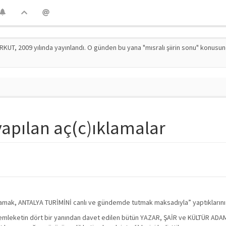
RKUT, 2009 yılında yayınlandı. O günden bu yana "mısralı şiirin sonu" konusu
 yapılan aç(c)ıklamalar
lamak, ANTALYA TURİMİNİ canlı ve gündemde tutmak maksadıyla” yaptıklarını b
memleketin dört bir yanından davet edilen bütün YAZAR, ŞAİR ve KÜLTÜR ADAM