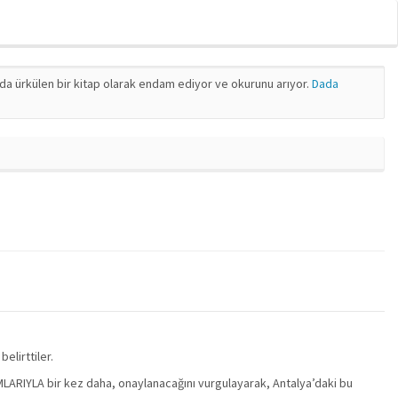
nda ürkülen bir kitap olarak endam ediyor ve okurunu arıyor.
Dada
elirttiler.
LARIYLA bir kez daha, onaylanacağını vurgulayarak, Antalya’daki bu