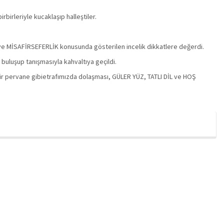
birleriyle kucaklaşıp halleştiler.
İL ve MİSAFİRSEFERLİK konusunda gösterilen incelik dikkatlere değerdi.
buluşup tanışmasıyla kahvaltıya geçildi.
bir pervane gibietrafımızda dolaşması, GÜLER YÜZ, TATLI DİL ve HOŞ