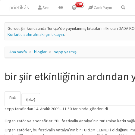
Ana içeriğe atla
918
pöetikâs
Sen
Canlı Yayın
Görsel Şiir konusunda Türkçe'de yayınlanmış kitapların ilki olan DADA KO
Korkut'u satın almak için tıklayın
.
Ana sayfa
bloglar
sepp yazmış
bir şiir etkinliğinin ardından
Bak
(etkin
Birincil sekmeler
(bkz)
sekme)
sepp
tarafından 14. Aralık 2009 - 11:50 tarihinde gönderildi
Organizatör ve sponsörler: “Bu festivalin Antalya’nın turizmine katkı sağ
Organizatörler, bu festivalin Antalya’nın bir TURİZM CENNETİ olduğunu, 