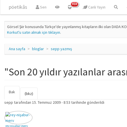
Ana içeriğe atla
918
pöetikâs
Sen
Canlı Yayın
Görsel Şiir konusunda Türkçe'de yayınlanmış kitapların ilki olan DADA KO
Korkut'u satın almak için tıklayın
.
Ana sayfa
bloglar
sepp yazmış
"Son 20 yıldır yazılanlar aras
Bak
(etkin
Birincil sekmeler
(bkz)
sekme)
sepp
tarafından 15. Temmuz 2009 - 8:53 tarihinde gönderildi
rey-nişabur-merv