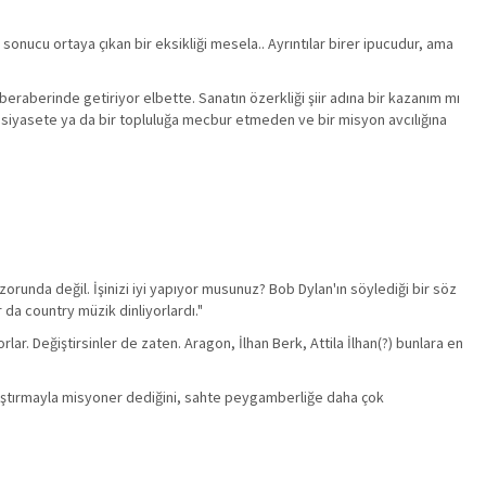
 sonucu ortaya çıkan bir eksikliği mesela.. Ayrıntılar birer ipucudur, ama
 beraberinde getiriyor elbette. Sanatın özerkliği şiir adına bir kazanım mı
iri siyasete ya da bir topluluğa mecbur etmeden ve bir misyon avcılığına
 zorunda değil. İşinizi iyi yapıyor musunuz? Bob Dylan'ın söylediği bir söz
 da country müzik dinliyorlardı."
ar. Değiştirsinler de zaten. Aragon, İlhan Berk, Attila İlhan(?) bunlara en
anıştırmayla misyoner dediğini, sahte peygamberliğe daha çok