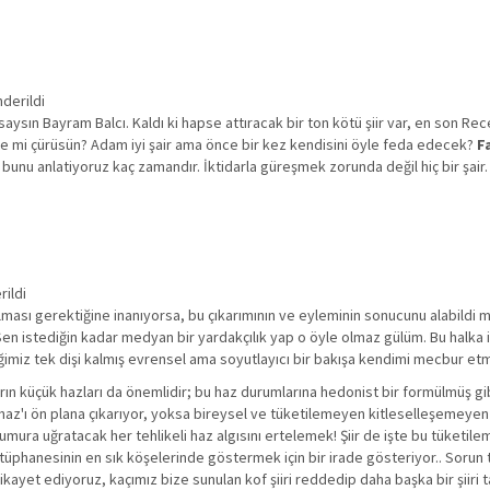
derildi
saysın Bayram Balcı. Kaldı ki hapse attıracak bir ton kötü şiir var, en son Re
e mi çürüsün? Adam iyi şair ama önce bir kez kendisini öyle feda edecek?
F
k, bunu anlatiyoruz kaç zamandır. İktidarla güreşmek zorunda değil hiç bir şair.
rildi
yazılması gerektiğine inanıyorsa, bu çıkarımının ve eyleminin sonucunu alabildi
Sen istediğin kadar medyan bir yardakçılık yap o öyle olmaz gülüm. Bu halka 
diğimiz tek dişi kalmış evrensel ama soyutlayıcı bir bakışa kendimi mecbur et
ın küçük hazları da önemlidir; bu haz durumlarına hedonist bir formülmüş gib
ir haz'ı ön plana çıkarıyor, yoksa bireysel ve tüketilemeyen kitleselleşemeye
mura uğratacak her tehlikeli haz algısını ertelemek! Şiir de işte bu tüketil
nı kütüphanesinin en sık köşelerinde göstermek için bir irade gösteriyor.. Sor
şikayet ediyoruz, kaçımız bize sunulan kof şiiri reddedip daha başka bir şiir