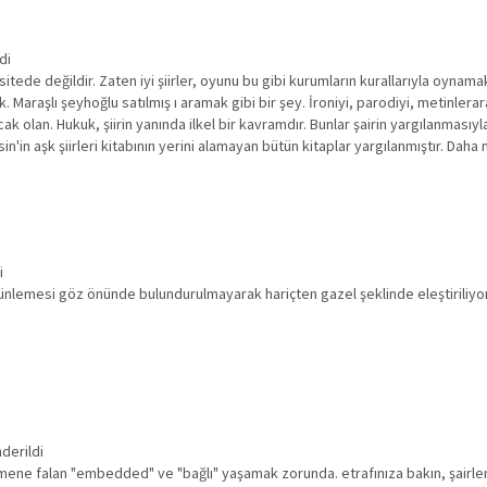
di
itede değildir. Zaten iyi şiirler, oyunu bu gibi kurumların kurallarıyla oynamak
 Maraşlı şeyhoğlu satılmış ı aramak gibi bir şey. İroniyi, parodiyi, metinlerara
 olan. Hukuk, şiirin yanında ilkel bir kavramdır. Bunlar şairin yargılanmasıyla i
esin'in aşk şiirleri kitabının yerini alamayan bütün kitaplar yargılanmıştır. Daha
i
nlemesi göz önünde bulundurulmayarak hariçten gazel şeklinde eleştiriliyor.
derildi
mene falan "embedded" ve "bağlı" yaşamak zorunda. etrafınıza bakın, şairlerin