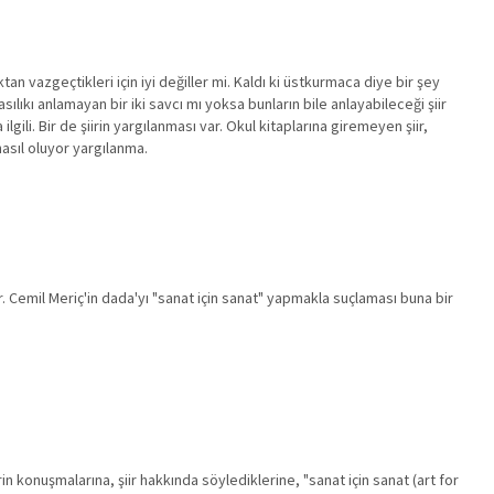
tan vazgeçtikleri için iyi değiller mi. Kaldı ki üstkurmaca diye bir şey
sılıkı anlamayan bir iki savcı mı yoksa bunların bile anlayabileceği şiir
lgili. Bir de şiirin yargılanması var. Okul kitaplarına giremeyen şiir,
 nasıl oluyor yargılanma.
 Cemil Meriç'in dada'yı "sanat için sanat" yapmakla suçlaması buna bir
 konuşmalarına, şiir hakkında söylediklerine, "sanat için sanat (art for