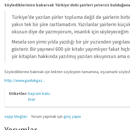
Söylediklerinize bakarsak Türkiye’deki şairleri yetersiz bulduğunu
Türkiye’de yazılan şiirler topluma değil de şairlerin birbi
yakın tek bir şiire rastlamadım. Yazılanlar şairlerin küçük
okusun diye de yazmıyorum, insanlık için söyleyeceğim
Mesela son yirmi yılda yazdığı bir şiir yüzünden yargıla
gösterir. Bir yayınevi 600 şiir kitabı yayımlıyor fakat hi
şiir kitapları hakkında yazılmış yazıları okuyorsun ama
Söylediklerine bakmak için linkten söyleşinin tamamına, eşzamanlı söylediğ
http://www.gunlukgaz...
Etiketler:
bayram balcı
livar
sepp blogları
Yorum yapmak için
giriş yapın
Yorumlar