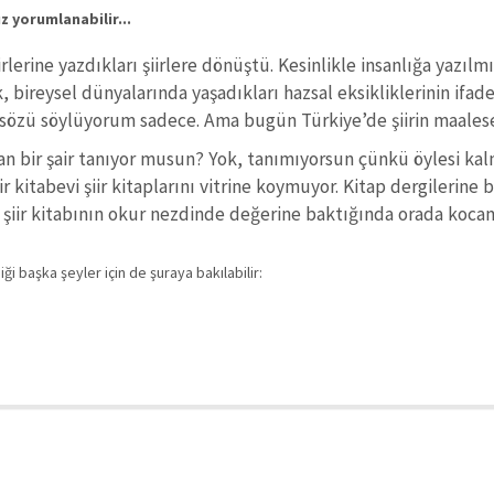
z yorumlanabilir...
rlerine yazdıkları şiirlere dönüştü. Kesinlikle insanlığa yazılmış
, bireysel dünyalarında yaşadıkları hazsal eksikliklerinin ifade
 sözü söylüyorum sadece. Ama bugün Türkiye’de şiirin maale
nan bir şair tanıyor musun? Yok, tanımıyorsun çünkü öylesi ka
çbir kitabevi şiir kitaplarını vitrine koymuyor. Kitap dergileri
 o şiir kitabının okur nezdinde değerine baktığında orada koc
i başka şeyler için de şuraya bakılabilir: