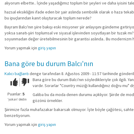
alıyorum elbette.. İçinde yaşadığımız toplum bir şeyleri ve daha iyisini t
hazsal eksikliğini ifade eden bir şair aslında sembolik olarak o haza tekabü
bu ipuçlarından kanıt oluşturacak toplum nerede?
Bayram Balcı'nın şiire bakışı eski misyoner şiir anlayışını gündeme getiriyo
yoksa sanatı-şiiri toplumsal ve siyasal işlevinden soyutlayan bir tuzak mı?
soyunmadan değer üretebilmesinin bir garantisi aslında.. Bu modernizm 
Yorum yapmak için
giriş yapın
Bana göre bu durum Balcı'nın
Kalıcı bağlantı
denge
tarafından 8. Ağustos 2009 - 11:57 tarihinde gönderil
Bana göre bu durum Balcı'nın söyledikleriyle çok ilgili. Yan
Çok iyi!
O
vardır. Sorarlar "Country müziği kullandığınız doğru mu" d
kadar
iyi
Puanlar:
5
Galiba bu da moda denen durumu açıklıyor. Şiirde de moda va
değil!
‘yukarı’ dedin
gözönü örnekler.
Şiirimize fazla muhafazakar bakarsak olmuyor. İşte böyle çağötesi, sahte
benzetiyorum.
Yorum yapmak için
giriş yapın