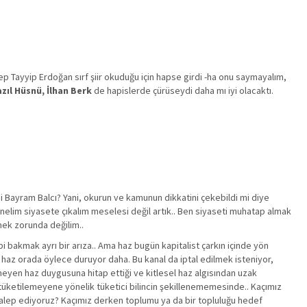
cep Tayyip Erdoğan sırf şiir okuduğu için hapse girdi -ha onu saymayalım,
azıl Hüsnü, İlhan Berk
de hapislerde çürüseydi daha mı iyi olacaktı.
 mi Bayram Balcı? Yani, okurun ve kamunun dikkatini çekebildi mi diye
inelim siyasete çıkalım meselesi değil artık.. Ben siyaseti muhatap almak
mek zorunda değilim..
i bakmak ayrı bir arıza.. Ama haz bugün kapitalist çarkın içinde yön
n haz orada öylece duruyor daha. Bu kanal da iptal edilmek isteniyor,
emeyen haz duygusuna hitap ettiği ve kitlesel haz algısından uzak
un tüketilemeyene yönelik tüketici bilincin şekillenememesinde.. Kaçımız
i talep ediyoruz? Kaçımız derken toplumu ya da bir topluluğu hedef