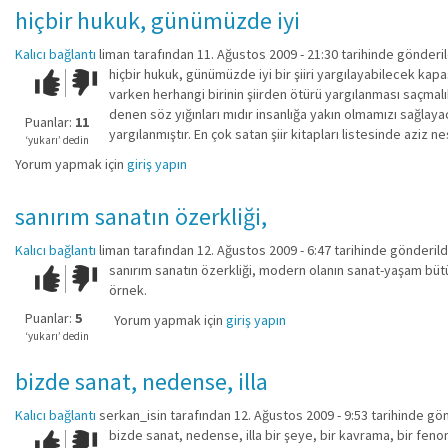
hiçbir hukuk, günümüzde iyi
Kalıcı bağlantı
liman
tarafından 11. Ağustos 2009 - 21:30 tarihinde gönderil
hiçbir hukuk, günümüzde iyi bir şiiri yargılayabilecek kapas
Çok iyi!
O
varken herhangi birinin şiirden ötürü yargılanması saçmalık.
kadar
denen söz yığınları mıdır insanlığa yakın olmamızı sağlayacak
iyi
Puanlar:
11
yargılanmıştır. En çok satan şiir kitapları listesinde aziz n
değil!
‘yukarı’ dedin
Yorum yapmak için
giriş yapın
sanırım sanatın özerkliği,
Kalıcı bağlantı
liman
tarafından 12. Ağustos 2009 - 6:47 tarihinde gönderild
sanırım sanatın özerkliği, modern olanın sanat-yaşam bütü
Çok iyi!
O
örnek.
kadar
iyi
Puanlar:
5
Yorum yapmak için
giriş yapın
değil!
‘yukarı’ dedin
bizde sanat, nedense, illa
Kalıcı bağlantı
serkan_isin
tarafından 12. Ağustos 2009 - 9:53 tarihinde gön
bizde sanat, nedense, illa bir şeye, bir kavrama, bir feno
Çok iyi!
O