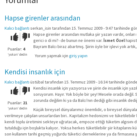
Hapse girenler arasından
Kalıcı bağlantı
serkan_isin
tarafından 15. Temmuz 2009 - 9:47 tarihinde gön
Hapse girenler arasından mutlaka şiir yazan vardır, onları 
Çok iyi!
O
gerici o di mi?- de bunun ne önemi var.
İsmet Özel
hapist
kadar
Bayram Balcı biraz abartmış. Şiirin öyle bir işlevi yok artı
iyi
Puanlar:
4
değil!
‘yukarı’ dedin
Yorum yapmak için
giriş yapın
Kendisi insanlık için
Kalıcı bağlantı
üstübal
tarafından 15. Temmuz 2009 - 16:34 tarihinde gönde
Kendisi insanlık için yazıyorsa ve şiirin de insanlık için 
Çok iyi!
O
soruyorum. Hayır. Yok böyle bir şey! Mesele orada değil. 
kadar
zorunda değilim ki ya da Balcı'nın dediği gibi insanlık de
iyi
Puanlar:
21
değil!
‘yukarı’ dedin
Küçük bireysel dünyalarımız önemlidir, o bireysel dünyalar
verilmeye çalışılan unsurlardan biri.. Kapitalizm hedonizmi ve tüketilebil
kendi toplu üretimini sekteye uğratacak, empoze ettiği tüketim algısını du
tutulduğu için boşlukta kalıyor.. Yoksa herkes tüketilebilir şiir kitapları
son kullanım tarihi geçmiş yoğurdu tüketici derneklerine ya da firmasına 