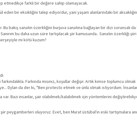
alep etmedikçe farklı bir değere sahip olamayacak.
l eden bir eksikliğini talep ediyordur, yani yaşam alanlarındaki bir aksaklığın
r. Bu bakış sanatın özerkliğini burjuva sanatına bağlayan bir dizi sorunsalı da
 Sanırım bu daha uzun süre tartışılacak şiir kamusunda.. Sanatın özerkliği şi
herşeyiyle mi kötü kuzum?
di
i farkındalıkla. Farkında mısınız, koşullar değişir. Artık kimse toplumcu olmak
iye... Dylan da der ki, "Ben protesto etmek ve ünlü olmak istiyordum. İnsanlar
r. Bazı insanlar, şair olabilmek/kalabilmek için yöntemlerini değiştirebiliyorl
 şiir peygamberleri oluyoruz. Evet, ben Murat üstübal'ın eski tartışmalara 