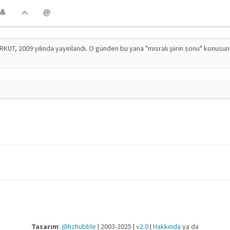
RKUT, 2009 yılında yayınlandı. O günden bu yana "mısralı şiirin sonu" konusu
Tasarım
:
@hzhubble
| 2003-2025 |
v2.0
|
Hakkında
ya da