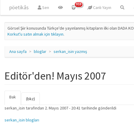
Ana içeriğe atla
918
pöetikâs
Sen
Canlı Yayın
Görsel Şiir konusunda Türkçe'de yayınlanmış kitapların ilki olan DADA KO
Korkut'u satın almak için tıklayın
.
Ana sayfa
bloglar
serkan_isin yazmış
Editör'den! Mayıs 2007
Bak
(etkin
Birincil sekmeler
(bkz)
sekme)
serkan_isin
tarafından 2. Mayıs 2007 - 20:41 tarihinde gönderildi
serkan_isin blogları