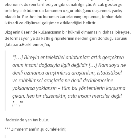
ekonomik düzeni tarif ediyor gibi olmak ilginçtir. Ancak gösterge
belirleyici iktidarın da tamamen özgür olduğunu düşünmek yanlış
olacaktır. Barthes bu kurumun kararlarının; toplumun, toplumdaki
iktisadi ve düşünsel gelişimce etkilendiğini belirtir.
Dizgenin üzerinde kullanıcısının bir hükmü olmamasını dahası bireysel
deformasyon ya da katkı girişimlerinin nerden geri döndüğü sorunu
[kitapara:Horkheimer]’ın;
“[…] Bireyin entelektüel anlatımları artık gerçekten
onun insani doğasıyla ilgili değildir […] Kamuoyu ne
denli uzmanca araştırılırsa araştırılsın, istatistiksel
ve ruhbilimsel araçlarla ne denli derinlemesine
yoklanırsa yoklansın – tüm bu yöntemlerin karşısına
çıkan, hep bir düzenektir, asla insani merciler değil
[…]”
ifadesinde yanıtını bulur.
*** Zimmermann’ın şu cümlelerini;