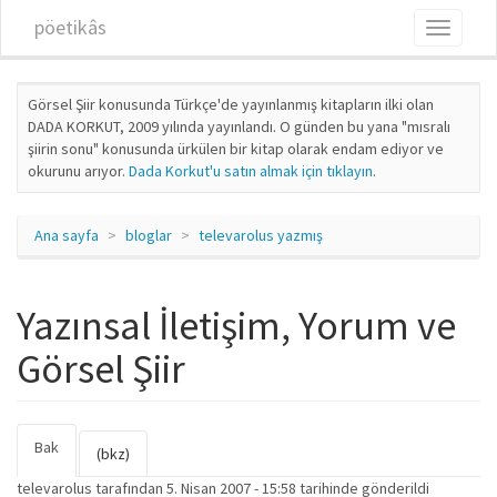
Ana içeriğe atla
pöetikâs
Toggle
navigati
Görsel Şiir konusunda Türkçe'de yayınlanmış kitapların ilki olan
DADA KORKUT, 2009 yılında yayınlandı. O günden bu yana "mısralı
şiirin sonu" konusunda ürkülen bir kitap olarak endam ediyor ve
okurunu arıyor.
Dada Korkut'u satın almak için tıklayın
.
Ana sayfa
bloglar
televarolus yazmış
Yazınsal İletişim, Yorum ve
Görsel Şiir
Bak
(etkin
Birincil sekmeler
(bkz)
sekme)
televarolus
tarafından 5. Nisan 2007 - 15:58 tarihinde gönderildi