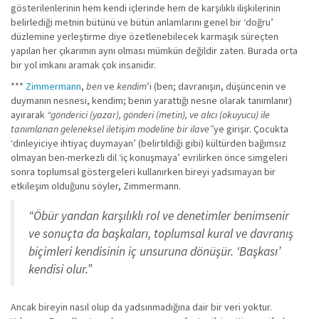
gösterilenlerinin hem kendi içlerinde hem de karşılıklı ilişkilerinin
belirlediği metnin bütünü ve bütün anlamlarını genel bir ‘doğru’
düzlemine yerleştirme diye özetlenebilecek karmaşık süreçten
yapılan her çıkarımın aynı olması mümkün değildir zaten. Burada orta
bir yol imkanı aramak çok insanidir.
***
Zimmermann
,
ben
ve
kendim
’i (ben; davranışın, düşüncenin ve
duymanın nesnesi, kendim; benin yarattığı nesne olarak tanımlanır)
ayırarak
“gönderici (yazar), gönderi (metin), ve alıcı (okuyucu) ile
tanımlanan geleneksel iletişim modeline bir ilave”
ye girişir. Çocukta
‘dinleyiciye ihtiyaç duymayan’ (belirtildiği gibi) kültürden bağımsız
olmayan ben-merkezli dil ‘iç konuşmaya’ evrilirken önce simgeleri
sonra toplumsal göstergeleri kullanırken bireyi yadsımayan bir
etkileşim olduğunu söyler, Zimmermann.
“Öbür yandan karşılıklı rol ve denetimler benimsenir
ve sonuçta da başkaları, toplumsal kural ve davranış
biçimleri kendisinin iç unsuruna dönüşür. ‘Başkası’
kendisi olur.”
Ancak bireyin nasıl olup da yadsınmadığına dair bir veri yoktur.