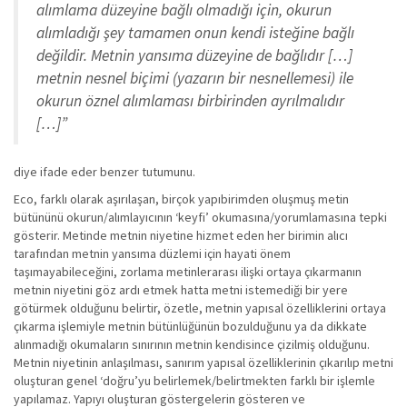
alımlama düzeyine bağlı olmadığı için, okurun
alımladığı şey tamamen onun kendi isteğine bağlı
değildir. Metnin yansıma düzeyine de bağlıdır […]
metnin nesnel biçimi (yazarın bir nesnellemesi) ile
okurun öznel alımlaması birbirinden ayrılmalıdır
[…]”
diye ifade eder benzer tutumunu.
Eco, farklı olarak aşırılaşan, birçok yapıbirimden oluşmuş metin
bütününü okurun/alımlayıcının ‘keyfi’ okumasına/yorumlamasına tepki
gösterir. Metinde metnin niyetine hizmet eden her birimin alıcı
tarafından metnin yansıma düzlemi için hayati önem
taşımayabileceğini, zorlama metinlerarası ilişki ortaya çıkarmanın
metnin niyetini göz ardı etmek hatta metni istemediği bir yere
götürmek olduğunu belirtir, özetle, metnin yapısal özelliklerini ortaya
çıkarma işlemiyle metnin bütünlüğünün bozulduğunu ya da dikkate
alınmadığı okumaların sınırının metnin kendisince çizilmiş olduğunu.
Metnin niyetinin anlaşılması, sanırım yapısal özelliklerinin çıkarılıp metni
oluşturan genel ‘doğru’yu belirlemek/belirtmekten farklı bir işlemle
yapılamaz. Yapıyı oluşturan göstergelerin gösteren ve