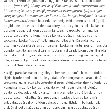
Yalnızca, Freud’un ‘çocuksu ve uygunsuz fantezi’sine itirazını ifade
eder:
“[fantezide] ‘iç’ imgeleri ve ‘iç’ dilde olmuş olanları hatırlatan, olup
bitenlere eşlik eden, geleceği yansıtan bir eylem görürüz […]Yani eğer
süreç dengeye kavuşmazsa, her iki unsurdan hangisi bu diyalektik sürece
hakim olacaktır.”
Ancak hala etkileşmemiş, etkilenmemiş bir dil (iç dil)
değildir, ne kadar kişisel de olsa. Birey burada yalnızca dilin kullanıcısı
durumundadır. İç-dil’den yetişkin fantezisine geçişte herhangi bir
gösterge belirleme konumu söz konusu değildir; yalnızca verili,
toplumsal kodlar ‘kişisel’ kullanımla öznelleştirilir. Dışarıdan içeriye
dışarının kodlarıyla alınan veri dışarının kodlarının üstün performansıyla
yeniden şekillenip yine dışarının kodlarıyla dışarıda biçim bulur. Burada
iki düzlem, dil ve gerçeklik arasında bir örtüşme olduğunu varsaysak
bile, kaynağı dışarıda olmayan iç meselelerin ifadesi/aktarımında halen
birebirlik’ten bahsedemeyiz.
Kişiliğin parçalanmasını engelleyen ben ve kendim’in birbirine dolalı
ilişkisi içinde kendim’in ben’le ya da ben’e konuşmasının aracı, üstünde
toplumsal uzlaşı olan göstergeler dizgesi olduğundan (her ne kadar bu
konuşmanın günlük konuşma diliyle aynı olmadığı, eksiltili olduğu
söylense de, edebi olarak aktarımının bizi ilgilendirdiği bu durumda
göstergelerin eksiltildiği dizge aynıdır) sadece ben ve kendim’in
anlayabileceği saf bir dilden bahsedemeyiz. İktidarın bu kadar sık
ördüğü dilsel bir ağda iletinin göndericisinin işaret edebileceği bir