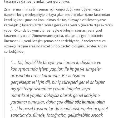
tasarım ya da nesne imkanı zor görünüyor.
Zimmermann’ın iletim şeması için öngördüğü yeni öğeler, yazar-
öznenin bu iç etkileşimiyle ortaya çıkan metnin okur-özne tarafından
kendi iç-konuşmasına konu olmasıdır. Dış dünyayla etkileşen yazar
karmaşık iç tasarımlardan sonra gerekirse yeni biçimlerle dışa aktarım
yapar. Okur da bu yeni dış nesneyle etkileşim sonrası yeni içsel
tasarımlar yaratır. Zimmermann ayrıca, okurun da geri-bildirimini
önemser. Bu yeni iletişim şemasında “edebiyatın, öznelerarası ve
özne-içi iletişim arasında özel bir bölgede” olduğunu söyler. Ancak
ilerlediğinde;
“… Dil, böylelikle bireyin yani onun iç düşünce ve
konuşmasında işlem yapıları ile imge ve simgeler
arasındaki aracı kurumdur. Bir iletişimin
gerçekleşmesi için dil, bu iç süreçleri genel anlaşılır
dış gösterge sistemine çevirir. İmgeler veya
mantıksal yapılar dolaysız olarak genel iletişime
yardımcı olmazlar, daha çok
dildir söz konusu olan
.
[…] İmgesel tasarımlar da kendi göstergelerini güzel
sanatlarda, filmde, fotoğrafta, geliştirebilir. Ancak