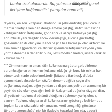
bunlar özel alanlardır. Bu, yalnızca
dilleşerek
genel
iletişime bağlanabilir.” (vurgular bana ait)
diyerek, en son [kitapara:Jakobson]’ın şekillendirdiği (ve Eco’nun
metnin niyetiyle yeniden dengelemeye çalıştığı) iletim şemasında
kaldığını bildirir. İletişimde, gönderici ve alıcıya katmaya çalıştığı
sorumluluk yeni değildir ancak derinleştiği, gücüne güç kattığı
gözlemlenen dil olur yine. Kendi başına bile karmaşık olan aktarım ve
alımlama’da (gönderici ve alıcı’nın işlemleri) iletişimi bireyden yana
yorma denemesi denebilir buna, iletişimdeki özneleri, insani varlıkları
kayırma ya da.
*** Zimmermann’ın amacı dilin kullanıcısına gösterge belirleme
sorumluluğunun bir kısmını (kullanıcı olduğu için bunu bir miktar hak
etmektedir) iade edebilmektedir. [kitapara:Barthes], dil/söz
ayırımından bahsederken söz’ün denemediği bir şeyin dile
bağlanamayacağını, diğer yandan da dil potansiyelinden alınmamış bir
şeyin de söz olamayacağını belirtir. Uzlaşımsal değerler dizgesi dilin,
dil yetisinin toplumsal bölümü olduğunu söylemek yanlış olmaz,
sanırım. Toplumu oluşturan dil kullanıcılarının gösterge belirlemede
toplum kadar söz sahibi olmamasını, ‘verili zenginliği gönlünce
tüketme zorunluluğu’ gibi bir ifadeyle toparladığımızda, geçerli