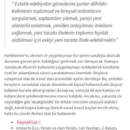
“ Estetik edebiyatın görevlerine şunlar dâhildir:
Kelimenin toplumsal ve bireysel anlamlarını
sorgulamak, saplantıları yıkmak, yeniyi yeni
olanlarla anlatmak, yeniden anlaşılması imkânını
sağlamak, yeni tarzda ifadenin topluma faydalı
olabilmesi için eskiyi yeni tarzda ifade edebilmektir.”
Horkheimer'ın,
direnen ve yaygınlaşmayı hor gören
sanatıyla okursak
durumun görsel şiirin ‘haklılığına’ getirmek zor olmayacak. Kamuya
sunulacak dilsel bir kullanımın yaygınlaşmayı reddederek kendisine
özel bir anlam(lama) süreci yaratabilmesi önemlidir. Böylece
uzlaşımsal olan ile öznel olan arasındaki ayırım derinleşir. Bu, yeniden
bireylere zorunluluk olarak dönebilecek kişisel kullanım/katkı (kişisel
kullanım burada dilsel grupları da kapsar, sonuçta dil aynı kalmaz ve
kullanıcıların şekillendirmesine maruz kalabilir. Ancak bu, yukarıda da
söylediğim gibi ‘alçakgönüllü’ bir iktidar merciinin onayıyla olabilir.)
değil, kendi başına kalmayı (biricik-sanat eseri) baştan tercih etmiş,
hatta bu yönde ilkeleri olan bir kullanımdır.
kaynaklar:
Umberto Eco, Yorum ve Aşırı Yorum, Can Yayınları, 3. Basım,