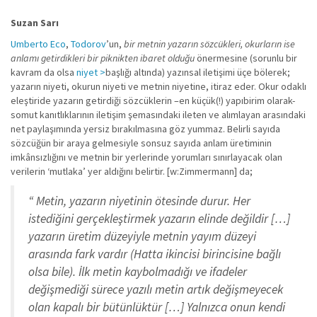
Suzan Sarı
Umberto Eco
,
Todorov
’un,
bir metnin yazarın sözcükleri, okurların ise
anlamı getirdikleri bir piknikten ibaret olduğu
önermesine (sorunlu bir
kavram da olsa
niyet >
başlığı altında) yazınsal iletişimi üçe bölerek;
yazarın niyeti, okurun niyeti ve metnin niyetine, itiraz eder. Okur odaklı
eleştiride yazarın getirdiği sözcüklerin –en küçük(!) yapıbirim olarak-
somut kanıtlıklarının iletişim şemasındaki ileten ve alımlayan arasındaki
net paylaşımında yersiz bırakılmasına göz yummaz. Belirli sayıda
sözcüğün bir araya gelmesiyle sonsuz sayıda anlam üretiminin
imkânsızlığını ve metnin bir yerlerinde yorumları sınırlayacak olan
verilerin ‘mutlaka’ yer aldığını belirtir. [w:Zimmermann] da;
“ Metin, yazarın niyetinin ötesinde durur. Her
istediğini gerçekleştirmek yazarın elinde değildir […]
yazarın üretim düzeyiyle metnin yayım düzeyi
arasında fark vardır (Hatta ikincisi birincisine bağlı
olsa bile). İlk metin kaybolmadığı ve ifadeler
değişmediği sürece yazılı metin artık değişmeyecek
olan kapalı bir bütünlüktür […] Yalnızca onun kendi