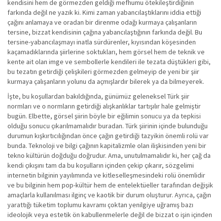
kendisini hem de görmezden geldiği mefhumu ötekileştirdiğinin
farkında değil ne yazık ki. Kimi zaman yabancılaştıklarını iddia ettiği
çağını anlamaya ve oradan bir direnme odağı kurmaya çalışanların
tersine, bizzat kendisinin çağına yabancılaştığının farkında değil. Bu
tersine-yabancılaşmayı inatla sürdürenler, kıyısından köşesinden
kaçamadıklarında şiirlerine soktukları, hem görsel hem de teknik ve
kente ait olan imge ve sembollerle kendileri ile tezata düştükleri gibi,
bu tezatın getirdiği çelişkileri görmezden gelmeyip de yeni bir şiir
kurmaya çalışanların yolunu da açmışlardır bilerek ya da bilmeyerek.
İşte, bu koşullardan bakıldığında, günümüz geleneksel Türk şiir
normları ve o normların getirdiği alışkanlıklar tartışılır hale gelmiştir
bugün. Elbette, görsel şiirin böyle bir eğilimin sonucu ya da tepkisi
olduğu sonucu çıkarılmamalıdır buradan. Türk şiirinin içinde bulunduğu
durumun kışkırtıcılığından önce çağın getirdiği tazyikin önemli rolü var
bunda. Teknoloji ve bilgi çağının kapitalizmle olan ilişkisinden yeni bir
tekno kültürün doğduğu doğrudur. Ama, unutulmamalıdır ki, her çağ da
kendi çıkışını tam da bu koşulların içinden çekip çıkarır, sözgelimi
internetin bilginin yayılımında ve kitleselleşmesindeki rolü önemlidir
ve bu bilginin hem pop-kültür hem de entelektüeller tarafından değişik
amaçlarla kullanılması ilginç ve kaotik bir durum oluşturur. Ayrıca, çağın
yarattığı tüketim toplumu kavramı çoktan yenilgiye uğramış bazı
ideolojik veya estetik ön kabullenmelerle değil de bizzat o işin içinden