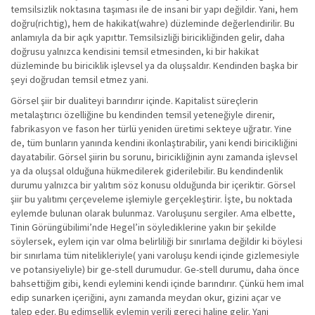
temsilsizlik noktasına taşıması ile de insani bir yapı değildir. Yani, hem
doğru(richtig), hem de hakikat(wahre) düzleminde değerlendirilir. Bu
anlamıyla da bir açık yapıttır. Temsilsizliği biricikliğinden gelir, daha
doğrusu yalnızca kendisini temsil etmesinden, ki bir hakikat
düzleminde bu biriciklik işlevsel ya da oluşsaldır. Kendinden başka bir
şeyi doğrudan temsil etmez yani.
Görsel şiir bir dualiteyi barındırır içinde. Kapitalist süreçlerin
metalaştırıcı özelliğine bu kendinden temsil yeteneğiyle direnir,
fabrikasyon ve fason her türlü yeniden üretimi sekteye uğratır. Yine
de, tüm bunların yanında kendini ikonlaştırabilir, yani kendi biricikliğini
dayatabilir. Görsel şiirin bu sorunu, biricikliğinin aynı zamanda işlevsel
ya da oluşsal olduğuna hükmedilerek giderilebilir. Bu kendindenlik
durumu yalnızca bir yalıtım söz konusu olduğunda bir içeriktir. Görsel
şiir bu yalıtımı çerçeveleme işlemiyle gerçekleştirir. İşte, bu noktada
eylemde bulunan olarak bulunmaz. Varoluşunu sergiler. Ama elbette,
Tinin Görüngübilimi’nde Hegel’in söylediklerine yakın bir şekilde
söylersek, eylem için var olma belirliliği bir sınırlama değildir ki böylesi
bir sınırlama tüm nitelikleriyle( yani varoluşu kendi içinde gizlemesiyle
ve potansiyeliyle) bir ge-stell durumudur. Ge-stell durumu, daha önce
bahsettiğim gibi, kendi eylemini kendi içinde barındırır. Çünkü hem imal
edip sunarken içeriğini, aynı zamanda meydan okur, gizini açar ve
talep eder. Bu edimsellik eylemin verili gereci haline gelir. Yani