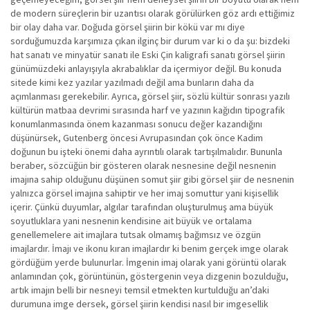
de modern süreçlerin bir uzantısı olarak görülürken göz ardı ettiğimiz
bir olay daha var. Doğuda görsel şiirin bir kökü var mı diye
sorduğumuzda karşımıza çıkan ilginç bir durum var ki o da şu: bizdeki
hat sanatı ve minyatür sanatı ile Eski Çin kaligrafi sanatı görsel şiirin
günümüzdeki anlayışıyla akrabalıklar da içermiyor değil. Bu konuda
sitede kimi kez yazılar yazılmadı değil ama bunların daha da
açımlanması gerekebilir. Ayrıca, görsel şiir, sözlü kültür sonrası yazılı
kültürün matbaa devrimi sırasında harf ve yazının kağıdın tipografik
konumlanmasında önem kazanması sonucu değer kazandığını
düşünürsek, Gutenberg öncesi Avrupasından çok önce Kadim
doğunun bu işteki önemi daha ayrıntılı olarak tartışılmalıdır. Bununla
beraber, sözcüğün bir gösteren olarak nesnesine değil nesnenin
imajına sahip olduğunu düşünen somut şiir gibi görsel şiir de nesnenin
yalnızca görsel imajına sahiptir ve her imaj somuttur yani kişisellik
içerir. Çünkü duyumlar, algılar tarafından oluşturulmuş ama büyük
soyutluklara yani nesnenin kendisine ait büyük ve ortalama
genellemelere ait imajlara tutsak olmamış bağımsız ve özgün
imajlardır. İmajı ve ikonu kıran imajlardır ki benim gerçek imge olarak
gördüğüm yerde bulunurlar. İmgenin imaj olarak yani görüntü olarak
anlamından çok, görüntünün, göstergenin veya dizgenin bozulduğu,
artık imajın belli bir nesneyi temsil etmekten kurtulduğu an’daki
durumuna imge dersek, görsel şiirin kendisi nasıl bir imgesellik