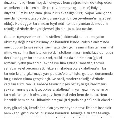
düzenleme için hem meydan okuyucu hem çağırıcı hem de talep edici
anlamlarını da içeren bir tür çerçeveleme’ye (ge-stell’e) ihtiyaç
duyarız. Tüm bu toplama işlemi bir işlevselliğe vurgu yapar. Yani içinde
meydan okuyan, talep eden, gizini- açan bir çerçeveleme’nin işlevsel
olduğu Heidegger tarafından teyit edilirken, bir yandan da modern
tekniğin özünde de aynı işlevselliğin olduğu akılda tutulur.
Ge-stell (çerçeveleme) ‘deki stellen (saldırmak) sadece meydan
okumayı değil başka bir imayı da barındırır içinde. Poiesis anlamında
mevcut olan (anwesende) şeyin gizinden çıkmasına imkan tanıyan imal
etme ve sunma (her-stellen ve dar-stellen) imasını muhafaza etmelidir
der Heidegger bu konuda. Yani, bu iki ima da aletheia’nın (gizini
açmanın) yaklaşımlarıdır. Tekhne ise tüm zihinsel sanatlar, görsel
sanatlar ve el becerisi etkinliklerinin ifadesi olarak aletheia’nın bir
tarzıdır ki öne-çıkarmaya yani poiesis’e aittir. İşte, ge-stell durumunda
bu gizinden çıkma gerçekleşir. Ge-stell, modern tekniğin özünde
varlığını sürdüren ve sadece teknik bir şey olmayan gizini-açmanın
şekli anlamına gelir. İşte, poiesis, aletheia’nın yani gizini-açmanın bir
tarzı olarak teknik olmayan şeyi hem imal eder hem de sunar. Hem
insanidir hem de özü itibariyle araçsallığı dışında da görülebilir olandır.
İşte, görsel şiir, kendinden olan şey ve neyse o tavrı ile hem insanidir
hem kendi gizini ve özünü içinde barındırır. Tekniğe gizli ama tekniğe