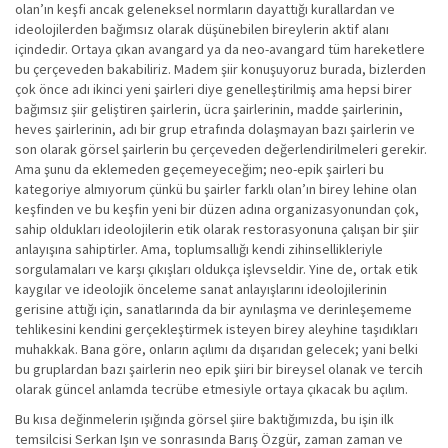
olan’ın keşfi ancak geleneksel normların dayattığı kurallardan ve
ideolojilerden bağımsız olarak düşünebilen bireylerin aktif alanı
içindedir. Ortaya çıkan avangard ya da neo-avangard tüm hareketlere
bu çerçeveden bakabiliriz. Madem şiir konuşuyoruz burada, bizlerden
çok önce adı ikinci yeni şairleri diye genelleştirilmiş ama hepsi birer
bağımsız şiir geliştiren şairlerin, ücra şairlerinin, madde şairlerinin,
heves şairlerinin, adı bir grup etrafında dolaşmayan bazı şairlerin ve
son olarak görsel şairlerin bu çerçeveden değerlendirilmeleri gerekir.
Ama şunu da eklemeden geçemeyeceğim; neo-epik şairleri bu
kategoriye almıyorum çünkü bu şairler farklı olan’ın birey lehine olan
keşfinden ve bu keşfin yeni bir düzen adına organizasyonundan çok,
sahip oldukları ideolojilerin etik olarak restorasyonuna çalışan bir şiir
anlayışına sahiptirler. Ama, toplumsallığı kendi zihinsellikleriyle
sorgulamaları ve karşı çıkışları oldukça işlevseldir. Yine de, ortak etik
kaygılar ve ideolojik önceleme sanat anlayışlarını ideolojilerinin
gerisine attığı için, sanatlarında da bir aynılaşma ve derinleşememe
tehlikesini kendini gerçekleştirmek isteyen birey aleyhine taşıdıkları
muhakkak. Bana göre, onların açılımı da dışarıdan gelecek; yani belki
bu gruplardan bazı şairlerin neo epik şiiri bir bireysel olanak ve tercih
olarak güncel anlamda tecrübe etmesiyle ortaya çıkacak bu açılım.
Bu kısa değinmelerin ışığında görsel şiire baktığımızda, bu işin ilk
temsilcisi Serkan Işın ve sonrasında Barış Özgür, zaman zaman ve