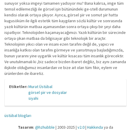
sunuyor yoksa imgeyi tamamen yadsıyor mu? Bana kalırsa, imge tüm
temsil edilemezliği ile görsel işin bütünündeki ge-stell durumunun
kendisi olarak ortaya çıkıyor. Ayrıca, görsel şiir ve somut şiir hatta
kugusöküm ile ilgili estetik tüm kaygıların sözlü kültür ve sonrasında
yazılı kültürün matbaa aşamasından sonra ortaya çıkışı bir şeyi daha
ispatlıyor. Teknolojiden kaçamayacağımızı. Yazılı kültürün bir sürecinde
ortaya çıkan matbaa da bilgisayar gibi teknolojik bir araçtır.
Teknolojinin yıkıcı olan ve insanı ezen tarafını değil de, yapıcı ve
insanlığa katkısı olan tarafını görmeye ve yansıtmaya başladığımızda,
bunun yararını yine uygarlık ve kültür kısacası tüm insanlık görecektir.
Ve unutulmamalı ki ,biz sadece bizden ibaret değiliz, biz aynı zamanda
ilişkide olduğumuz insanlardan ve bize ait olan tüm fikir, eylem ve
ürünlerden de ibaretiz.
Etiketler:
Murat Üstübal
görsel şiir ve dosyalar
siyahi
üstübal blogları
Tasarım
:
@hzhubble
| 2003-2025 |
v2.0
|
Hakkında
ya da