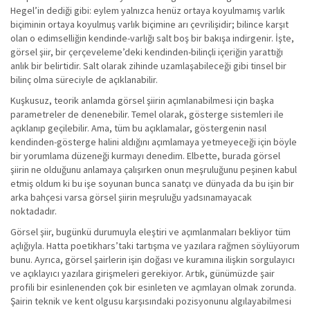
Hegel’in dediği gibi: eylem yalnızca henüz ortaya koyulmamış varlık
biçiminin ortaya koyulmuş varlık biçimine arı çevrilişidir; bilince karşıt
olan o edimselliğin kendinde-varlığı salt boş bir bakışa indirgenir. İşte,
görsel şiir, bir çerçeveleme’deki kendinden-bilinçli içeriğin yarattığı
anlık bir belirtidir. Salt olarak zihinde uzamlaşabileceği gibi tinsel bir
bilinç olma süreciyle de açıklanabilir.
Kuşkusuz, teorik anlamda görsel şiirin açımlanabilmesi için başka
parametreler de denenebilir. Temel olarak, gösterge sistemleri ile
açıklanıp geçilebilir. Ama, tüm bu açıklamalar, göstergenin nasıl
kendinden-gösterge halini aldığını açımlamaya yetmeyeceği için böyle
bir yorumlama düzeneği kurmayı denedim. Elbette, burada görsel
şiirin ne olduğunu anlamaya çalışırken onun meşruluğunu peşinen kabul
etmiş oldum ki bu işe soyunan bunca sanatçı ve dünyada da bu işin bir
arka bahçesi varsa görsel şiirin meşruluğu yadsınamayacak
noktadadır.
Görsel şiir, bugünkü durumuyla eleştiri ve açımlanmaları bekliyor tüm
açlığıyla. Hatta poetikhars’taki tartışma ve yazılara rağmen söylüyorum
bunu. Ayrıca, görsel şairlerin işin doğası ve kuramına ilişkin sorgulayıcı
ve açıklayıcı yazılara girişmeleri gerekiyor. Artık, günümüzde şair
profili bir esinlenenden çok bir esinleten ve açımlayan olmak zorunda.
Şairin teknik ve kent olgusu karşısındaki pozisyonunu algılayabilmesi