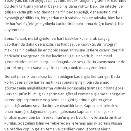
Sezeryan, kişisel duygusal hayatım, kucak, doğuma giden ( ki üzerinde
bu denli tartışma yaratan başka bir iş daha yoktur belki de sitede) ve
çalışan kadın gibi yapıtlarında harfin bedenleştiği, özneleştirici rol
oynadığı görülürken, bir yandan da ironinin kimi kez mizaha, kimi kez
de harfsel figürleşme yoluyla karikatürün sınırlarına doğru kaydığı bile
söylenebilir.
Deniz Tuncel, metal iğneler ve harf baskılar kullanarak çalıştığı
yapıtlarında daha özensizdir, rastlantısal ve kaotiktir. Bir fotoğraf
makinasının belleği ile entropik sanat anlayışını üstlere çıkarır, derinlik
harikadır. Evergreen’de ise hacimselliğe izin verir, bu hacimsel
geometriden anlamı sorgular. Dalgınlık ve sevgililerin kavuşması ile de
görsel bir psiko-sanat ziyafeti çeker,ironik dozu yerindedir.
Görsel şiirin ilk temsilcisi benim bildiğim kadarıyla Serkan Işın. Dada
korkut serisinde harfin mistifikasyonuna girişir, burada amaç
göstergenin muğlaklaştırma yoluyla sorunsallaştırılmasıdır bana göre.
Serkan Işın’ın bu muğlaklaştırmaları görsel zeminde işlemez, sözgelimi
sirendopplerpencere ve gövdelans gibi işlerinde göstergenin
yansıttığı anlamı soyutlaştırır ve dışarlıklı kılar. Kapitalizmi teknik ve
onun mantığı odağında eleştiren çalışması kapitalizm II en çok iz
bırakan işlerinden biri. Serkan Işın’ın işleri belli bir referansla birlikte
kurulur. Sözgelimi bilim ve felsefeden referans alarak sorunsallaşan
ve oradan kopup gelen tema ve içerikler kendi göstergelerini