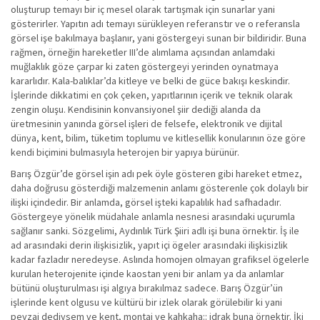
oluşturup temayı bir iç mesel olarak tartışmak için sunarlar yani
gösterirler. Yapıtın adı temayı sürükleyen referanstır ve o referansla
görsel işe bakılmaya başlanır, yani göstergeyi sunan bir bildiridir. Buna
rağmen, örneğin hareketler III’de alımlama açısından anlamdaki
muğlaklık göze çarpar ki zaten göstergeyi yerinden oynatmaya
kararlıdır. Kala-balıklar’da kitleye ve belki de güce bakışı keskindir.
İşlerinde dikkatimi en çok çeken, yapıtlarının içerik ve teknik olarak
zengin oluşu. Kendisinin konvansiyonel şiir dediği alanda da
üretmesinin yanında görsel işleri de felsefe, elektronik ve dijital
dünya, kent, bilim, tüketim toplumu ve kitlesellik konularının öze göre
kendi biçimini bulmasıyla heterojen bir yapıya bürünür.
Barış Özgür’de görsel işin adı pek öyle gösteren gibi hareket etmez,
daha doğrusu gösterdiği malzemenin anlamı gösterenle çok dolaylı bir
ilişki içindedir. Bir anlamda, görsel işteki kapalılık had safhadadır.
Göstergeye yönelik müdahale anlamla nesnesi arasındaki uçurumla
sağlanır sanki. Sözgelimi, Aydınlık Türk Şiiri adlı işi buna örnektir. İş ile
ad arasındaki derin ilişkisizlik, yapıt içi ögeler arasındaki ilişkisizlik
kadar fazladır neredeyse. Aslında homojen olmayan grafiksel ögelerle
kurulan heterojenite içinde kaostan yeni bir anlam ya da anlamlar
bütünü oluşturulması işi algıya bırakılmaz sadece. Barış Özgür’ün
işlerinde kent olgusu ve kültürü bir izlek olarak görülebilir ki yani
peyzaj dediysem ve kent, montaj ve kahkaha:: idrak buna örnektir. İki