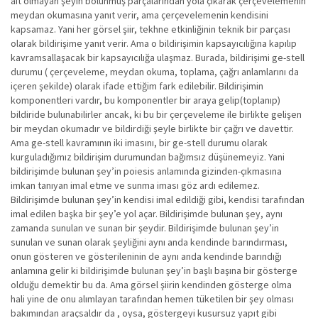
ait olmayan şeyin bölünmüş parçalarından yola çıkarak çerçevelemenin
meydan okumasına yanıt verir, ama çerçevelemenin kendisini
kapsamaz. Yani her görsel şiir, tekhne etkinliğinin teknik bir parçası
olarak bildirişime yanıt verir. Ama o bildirişimin kapsayıcılığına kapılıp
kavramsallaşacak bir kapsayıcılığa ulaşmaz. Burada, bildirişimi ge-stell
durumu ( çerçeveleme, meydan okuma, toplama, çağrı anlamlarını da
içeren şekilde) olarak ifade ettiğim fark edilebilir. Bildirişimin
komponentleri vardır, bu komponentler bir araya gelip(toplanıp)
bildiride bulunabilirler ancak, ki bu bir çerçeveleme ile birlikte gelişen
bir meydan okumadır ve bildirdiği şeyle birlikte bir çağrı ve davettir.
Ama ge-stell kavramının iki imasını, bir ge-stell durumu olarak
kurguladığımız bildirişim durumundan bağımsız düşünemeyiz. Yani
bildirişimde bulunan şey’in poiesis anlamında gizinden-çıkmasına
imkan tanıyan imal etme ve sunma iması göz ardı edilemez.
Bildirişimde bulunan şey’in kendisi imal edildiği gibi, kendisi tarafından
imal edilen başka bir şey’e yol açar. Bildirişimde bulunan şey, aynı
zamanda sunulan ve sunan bir şeydir. Bildirişimde bulunan şey’in
sunulan ve sunan olarak şeyliğini aynı anda kendinde barındırması,
onun gösteren ve gösterileninin de aynı anda kendinde barındığı
anlamına gelir ki bildirişimde bulunan şey’in başlı başına bir gösterge
olduğu demektir bu da. Ama görsel şiirin kendinden gösterge olma
hali yine de onu alımlayan tarafından hemen tüketilen bir şey olması
bakımından araçsaldır da , oysa, göstergeyi kusursuz yapıt gibi