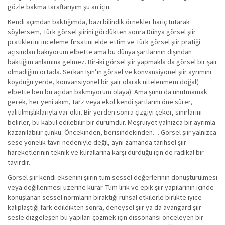
gözle bakma taraftarıyım şu an için.
Kendi açımdan baktığımda, bazı bilindik örnekler hariç tutarak
söylersem, Türk görsel şiirini gördükten sonra Dünya görsel şiir
pratiklerini inceleme fırsatını elde ettim ve Türk görsel şiir pratiği
açısından bakıyorum elbette ama bu dünya şartlarının dışından
baktığım anlamına gelmez. Bir-iki görsel şiir yapmakla da görsel bir şair
olmadığım ortada. Serkan Işın’ın görsel ve konvansiyonel şiir ayrımını
koyduğu yerde, konvansiyonel bir şair olarak nitelenmem doğal(
elbette ben bu açıdan bakmıyorum olaya). Ama şunu da unutmamak
gerek, her yeni akım, tarz veya ekol kendi şartlarını öne sürer,
yalıtılmışlıklarıyla var olur. Bir yerden sonra çizgiyi çeker, sınırlarını
belirler, bu kabul edilebilir bir durumdur. Meşruiyet yalnızca bir ayrımla
kazanılabilir çünkü. Öncekinden, berisindekinden… Görsel şiir yalnızca
sese yönelik tavrı nedeniyle değil, aynı zamanda tarihsel şiir
hareketlerinin teknik ve kurallarına karşı durduğu için de radikal bir
tavırdır.
Görsel şiir kendi eksenini şiirin tüm sessel değerlerinin dönüştürülmesi
veya değillenmesi üzerine kurar. Tüm lirik ve epik şiir yapılarının içinde
konuşlanan sessel normların bıraktığı ruhsal etkilerle birlikte iyice
kalıplaştığı fark edildikten sonra, deneysel şiir ya da avangard şiir
sesle dizgeleşen bu yapıları çözmek için dissonansı önceleyen bir