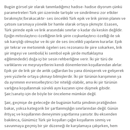
Bugün görsel şiir olarak tanımladığımız hadise- hadise diyorum çünkü
parametreleri Türk şiiri üzerinde tartışılır ve sindirilmesi zor etkiler
bırakmıştır/bırakacaktır- ses öncelikli Türk epik ve lirik şiirinin planını ve
çatısını sarsmaya yönelik bir hamle olarak ortaya çıkmıştır. Esasen,
Türk şiirinde epik ve lirik arasındaki sınırlar o kadar da keskin değildir.
Epiğin mitoslaştırıcı özelliğinin lirik şiirin coşkunlaştırıcı özelliği ile sık
sık karıştığı olmuştur ve iki şiir de ses öncelikli yapılarını kurarlar. Epik
şiir tekrar ve metonimik ögeleri ses rezonansı ile şiire sokarken, lirik
şiir imgeyi ve sembolü( ki sembol epik şiirde mutlaklaşma
eğilimindedir) doğa içi bir sesin rehberliğine verir. İki şiir türü de
varlıklarını ve meşruiyetlerini kendi dönemlerinin koşullarından alırlar.
Epik şiir de lirik şiir de antik çağlardan bu yana dönüşerek ve gelişerek
yeni yüzlerle ortaya çıkmayı bilmişlerdir. İki şiir türünün karışımının ya
da ayrımının evrenselleştirici bir niteliği olabilir, ama iki şiir türünün
varlığına koşullanmak sürekli aynı kazanın içine düşmek gibidir.
Şair/sanatçı için de böyle bir önceleme mümkün değil.
Şair, geçmişe de geleceğe de bugünün hatta şimdinin pratiğinden
bakar, yoksa kategorik bir şartlanmışlığın sınırlarından değil. Günün
ihtiyaç ve koşullarının deneyimini yapıtlarına yansıtır. Bu eksenden
bakılınca, Günümüz Türk şiir koşulları çağın koşullarını sinmiş ve
savunmaya geçmiş bir şiir düzeneği ile karşılamaya çalışırken, hem