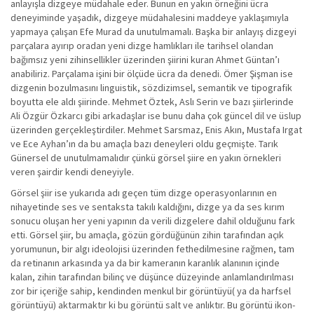
anlayışla dizgeye müdahale eder. Bunun en yakın örneğini ücra
deneyiminde yaşadık, dizgeye müdahalesini maddeye yaklaşımıyla
yapmaya çalışan Efe Murad da unutulmamalı. Başka bir anlayış dizgeyi
parçalara ayırıp oradan yeni dizge hamlıkları ile tarihsel olandan
bağımsız yeni zihinsellikler üzerinden şiirini kuran Ahmet Güntan’ı
anabiliriz. Parçalama işini bir ölçüde ücra da denedi. Ömer Şişman ise
dizgenin bozulmasını linguistik, sözdizimsel, semantik ve tipografik
boyutta ele aldı şiirinde. Mehmet Öztek, Aslı Serin ve bazı şiirlerinde
Ali Özgür Özkarcı gibi arkadaşlar ise bunu daha çok güncel dil ve üslup
üzerinden gerçekleştirdiler. Mehmet Sarsmaz, Enis Akın, Mustafa Irgat
ve Ece Ayhan’ın da bu amaçla bazı deneyleri oldu geçmişte. Tarık
Günersel de unutulmamalıdır çünkü görsel şiire en yakın örnekleri
veren şairdir kendi deneyiyle.
Görsel şiir ise yukarıda adı geçen tüm dizge operasyonlarının en
nihayetinde ses ve sentaksta takılı kaldığını, dizge ya da ses kırım
sonucu oluşan her yeni yapının da verili dizgelere dahil olduğunu fark
etti. Görsel şiir, bu amaçla, gözün gördüğünün zihin tarafından açık
yorumunun, bir algı ideolojisi üzerinden fethedilmesine rağmen, tam
da retinanın arkasında ya da bir kameranın karanlık alanının içinde
kalan, zihin tarafından bilinç ve düşünce düzeyinde anlamlandırılması
zor bir içeriğe sahip, kendinden menkul bir görüntüyü( ya da harfsel
görüntüyü) aktarmaktır ki bu görüntü salt ve anlıktır. Bu görüntü ikon-