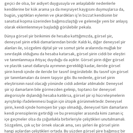
geçici de olsa, bir aidiyet duygusuyla ve anlaşılabilir nedenlerle
kendilerine bir kök arama ya da meşruiyet kaygısını duymuşlarsa da,
bugün, yaptıkları eylemin ve çıkardıkları iş’in bizzat kendisinin bir
sanatsal kopma üzerinden bağımsızlaştığı ve geleneğe yeni bir anlayış
olarak eklemlenmeye başladığı görülebilir pekala.
Dünya görsel şiir birikimini de hesaba kattığımızda, görsel şiir,
deneysel şiirin etkili damarlarından biridir. Kaldı ki, diğer deneysel şiir
alanları ile, sözgelimi dijital şiir ve somut şiirle aralarında muğlak bir
sınırdaşlık olduğunu da hesaba katarsak, görsel şiirin ciddi bir eleştiri
ve tanımlanmaya ihtiyaç duyduğu da açıktır. Görsel şiirin diğer görsel
ve plastik sanat dallarıyla ayrımının gerekliliği kadar, ileride görsel
şiirin kendi içinde de ileride bir tasnif öngörülebilir. Bu tasnif için görsel
şiir tanımlamaları da önem taşıyor gibi. Bu nedenle, görsel şiirin
eleştirisinin nasıl olacağı yönünde ciddi adımlar atılmalıdır. Deneysel
şiir içi damarların bile görmezden gelinip, toptancı bir deneysel
alegorisiyle dışlandığı hesaba katılırsa, görsel şiir içi hücreleşmelerin
ayrıştırılıp ifadelenmesi bugün için ütopik görünmektedir. Deneysel
şiirin, kendi içinde homojen bir yapı olmadığı, deneysel tüm damarların
kendi prensiplerini getirdiği ve bu prensipler arasında kimi zaman iç
içe geçmeler olsa da çoğunlukla birbirleriyle çeliştikleri unutulmamalı.
Sözgelimi, çok uç bir örnek olacak ama, ses şiirleri ile görsel şiirin
hangi açılardan çeliştikleri ortada. Bu yüzden görsel şiire bağımsız bir