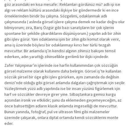
göz arasındaki en kısa mesafe:: Reklamları gördünüz mü? adlı işi ise
algı ve reklam kültürü arasındaki ilişkiye bir göndermedir ki en ince
örneklerinden biridir bu çalışma. Sözgelimi, odaklanmak adlı
çalışmasında ( aslında görsel işlere çalışma demek ne kadar doğru olur
bilmiyorum; zira, Barış Özgür gibi bazı sanatçıların bir çok işlerini
spontane bir şekilde çıkardıklarını düşünüyorum.) yapıtın adı bir zihin
gibi işlev görür. Yani odaklanma işini bir zihin gibi komut olarak verir,
ama iş üzerinde böylesi bir odaklanmayı kırıcı her türlü tezgah
mevcuttur. Bir anlamda iş’in kendisi algının zihinsiz bakışını temsil
ederken, adın yarattığı zihinsellikle gerilimli bir ilişki içindedir.
Zafer Yalçınpınar’ın işlerinde ise harfin kullanımından çok sözcüğün
görsel malzeme olarak kullanımı daha belirgin. Görsel iş’te kullanılan
sözcük şiirsel bir öge gibi işlev görürken, aynı zamanda da değilsin
denizi’nde olduğu gibi görsel anlamda dalgaları çağrıştırmak için seçilir.
Yüzleştirmek yüzü adlı yapıtında ise bir insan yüzünü figürlemek için
harf ve sözcükler devreye girer yine. Silbaştankara gemisi kurgu
açısından ironik ve etkilidir; şunu da eklemeden geçemeyeceğim, az
önce bahsettiğim adların klasik anlamda imgeselliği de mevcuttur.
Bunun yanında, fotoğraf, pul ve ultrason filmi gibi malzemeler
üzerinde çalışarak, onlara dijital ortamda kendi sözcüklerini monte
eder.