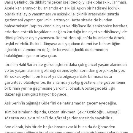
Barış Çetinkol’da dikkatimi çeken ise ideolojiyi izlek olarak kullanması.
Acele kan aranıyor bu anlamda en sıkı işi. Aşkın bir hadiseyi içkinlik
olarak algılayıp yansıtması ve aşkınlık ile içkinlik arasındaki sınırda
gezinmesi yapıtın gerilimini arttırıyor. Hatta sitede de bundan
bahsetmiştim. Yapıtın kendisi niyet ve düşünce ile senkronize hareket
ederken estetik kaçaklarını sağlam kurduğu için niyet ve düşünceyi de
dönüştürüyor diye yazmışım. Resmi ideoloji lan’da bu anlamda örnek
teşkil edebilir. Bu kirli dünyaya adlı yapıtının önemi ise bahsettiğim
aşkınlık düzleminden değil de bireysel içkinlik düzleminden
bakıldığında iyice ortaya çıkar.
İbrahim Halil Baran ise görsel işlerini daha çok güncel yaşam alanından
ve bu yaşam alanının getirdiği direniş eylemlerinden gerçekleştiriyor.
Bir sokak eylemi, bir kaset ya da bilgisayardaki bir masa üstü
görüntüsü olabiliyor bu. Bir anlamda yaptığı gösteren ile gösterilenin
birbirinin yerine geçmesine yardımcı olmak. Göstergedeki ilişki
düzeneği sonuçsuz kalıyor böylece.
Aslı Serin’in Sığınağa Gider’ini de hatırlamadan geçemeyeceğim.
Tüm bu isimlerin dışında, Özcan Türkmen, Şakir Özüdoğru, Ayşegül
Tözeren ve Davut Yücel’i de görsel şairler arasında sayabiliriz.
Son olarak, işin bir de başka boyutu var ki buna da değinmeden
geçemeyeceğim; görsel şiir hem deneysel şiirin bir boyutu olarak hem