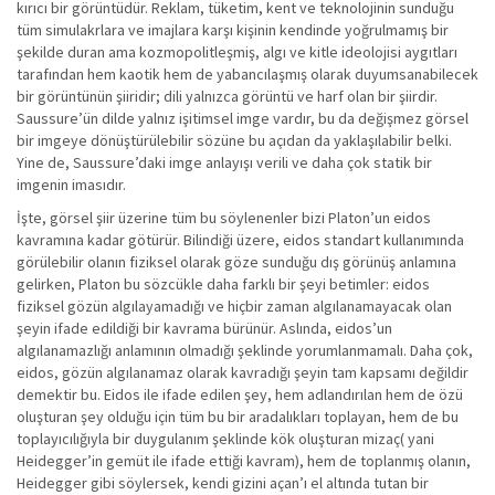
kırıcı bir görüntüdür. Reklam, tüketim, kent ve teknolojinin sunduğu
tüm simulakrlara ve imajlara karşı kişinin kendinde yoğrulmamış bir
şekilde duran ama kozmopolitleşmiş, algı ve kitle ideolojisi aygıtları
tarafından hem kaotik hem de yabancılaşmış olarak duyumsanabilecek
bir görüntünün şiiridir; dili yalnızca görüntü ve harf olan bir şiirdir.
Saussure’ün dilde yalnız işitimsel imge vardır, bu da değişmez görsel
bir imgeye dönüştürülebilir sözüne bu açıdan da yaklaşılabilir belki.
Yine de, Saussure’daki imge anlayışı verili ve daha çok statik bir
imgenin imasıdır.
İşte, görsel şiir üzerine tüm bu söylenenler bizi Platon’un eidos
kavramına kadar götürür. Bilindiği üzere, eidos standart kullanımında
görülebilir olanın fiziksel olarak göze sunduğu dış görünüş anlamına
gelirken, Platon bu sözcükle daha farklı bir şeyi betimler: eidos
fiziksel gözün algılayamadığı ve hiçbir zaman algılanamayacak olan
şeyin ifade edildiği bir kavrama bürünür. Aslında, eidos’un
algılanamazlığı anlamının olmadığı şeklinde yorumlanmamalı. Daha çok,
eidos, gözün algılanamaz olarak kavradığı şeyin tam kapsamı değildir
demektir bu. Eidos ile ifade edilen şey, hem adlandırılan hem de özü
oluşturan şey olduğu için tüm bu bir aradalıkları toplayan, hem de bu
toplayıcılığıyla bir duygulanım şeklinde kök oluşturan mizaç( yani
Heidegger’in gemüt ile ifade ettiği kavram), hem de toplanmış olanın,
Heidegger gibi söylersek, kendi gizini açan’ı el altında tutan bir