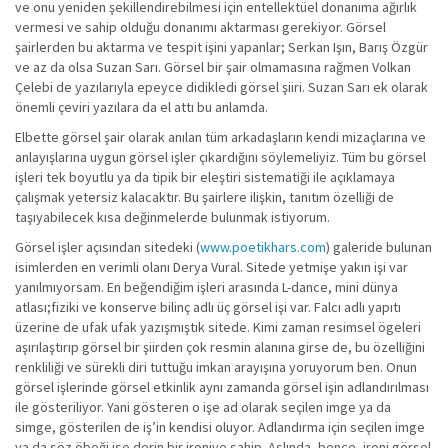
ve onu yeniden şekillendirebilmesi için entellektüel donanıma ağırlık
vermesi ve sahip olduğu donanımı aktarması gerekiyor. Görsel
şairlerden bu aktarma ve tespit işini yapanlar; Serkan Işın, Barış Özgür
ve az da olsa Suzan Sarı. Görsel bir şair olmamasına rağmen Volkan
Çelebi de yazılarıyla epeyce didikledi görsel şiiri. Suzan Sarı ek olarak
önemli çeviri yazılara da el attı bu anlamda.
Elbette görsel şair olarak anılan tüm arkadaşların kendi mizaçlarına ve
anlayışlarına uygun görsel işler çıkardığını söylemeliyiz. Tüm bu görsel
işleri tek boyutlu ya da tipik bir eleştiri sistematiği ile açıklamaya
çalışmak yetersiz kalacaktır. Bu şairlere ilişkin, tanıtım özelliği de
taşıyabilecek kısa değinmelerde bulunmak istiyorum.
Görsel işler açısından sitedeki (
www.poetikhars.com
) galeride bulunan
isimlerden en verimli olanı Derya Vural. Sitede yetmişe yakın işi var
yanılmıyorsam. En beğendiğim işleri arasında L-dance, mini dünya
atlası;fiziki ve konserve bilinç adlı üç görsel işi var. Falcı adlı yapıtı
üzerine de ufak ufak yazışmıştık sitede. Kimi zaman resimsel ögeleri
aşırılaştırıp görsel bir şiirden çok resmin alanına girse de, bu özelliğini
renkliliği ve sürekli diri tuttuğu imkan arayışına yoruyorum ben. Onun
görsel işlerinde görsel etkinlik aynı zamanda görsel işin adlandırılması
ile gösteriliyor. Yani gösteren o işe ad olarak seçilen imge ya da
simge, gösterilen de iş’in kendisi oluyor. Adlandırma için seçilen imge
ya da söz öbeği ise derin bir ironiye sahip. Aslında, bence, ironi görsel