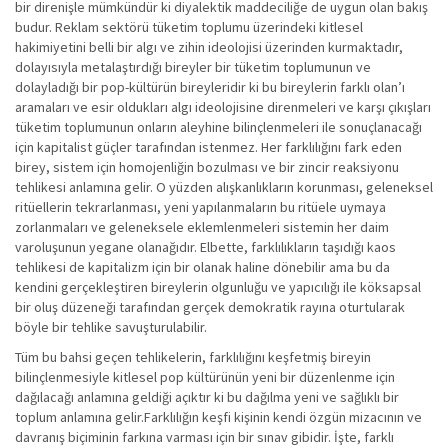
bir direnişle mümkündür ki diyalektik maddeciliğe de uygun olan bakış
budur. Reklam sektörü tüketim toplumu üzerindeki kitlesel
hakimiyetini belli bir algı ve zihin ideolojisi üzerinden kurmaktadır,
dolayısıyla metalaştırdığı bireyler bir tüketim toplumunun ve
dolayladığı bir pop-kültürün bireyleridir ki bu bireylerin farklı olan’ı
aramaları ve esir oldukları algı ideolojisine direnmeleri ve karşı çıkışları
tüketim toplumunun onların aleyhine bilinçlenmeleri ile sonuçlanacağı
için kapitalist güçler tarafından istenmez. Her farklılığını fark eden
birey, sistem için homojenliğin bozulması ve bir zincir reaksiyonu
tehlikesi anlamına gelir. O yüzden alışkanlıkların korunması, geleneksel
ritüellerin tekrarlanması, yeni yapılanmaların bu ritüele uymaya
zorlanmaları ve geleneksele eklemlenmeleri sistemin her daim
varoluşunun yegane olanağıdır. Elbette, farklılıkların taşıdığı kaos
tehlikesi de kapitalizm için bir olanak haline dönebilir ama bu da
kendini gerçekleştiren bireylerin olgunluğu ve yapıcılığı ile köksapsal
bir oluş düzeneği tarafından gerçek demokratik rayına oturtularak
böyle bir tehlike savuşturulabilir.
Tüm bu bahsi geçen tehlikelerin, farklılığını keşfetmiş bireyin
bilinçlenmesiyle kitlesel pop kültürünün yeni bir düzenlenme için
dağılacağı anlamına geldiği açıktır ki bu dağılma yeni ve sağlıklı bir
toplum anlamına gelir.Farklılığın keşfi kişinin kendi özgün mizacının ve
davranış biçiminin farkına varması için bir sınav gibidir. İşte, farklı