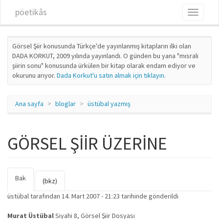
Ana içeriğe atla
pöetikâs
Toggle
navigati
Görsel Şiir konusunda Türkçe'de yayınlanmış kitapların ilki olan
DADA KORKUT, 2009 yılında yayınlandı. O günden bu yana "mısralı
şiirin sonu" konusunda ürkülen bir kitap olarak endam ediyor ve
okurunu arıyor.
Dada Korkut'u satın almak için tıklayın
.
Ana sayfa
bloglar
üstübal yazmış
GÖRSEL ŞİİR ÜZERİNE
Bak
(etkin
Birincil sekmeler
(bkz)
sekme)
üstübal
tarafından 14. Mart 2007 - 21:23 tarihinde gönderildi
Murat Üstübal
Siyahi 8, Görsel Şiir Dosyası