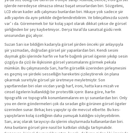
işlerde neredeyse olmazsa olmaz başat unsurlardan biri. Sözgelimi,
LCD ekran kader adlı çalışması bunlardan biri. Hikaye yok sadece şiir
adlı yapıtını da aynı şekilde değerlendirebilirim. Ve bilinçaltınızda sızıntı
var’ ı da. Görememek bir tür kolaj yapıt olarak dikkat çekse de görsel
şiirliğinden bir şey kaybetmiyor.. Derya Vural’da sanatsal güdü renk
unsurundan güç alıyor.
Suzan Sarı ise bildiğim kadarıyla görsel şiirden önceki şiir anlayışıyla
şiir yazmadan, doğrudan görsel şiir yapanlardan biri. Kendi sesini
duymak gibi işlerinde harfin ve harfe bağımlı şiirsel ögenin yıkılıp sesin
çizgi(ya da çizi) ile ilişkisinin görsel yansımalarını görmek pekala
mümkün. Bu çalışmasında Sarı, harfin görsellik üzerinden şiirleşmesini
es geçmiş ve şiirdeki sesselliğin hareketini çizileştirerek ön plana
çıkarmak suretiyle görsel şiir üretmeye meyletmiştir. Son
yapıtlarından biri olan vicdan yarığı harf, ironi, hatta kara mizah ve
cinsel ögelerin kullanıldığı bir protestlik içerir. Bana göre, harfin
tipografik ve topografik konumlanmalarını en iyi sunanlardan biri. Only
you en derin göndermeleri çok da sıradan gibi görünen görsel ögeler
üzerinden sunar. Birkaç kes-yapıştır işi de mevcut elbette. Bu kes-
yapıştırların kolaj özelliğinin daha yumuşak kaldığını söyleyebilirim.
Sarı, araç olarak tarayıcıyı da işlerini oluşturmada kullananlardan biri.
Ama bunların görsel şiire nasıl bir katkıları olduğu tartışmalıdır.