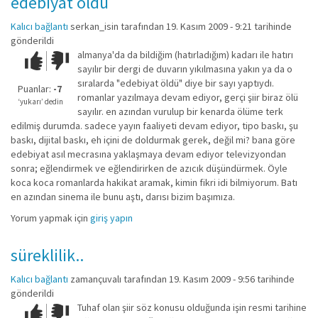
edebiyat öldü
Kalıcı bağlantı
serkan_isin
tarafından 19. Kasım 2009 - 9:21 tarihinde
gönderildi
almanya'da da bildiğim (hatırladığım) kadarı ile hatırı
Çok iyi!
O
sayılır bir dergi de duvarın yıkılmasına yakın ya da o
kadar
sıralarda "edebiyat öldü" diye bir sayı yaptıydı.
iyi
Puanlar:
-7
romanlar yazılmaya devam ediyor, gerçi şiir biraz ölü
değil!
‘yukarı’ dedin
sayılır. en azından vurulup bir kenarda ölüme terk
edilmiş durumda. sadece yayın faaliyeti devam ediyor, tipo baskı, şu
baskı, dijital baskı, eh içini de doldurmak gerek, değil mi? bana göre
edebiyat asıl mecrasına yaklaşmaya devam ediyor televizyondan
sonra; eğlendirmek ve eğlendirirken de azıcık düşündürmek. Öyle
koca koca romanlarda hakikat aramak, kimin fikri idi bilmiyorum. Batı
en azından sinema ile bunu aştı, darısı bizim başımıza.
Yorum yapmak için
giriş yapın
süreklilik..
Kalıcı bağlantı
zamançuvalı
tarafından 19. Kasım 2009 - 9:56 tarihinde
gönderildi
Tuhaf olan şiir söz konusu olduğunda işin resmi tarihine
Çok iyi!
O