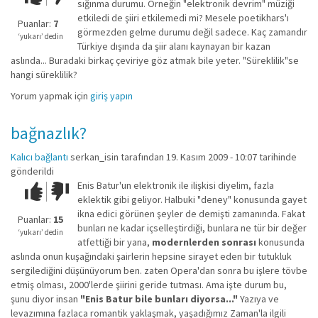
sığınma durumu. Örneğin "elektronik devrim" müziği
kadar
etkiledi de şiiri etkilemedi mi? Mesele poetikhars'ı
iyi
Puanlar:
7
görmezden gelme durumu değil sadece. Kaç zamandır
değil!
‘yukarı’ dedin
Türkiye dışında da şiir alanı kaynayan bir kazan
aslında... Buradaki birkaç çeviriye göz atmak bile yeter. "Süreklilik"se
hangi süreklilik?
Yorum yapmak için
giriş yapın
bağnazlık?
Kalıcı bağlantı
serkan_isin
tarafından 19. Kasım 2009 - 10:07 tarihinde
gönderildi
Enis Batur'un elektronik ile ilişkisi diyelim, fazla
Çok iyi!
O
eklektik gibi geliyor. Halbuki "deney" konusunda gayet
kadar
ikna edici görünen şeyler de demişti zamanında. Fakat
iyi
Puanlar:
15
bunları ne kadar içselleştirdiği, bunlara ne tür bir değer
değil!
‘yukarı’ dedin
atfettiği bir yana,
modernlerden sonrası
konusunda
aslında onun kuşağındaki şairlerin hepsine sirayet eden bir tutukluk
sergilediğini düşünüyorum ben. zaten Opera'dan sonra bu işlere tövbe
etmiş olması, 2000'lerde şiirini geride tutması. Ama işte durum bu,
şunu diyor insan
"Enis Batur bile bunları diyorsa..."
Yazıya ve
levazımına fazlaca romantik yaklaşmak, yaşadığımız Zaman'la ilgili