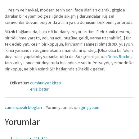
....resim ve heykel, modernitenin son ifade alanları olarak, gitgide
daralan bir eylem bölgesi içinde sıkışmış durumdalar: Kişisel
serüvenler devam ediyor da atılım ya da dönüşüm beklenmiyor orada.
Müzik bağlamında, hala çift koldan yürüyor üretim. Elektronik devrim,
bir bölünme yarattı, yolunu açtı, bugüne geldi, yarına uzanabilir[...] Bir
tek edebiyat, kesin bir kopuşun, kırılmanın sahnesi olmadı XIX. yüzyılın
ikinci yarısından bugüne akan zaman dilimi içinde[...]Olsa olsa bir 'ölüm
duyurusu' yapılabilir, yapanlar oldu da: Sözgelimi şiir için
Denis Roche
,
tam kırk yıl önce bir duyuruda bulundu ve sustu. Yetseydi, yetmedi: Ne
bir kopuş, ne bir kesinti: Şiir hatlarında süreklilik geçerli.
Etiketler:
cumhuriyet kitap
enis batur
zamançuvalı blogları
Yorum yapmak için
giriş yapın
Yorumlar