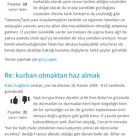
muhatabı olarak şiirin resmi tarihini aldığını söyledim.
iyi
Puanlar:
16
Ve doğal olarak da orada süreklilik gördüğünü
değil!
‘yukarı’ dedin
söyledim. Resmi tarih Serkan'ın da söylediği gibi
"tanınmış"ların yani onaylanmışların tarihidir ve egemen tanımları ve
anlayışları yansıtır ama bu altan alta mücadelelerin olmadığı anlamına
gelmez. O yüzden süreklilik vardır serzenişini de yapsa buna ağıt da
yaksa aslında statü quo'yu tersinden de olsa yeniden üretiyor. İnsan
kendi umutsuzluğundan falan haz almaya başlayabilir ama biraz da
kendi dışına çıkabilip baktığı konumu değiştirse farklı şeyler görebilir.
Yorum yapmak için
giriş yapın
Re: kurban olmaktan haz almak
Kalıcı bağlantı
serkan_isin
tarafından 20. Kasım 2009 - 9:23 tarihinde
gönderildi
Yaşlı Avrupa Kıtası diyelim artık Enis Batur'un gözünde
Çok iyi!
O
de durmadan ve durmadan hem hiper-bilgeliğin hem
kadar
de bir aymazlığın ve bir de gösteri toplumunun esiri
iyi
Puanlar:
21
olmaya doğru gidiyor gibi geldi bana. O yazıda şiirden
değil!
‘yukarı’ dedin
bahsedilmiyor pek. Batı'nın ulaştığı, Cioran'ın mesela
"her bir haltı ifade etmekten mevcudiyetini yitirecek derecede
incelmiş" dediği Fransız dilinde olduğu gibi durum belki de. 60'lar ve