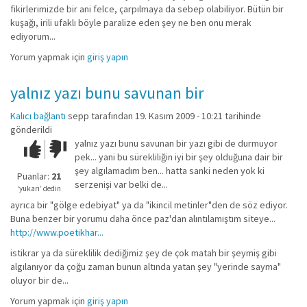
fikirlerimizde bir ani felce, çarpılmaya da sebep olabiliyor. Bütün bir
kuşağı, irili ufaklı böyle paralize eden şey ne ben onu merak
ediyorum...
Yorum yapmak için
giriş yapın
yalnız yazı bunu savunan bir
Kalıcı bağlantı
sepp
tarafından 19. Kasım 2009 - 10:21 tarihinde
gönderildi
yalnız yazı bunu savunan bir yazı gibi de durmuyor
Çok iyi!
O
pek... yani bu sürekliliğin iyi bir şey olduğuna dair bir
kadar
şey algılamadım ben... hatta sanki neden yok ki
iyi
Puanlar:
21
serzenişi var belki de...
değil!
‘yukarı’ dedin
ayrıca bir "gölge edebiyat" ya da "ikincil metinler"den de söz ediyor.
Buna benzer bir yorumu daha önce paz'dan alıntılamıştım siteye...
http://www.poetikhar...
istikrar ya da süreklilik dediğimiz şey de çok matah bir şeymiş gibi
algılanıyor da çoğu zaman bunun altında yatan şey "yerinde sayma"
oluyor bir de...
Yorum yapmak için
giriş yapın