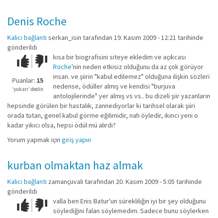
Denis Roche
Kalıcı bağlantı
serkan_isin
tarafından 19. Kasım 2009 - 12:21 tarihinde
gönderildi
kısa bir biografisini siteye ekledim ve açıkcası
Çok iyi!
O
Roche
'nin neden etkisiz olduğunu da az çok görüyor
kadar
insan. ve şiirin "kabul edilemez" olduğuna ilişkin sözleri
iyi
Puanlar:
15
nedense, ödüller almış ve kendisi "burjuva
değil!
‘yukarı’ dedin
antolojilerinde" yer almış vs vs.. bu dizeli şiir yazanların
hepsinde görülen bir hastalık, zannediyorlar ki tarihsel olarak şiiri
orada tutan, genel kabul görme eğilimidir, nah öyledir, ikinci yeni o
kadar yıkıcı olsa, hepsi ödül mü alırdı?
Yorum yapmak için
giriş yapın
kurban olmaktan haz almak
Kalıcı bağlantı
zamançuvalı
tarafından 20. Kasım 2009 - 5:05 tarihinde
gönderildi
valla ben Enis Batur'un sürekliliğin iyi bir şey olduğunu
Çok iyi!
O
söylediğini falan söylemedim. Sadece bunu söylerken
kadar