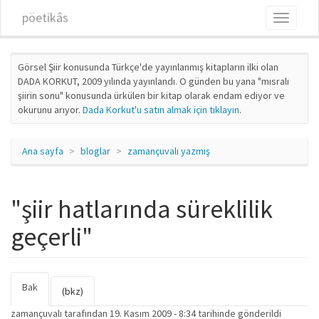
Ana içeriğe atla
pöetikâs
Toggle
navigati
Görsel Şiir konusunda Türkçe'de yayınlanmış kitapların ilki olan
DADA KORKUT, 2009 yılında yayınlandı. O günden bu yana "mısralı
şiirin sonu" konusunda ürkülen bir kitap olarak endam ediyor ve
okurunu arıyor.
Dada Korkut'u satın almak için tıklayın
.
Ana sayfa
bloglar
zamançuvalı yazmış
"şiir hatlarında süreklilik
geçerli"
Bak
(etkin
Birincil sekmeler
(bkz)
sekme)
zamançuvalı
tarafından 19. Kasım 2009 - 8:34 tarihinde gönderildi