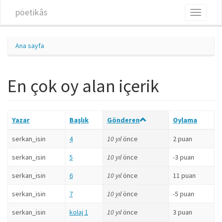
Ana içeriğe atla
pöetikâs
Toggle
navigati
Ana sayfa
En çok oy alan içerik
Yazar
Başlık
Gönderen
Oylama
serkan_isin
4
10 yıl
önce
2 puan
serkan_isin
5
10 yıl
önce
-3 puan
serkan_isin
6
10 yıl
önce
11 puan
serkan_isin
7
10 yıl
önce
-5 puan
serkan_isin
kolaj 1
10 yıl
önce
3 puan