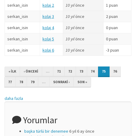
serkan_isin
kolaj 2
10 yıl
önce
1 puan
serkan_isin
kolaj 3
10 yıl
önce
2 puan
serkan_isin
kolaj 4
10 yıl
önce
0 puan
serkan_isin
kolaj 5
10 yıl
önce
0 puan
serkan_isin
kolaj 6
10 yıl
önce
-3 puan
« ILK
‹ ÖNCEKI
…
71
72
73
74
75
76
77
78
79
…
SONRAKI ›
SON »
daha fazla
Yorumlar
başka türlü bir denemee
6 yıl 6 ay önce