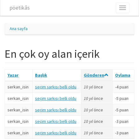
Ana içeriğe atla
pöetikâs
Toggle
navigati
Ana sayfa
En çok oy alan içerik
Yazar
Başlık
Gönderen
Oylama
serkan_isin
seçim şarkısı belli oldu
10 yıl
önce
-4 puan
serkan_isin
seçim şarkısı belli oldu
10 yıl
önce
-5 puan
serkan_isin
seçim şarkısı belli oldu
10 yıl
önce
-5 puan
serkan_isin
seçim şarkısı belli oldu
10 yıl
önce
-3 puan
serkan_isin
seçim şarkısı belli oldu
10 yıl
önce
-3 puan