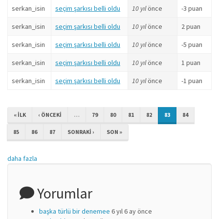
serkan_isin
seçim şarkısı belli oldu
10 yıl
önce
-3 puan
serkan_isin
seçim şarkısı belli oldu
10 yıl
önce
2 puan
serkan_isin
seçim şarkısı belli oldu
10 yıl
önce
-5 puan
serkan_isin
seçim şarkısı belli oldu
10 yıl
önce
1 puan
serkan_isin
seçim şarkısı belli oldu
10 yıl
önce
-1 puan
« ILK
‹ ÖNCEKI
…
79
80
81
82
83
84
85
86
87
SONRAKI ›
SON »
daha fazla
Yorumlar
başka türlü bir denemee
6 yıl 6 ay önce