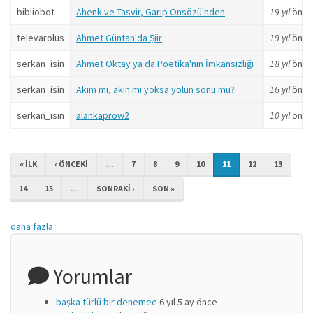
bibliobot
Ahenk ve Tasvir, Garip Önsözü'nden
19 yıl
önce
televarolus
Ahmet Güntan'da Şiir
19 yıl
önce
serkan_isin
Ahmet Oktay ya da Poetika'nın İmkansızlığı
18 yıl
önce
serkan_isin
Akım mı, akın mı yoksa yolun sonu mu?
16 yıl
önce
serkan_isin
alankaprow2
10 yıl
önce
« ILK
‹ ÖNCEKI
…
7
8
9
10
11
12
13
14
15
…
SONRAKI ›
SON »
daha fazla
Yorumlar
başka türlü bir denemee
6 yıl 5 ay önce