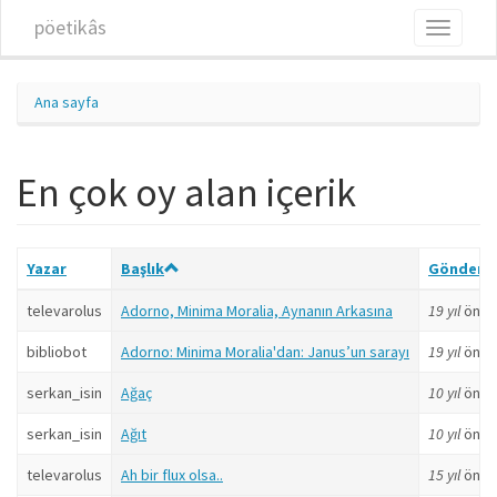
Ana içeriğe atla
pöetikâs
Toggle
navigati
Ana sayfa
En çok oy alan içerik
Yazar
Başlık
Göndere
televarolus
Adorno, Minima Moralia, Aynanın Arkasına
19 yıl
önce
bibliobot
Adorno: Minima Moralia'dan: Janus’un sarayı
19 yıl
önce
serkan_isin
Ağaç
10 yıl
önce
serkan_isin
Ağıt
10 yıl
önce
televarolus
Ah bir flux olsa..
15 yıl
önce