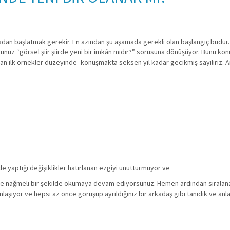
ktadan başlatmak gerekir. En azından şu aşamada gerekli olan başlangıç budur.
runuz “görsel şiir şiirde yeni bir imkân mıdır?” sorusuna dönüşüyor. Bunu kon
dan ilk örnekler düzeyinde- konuşmakta seksen yıl kadar gecikmiş sayılırız. A
rde yaptığı değişiklikler hatırlanan ezgiyi unutturmuyor ve
de nağmeli bir şekilde okumaya devam ediyorsunuz. Hemen ardından sıralana
aşıyor ve hepsi az önce görüşüp ayrıldığınız bir arkadaş gibi tanıdık ve anlaşıl