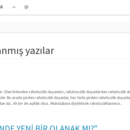
lanmış yazılar
e. Olan bitenden rahatsızlık duyanlarr, rahatzsızlık duyanlardan rahatsızlık d
ilir. Bu arada şiirden rahatsızlık duyanlar, her türlü şiirden rahatsızlık duyanl
an da.. Ah bir de açıklık olsa.. Muhatabına diyebilsek rahatsızlıklarımızı...
İNDE YENİ BİR OLANAK MI?”