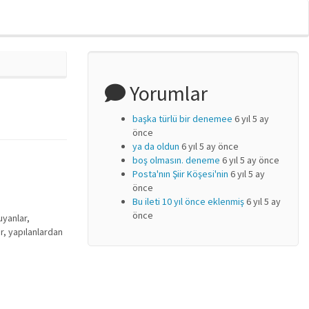
Yorumlar
başka türlü bir denemee
6 yıl 5 ay
önce
ya da oldun
6 yıl 5 ay önce
boş olmasın. deneme
6 yıl 5 ay önce
Posta'nın Şiir Köşesi'nin
6 yıl 5 ay
önce
Bu ileti 10 yıl önce eklenmiş
6 yıl 5 ay
önce
uyanlar,
ar, yapılanlardan