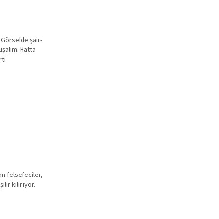
 Görselde şair-
uşalım. Hatta
rtı
n felsefeciler,
ır kılınıyor.