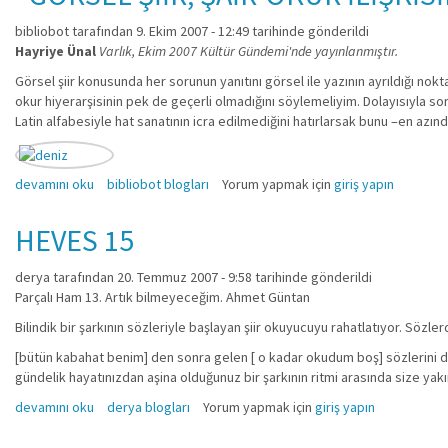
bibliobot
tarafından 9. Ekim 2007 - 12:49 tarihinde gönderildi
Hayriye Ünal
Varlık, Ekim 2007 Kültür Gündemi'nde yayınlanmıştır.
Görsel şiir konusunda her sorunun yanıtını görsel ile yazının ayrıldığı no
okur hiyerarşisinin pek de geçerli olmadığını söylemeliyim. Dolayısıyla so
Latin alfabesiyle hat sanatının icra edilmediğini hatırlarsak bunu –en azın
“GÖRSEL ŞİİR, ŞAİR-OKUR İLİŞKİSİNDE YENİ BİR OLANAK MI?” hakkında
devamını oku
bibliobot blogları
Yorum yapmak için
giriş yapın
HEVES 15
derya
tarafından 20. Temmuz 2007 - 9:58 tarihinde gönderildi
Parçalı Ham 13. Artık bilmeyeceğim. Ahmet Güntan
Bilindik bir şarkının sözleriyle başlayan şiir okuyucuyu rahatlatıyor. Sözle
[bütün kabahat benim] den sonra gelen [ o kadar okudum boş] sözlerini 
gündelik hayatınızdan aşina olduğunuz bir şarkının ritmi arasında size yakınl
HEVES 15 hakkında
devamını oku
derya blogları
Yorum yapmak için
giriş yapın