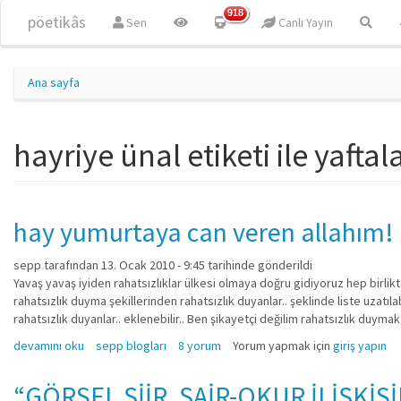
Ana içeriğe atla
918
pöetikâs
Sen
Canlı Yayın
Ana sayfa
hayriye ünal etiketi ile yafta
hay yumurtaya can veren allahım!
sepp
tarafından 13. Ocak 2010 - 9:45 tarihinde gönderildi
Yavaş yavaş iyiden rahatsızlıklar ülkesi olmaya doğru gidiyoruz hep birlikt
rahatsızlık duyma şekillerinden rahatsızlık duyanlar.. şeklinde liste uzatılab
rahatsızlık duyanlar.. eklenebilir.. Ben şikayetçi değilim rahatsızlık duymakt
hay yumurtaya can veren allahım! hakkında
devamını oku
sepp blogları
8 yorum
Yorum yapmak için
giriş yapın
“GÖRSEL ŞİİR, ŞAİR-OKUR İLİŞKİS