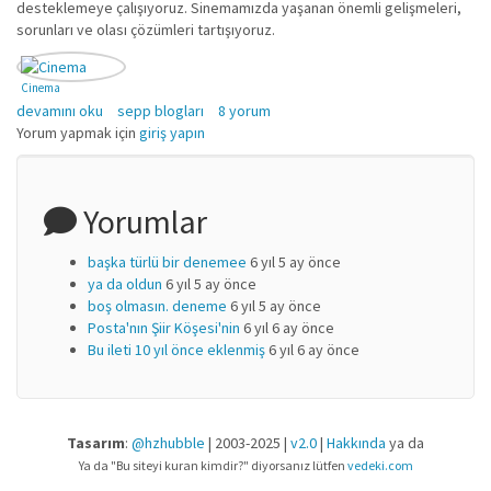
desteklemeye çalışıyoruz. Sinemamızda yaşanan önemli gelişmeleri,
sorunları ve olası çözümleri tartışıyoruz.
Cinema
Yeni Sinema Hareketi hakkında
devamını oku
sepp blogları
8 yorum
Yorum yapmak için
giriş yapın
Yorumlar
başka türlü bir denemee
6 yıl 5 ay önce
ya da oldun
6 yıl 5 ay önce
boş olmasın. deneme
6 yıl 5 ay önce
Posta'nın Şiir Köşesi'nin
6 yıl 6 ay önce
Bu ileti 10 yıl önce eklenmiş
6 yıl 6 ay önce
Tasarım
:
@hzhubble
| 2003-2025 |
v2.0
|
Hakkında
ya da
Ya da "Bu siteyi kuran kimdir?" diyorsanız lütfen
vedeki.com