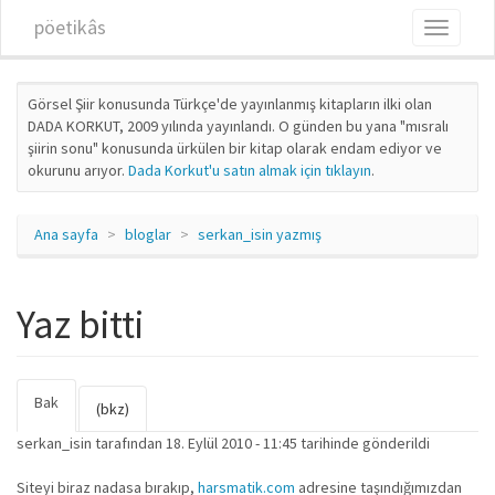
Ana içeriğe atla
pöetikâs
Toggle
navigati
Görsel Şiir konusunda Türkçe'de yayınlanmış kitapların ilki olan
DADA KORKUT, 2009 yılında yayınlandı. O günden bu yana "mısralı
şiirin sonu" konusunda ürkülen bir kitap olarak endam ediyor ve
okurunu arıyor.
Dada Korkut'u satın almak için tıklayın
.
Ana sayfa
bloglar
serkan_isin yazmış
Yaz bitti
Bak
(etkin
Birincil sekmeler
(bkz)
sekme)
serkan_isin
tarafından 18. Eylül 2010 - 11:45 tarihinde gönderildi
Siteyi biraz nadasa bırakıp,
harsmatik.com
adresine taşındığımızdan