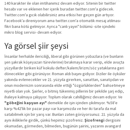
140 karakter ile olan imtihanımız devam ediyor. Sitenin bir twitter
hesabı var ve eklenen her içerik buradan twitter.com'a gidecek.
Twitter.com'a gıcık olabilirsiniz ama etkisi her geçen gün artıyor.
Facebook'a direniyorum ama twitter.com'a otomatik mesaj atılması
fikri bana kötü gelmiyor. Ayrıca "canlı yayın" bölümü -site içindeki
mikro blog servisi- devam ediyor.
Ya görsel şiir şeysi
İnsanlar herhalde ilericiliği, liberal gibi görünen yobazlara (ve bunların
şen şakrak köşeyazarı türevlerine) bırakmaya karar verip, elde avuçta
yüzyıllardır biriken küf kokulu defter/kalem/lirizm/söz yataklarına geri
dönecekler gibi görünüyor. Roman aldı başını gidiyor. Diziler ile öyküler
yakında evlenecekler ve 21. yüzyıla girerken, sanattan, sanatçıdan ve
onun modernizm sonrasında elde ettiği "özgürlüklerden" bahsetmeye
niyetli olan yok. Şairler, o bitmiş tükenmiş pillerini bir şekilde şarj edip,
ihaleye kalmaya çalışıyor. Toplum olarak cahilliğimiz devam ediyor. Ve
"göbeğini kaşıyan ayı"
demekle de işin içinden çıkılmıyor. %58'e
karşı %42'lik bir pazar payı var karşımızda ve her iki tarafa da mal
satabilmek için bir yarış var. Bunları zaten görüyorsunuz. 21. yüzyıla da
aynı ikiliklerle girdik, çünkü hepimiz şizofreniz.
Şizofrengi
dergisini
okumadan, görmeden, bilmeden, bugünün şairini, yazarını avangard