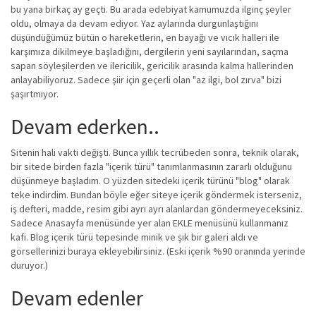
bu yana birkaç ay geçti. Bu arada edebiyat kamumuzda ilginç şeyler
oldu, olmaya da devam ediyor. Yaz aylarında durgunlaştığını
düşündüğümüz bütün o hareketlerin, en bayağı ve vıcık halleri ile
karşımıza dikilmeye başladığını, dergilerin yeni sayılarından, saçma
sapan söyleşilerden ve ilericilik, gericilik arasında kalma hallerinden
anlayabiliyoruz. Sadece şiir için geçerli olan "az ilgi, bol zırva" bizi
şaşırtmıyor.
Devam ederken..
Sitenin hali vakti değişti. Bunca yıllık tecrübeden sonra, teknik olarak,
bir sitede birden fazla "içerik türü" tanımlanmasının zararlı olduğunu
düşünmeye başladım. O yüzden sitedeki içerik türünü "blog" olarak
teke indirdim. Bundan böyle eğer siteye içerik göndermek isterseniz,
iş defteri, madde, resim gibi ayrı ayrı alanlardan göndermeyeceksiniz.
Sadece Anasayfa menüsünde yer alan EKLE menüsünü kullanmanız
kafi. Blog içerik türü tepesinde minik ve şık bir galeri aldı ve
görsellerinizi buraya ekleyebilirsiniz. (Eski içerik %90 oranında yerinde
duruyor.)
Devam edenler