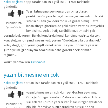
Kalıcı bağlantı
sepp
tarafından 19. Eylül 2010 - 17:03 tarihinde
gönderildi
Yazın bitmesine sevinenlerden birisi olarak
Çok iyi!
O
poetikhars'ın yeniden açılmasına çok sevindim. Üstelik
kadar
sitenin bu hali çok derli toplu ve güzel olmuş. Hatta
iyi
Puanlar:
26
insan siteye girerken de çeki düzen vermek isteyebilir
değil!
‘yukarı’ dedin
kendisine... Açık Dövüş Kulübü benzetmesini çok
yerinde buluyorum. Bu vb. konularda kendi kendime yazlıkta da çok
konuştuğum için şimdi sesimi yutuyorum. "Durduğun gibi durabilmek"
kolay değil, görüyoruz çeşitli örneklerini... Neyse... Sonuçta yaşasın
güz diyelim (şiir dünyamızda) bütün daha görebileceklerimize
rağmen...
Yorum yapmak için
giriş yapın
yazın bitmesine en çok
Kalıcı bağlantı
serkan_isin
tarafından 20. Eylül 2010 - 12:21 tarihinde
gönderildi
yazın bitmesine en çok Hürriyet Gösteri sevinmiş.
Çok iyi!
O
Örneğin "rüzgar ayaklandı" dizesini barındıran lirik bir
kadar
şiiri anlatan upuzun yazılar var. İnsan rüzgar ayaklandı
iyi
Puanlar:
19
gibi bir ifadeyi ve bunu barındıran bir şiiri neden