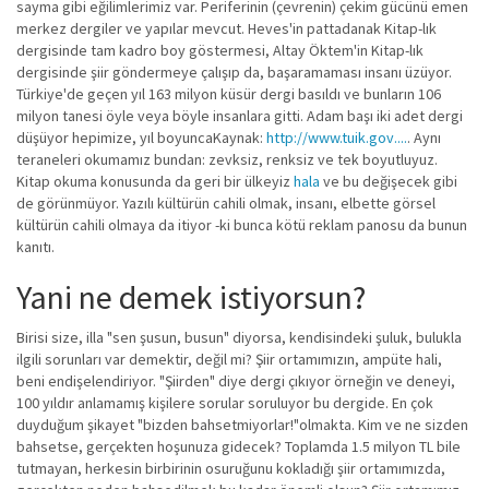
sayma gibi eğilimlerimiz var. Periferinin (çevrenin) çekim gücünü emen
merkez dergiler ve yapılar mevcut. Heves'in pattadanak Kitap-lık
dergisinde tam kadro boy göstermesi, Altay Öktem'in Kitap-lık
dergisinde şiir göndermeye çalışıp da, başaramaması insanı üzüyor.
Türkiye'de geçen yıl 163 milyon küsür dergi basıldı ve bunların 106
milyon tanesi öyle veya böyle insanlara gitti. Adam başı iki adet dergi
düşüyor hepimize, yıl boyuncaKaynak:
http://www.tuik.gov....
. Aynı
teraneleri okumamız bundan: zevksiz, renksiz ve tek boyutluyuz.
Kitap okuma konusunda da geri bir ülkeyiz
hala
ve bu değişecek gibi
de görünmüyor. Yazılı kültürün cahili olmak, insanı, elbette görsel
kültürün cahili olmaya da itiyor -ki bunca kötü reklam panosu da bunun
kanıtı.
Yani ne demek istiyorsun?
Birisi size, illa "sen şusun, busun" diyorsa, kendisindeki şuluk, bulukla
ilgili sorunları var demektir, değil mi? Şiir ortamımızın, ampüte hali,
beni endişelendiriyor. "Şiirden" diye dergi çıkıyor örneğin ve deneyi,
100 yıldır anlamamış kişilere sorular soruluyor bu dergide. En çok
duyduğum şikayet "bizden bahsetmiyorlar!"olmakta. Kim ve ne sizden
bahsetse, gerçekten hoşunuza gidecek? Toplamda 1.5 milyon TL bile
tutmayan, herkesin birbirinin osuruğunu kokladığı şiir ortamımızda,