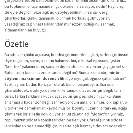
gerçekten neden bahsedilmek bu kadar önemli olsun? Şiir ortamımız,
bu toplumun ortalamasından çok ötede mi sanılıyor, nedir? Hayır, hiç
de öyle değildir. Size açık açık söyleyebilirim, insanlar dergi
çıkartıyorlar, çünkü tanınmak, bilinmek korkusu gütmüyorlar,
yaşadığımız çağın hastalıklarından münezzeh olduğunu sanmak,
aldanmaların en büyüğü.
Özetle
Bu site var çünkü açıkcası, kendisi görünmeden, işleri, şiirleri görünsün
diye düşünen, şairin, yazarın hakimiyetini, o kutsal egosunu, şişkin
"kendilik" yalanını şiirin, sanatın dışına atmak isteyen bir şey görsel şiir.
Bütün teori bunun üzerine kurulu değil mi? Bunca zamandır,
minör
söylem, maksimum düzensizlik
diye diye göbeğimiz çatlamadı mı?
Evet, aynen budur. Ben, şair olarak bunun peşindeyim. Sizi öne
çıkarabilecek, öteki ya da beriki ile tanışık kılacak bir şiir değil, tam
tersi, farkın farklarına kucak açacak bir şiir peşindeyim çünkü. Bunu
anlaması o kadar zor değil zannediyordum ama, o isimler, o kitaplar, o
vitrinler ve camekanlar, kaybolmuş bir boyutun üzerini örterken, açığa
çıkmış tek bir zilletin yolu oluyorlar. Bu zilletin adı "Şiddet"tir. Şiirimiz,
toplumuzun şiddet kapasitesinden besleniyor. Görsel şiir bu şiddet
lehçesinden beslenmediği için, bu site açık kalmaya devam edecektir.