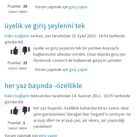
iyi
Puanlar:
20
Yorum yapmak için
giriş yapın
değil!
‘yukarı’ dedin
üyelik ve giriş şeylerini tek
Kalıcı bağlantı
serkan_isin
tarafından 25. Eylül 2010 - 18:54 tarihinde
gönderildi
üyelik ve giriş şeylerini tek bir yerden Anasayfa
Çok iyi!
O
bağlantısının altından verdim. Onun dışında giriş için
kadar
facebook connect de kullanmak geçiyor içimden.
iyi
Puanlar:
23
değil!
‘yukarı’ dedin
Yorum yapmak için
giriş yapın
her yaz başında -özellikle
Kalıcı bağlantı
televarolus
tarafından 14. Haziran 2012 - 10:35 tarihinde
gönderildi
her yaz başında -özellikle bahardan biraz sonra- okur
Çok iyi!
O
şiirin görünümünü 'durağan'dan 'negatif'e çeviriyor. ne
kadar
acayip ülke! ne acayip şair, şiir okuru, şiir yayıncılığı
iyi
Puanlar:
1
yarebbim!
değil!
‘yukarı’ dedin
Yorum yapmak için
giriş yapın