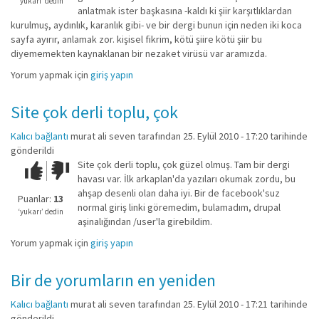
değil!
‘yukarı’ dedin
anlatmak ister başkasına -kaldı ki şiir karşıtlıklardan
kurulmuş, aydınlık, karanlık gibi- ve bir dergi bunun için neden iki koca
sayfa ayırır, anlamak zor. kişisel fikrim, kötü şiire kötü şiir bu
diyememekten kaynaklanan bir nezaket virüsü var aramızda.
Yorum yapmak için
giriş yapın
Site çok derli toplu, çok
Kalıcı bağlantı
murat ali seven
tarafından 25. Eylül 2010 - 17:20 tarihinde
gönderildi
Site çok derli toplu, çok güzel olmuş. Tam bir dergi
Çok iyi!
O
havası var. İlk arkaplan'da yazıları okumak zordu, bu
kadar
ahşap desenli olan daha iyi. Bir de facebook'suz
iyi
Puanlar:
13
normal giriş linki göremedim, bulamadım, drupal
değil!
‘yukarı’ dedin
aşinalığından /user'la girebildim.
Yorum yapmak için
giriş yapın
Bir de yorumların en yeniden
Kalıcı bağlantı
murat ali seven
tarafından 25. Eylül 2010 - 17:21 tarihinde
gönderildi