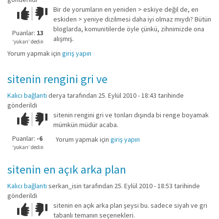
Bir de yorumların en yeniden > eskiye değil de, en
Çok iyi!
O
eskiden > yeniye dizilmesi daha iyi olmaz mıydı? Bütün
kadar
bloglarda, komunitilerde öyle çünkü, zihnimizde ona
iyi
Puanlar:
13
alışmış.
değil!
‘yukarı’ dedin
Yorum yapmak için
giriş yapın
sitenin rengini gri ve
Kalıcı bağlantı
derya
tarafından 25. Eylül 2010 - 18:43 tarihinde
gönderildi
sitenin rengini gri ve tonları dışında bi renge boyamak
Çok iyi!
O
mümkün müdür acaba.
kadar
iyi
Puanlar:
-6
Yorum yapmak için
giriş yapın
değil!
‘yukarı’ dedin
sitenin en açık arka plan
Kalıcı bağlantı
serkan_isin
tarafından 25. Eylül 2010 - 18:53 tarihinde
gönderildi
sitenin en açık arka plan şeysi bu. sadece siyah ve gri
Çok iyi!
O
tabanlı temanın seçenekleri.
kadar