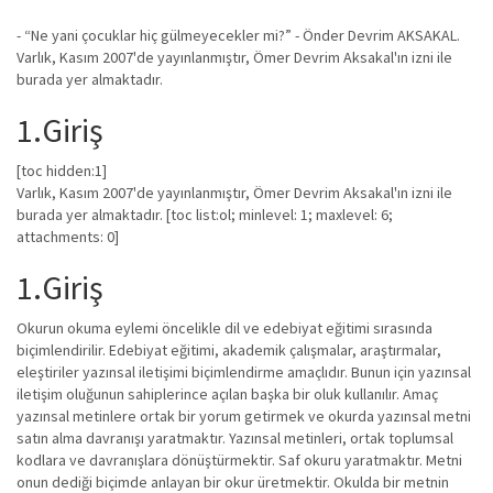
- “Ne yani çocuklar hiç gülmeyecekler mi?” - Önder Devrim AKSAKAL.
Varlık, Kasım 2007'de yayınlanmıştır, Ömer Devrim Aksakal'ın izni ile
burada yer almaktadır.
1.Giriş
[toc hidden:1]
Varlık, Kasım 2007'de yayınlanmıştır, Ömer Devrim Aksakal'ın izni ile
burada yer almaktadır. [toc list:ol; minlevel: 1; maxlevel: 6;
attachments: 0]
1.Giriş
Okurun okuma eylemi öncelikle dil ve edebiyat eğitimi sırasında
biçimlendirilir. Edebiyat eğitimi, akademik çalışmalar, araştırmalar,
eleştiriler yazınsal iletişimi biçimlendirme amaçlıdır. Bunun için yazınsal
iletişim oluğunun sahiplerince açılan başka bir oluk kullanılır. Amaç
yazınsal metinlere ortak bir yorum getirmek ve okurda yazınsal metni
satın alma davranışı yaratmaktır. Yazınsal metinleri, ortak toplumsal
kodlara ve davranışlara dönüştürmektir. Saf okuru yaratmaktır. Metni
onun dediği biçimde anlayan bir okur üretmektir. Okulda bir metnin