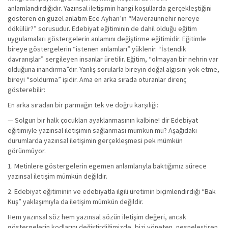
anlamlandırdığıdır. Yazınsal iletişimin hangi koşullarda gerçekleştiğini
gösteren en güzel anlatım Ece Ayhan’ın “Maveraünnehir nereye
dökülür?” sorusudur. Edebiyat eğitiminin de dahil olduğu eğitim
uygulamaları göstergelerin anlamını değiştirme eğitimidir. Eğitimle
bireye göstergelerin “istenen anlamları” yüklenir. “İstendik
davranışlar” sergileyen insanlar üretilir. Eğitim, “olmayan bir nehrin var
olduğuna inandırma”dır. Yanlış sorularla bireyin doğal algısını yok etme,
bireyi “soldurma” işidir. Ama en arka sırada oturanlar direnç
gösterebilir:
En arka sıradan bir parmağın tek ve doğru karşılığı:
— Solgun bir halk çocukları ayaklanmasının kalbine! dir Edebiyat
eğitimiyle yazınsal iletişimin sağlanması mümkün mü? Aşağıdaki
durumlarda yazınsal iletişimin gerçekleşmesi pek mümkün
görünmüyor.
1. Metinlere göstergelerin egemen anlamlarıyla baktığımız sürece
yazınsal iletişim mümkün değildir.
2. Edebiyat eğitiminin ve edebiyatla ilgili üretimin biçimlendirdiği “Bak
Kuş” yaklaşımıyla da iletişim mümkün değildir.
Hem yazınsal söz hem yazınsal sözün iletişim değeri, ancak
göstergelerin kodlarını değiştirdiğimizde, bizi yöneten, nesneleştiren