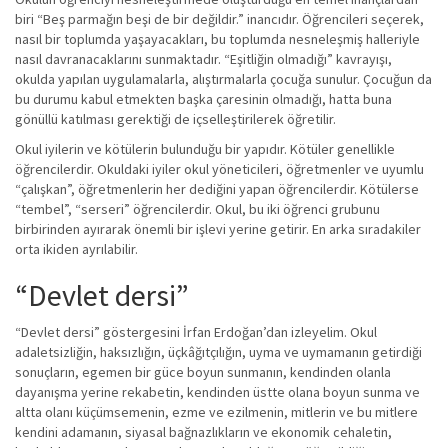
biri “Beş parmağın beşi de bir değildir.” inancıdır. Öğrencileri seçerek,
nasıl bir toplumda yaşayacakları, bu toplumda nesneleşmiş halleriyle
nasıl davranacaklarını sunmaktadır. “Eşitliğin olmadığı” kavrayışı,
okulda yapılan uygulamalarla, alıştırmalarla çocuğa sunulur. Çocuğun da
bu durumu kabul etmekten başka çaresinin olmadığı, hatta buna
gönüllü katılması gerektiği de içselleştirilerek öğretilir.
Okul iyilerin ve kötülerin bulunduğu bir yapıdır. Kötüler genellikle
öğrencilerdir. Okuldaki iyiler okul yöneticileri, öğretmenler ve uyumlu
“çalışkan”, öğretmenlerin her dediğini yapan öğrencilerdir. Kötülerse
“tembel”, “serseri” öğrencilerdir. Okul, bu iki öğrenci grubunu
birbirinden ayırarak önemli bir işlevi yerine getirir. En arka sıradakiler
orta ikiden ayrılabilir.
“Devlet dersi”
“Devlet dersi” göstergesini İrfan Erdoğan’dan izleyelim. Okul
adaletsizliğin, haksızlığın, üçkâğıtçılığın, uyma ve uymamanın getirdiği
sonuçların, egemen bir güce boyun sunmanın, kendinden olanla
dayanışma yerine rekabetin, kendinden üstte olana boyun sunma ve
altta olanı küçümsemenin, ezme ve ezilmenin, mitlerin ve bu mitlere
kendini adamanın, siyasal bağnazlıkların ve ekonomik cehaletin,