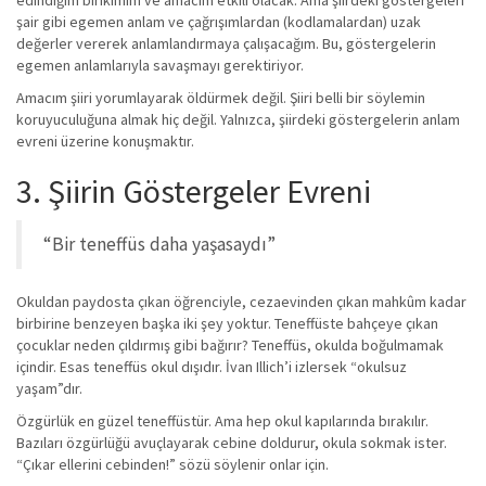
edindiğim birikimim ve amacım etkili olacak. Ama şiirdeki göstergeleri
şair gibi egemen anlam ve çağrışımlardan (kodlamalardan) uzak
değerler vererek anlamlandırmaya çalışacağım. Bu, göstergelerin
egemen anlamlarıyla savaşmayı gerektiriyor.
Amacım şiiri yorumlayarak öldürmek değil. Şiiri belli bir söylemin
koruyuculuğuna almak hiç değil. Yalnızca, şiirdeki göstergelerin anlam
evreni üzerine konuşmaktır.
3. Şiirin Göstergeler Evreni
“Bir teneffüs daha yaşasaydı”
Okuldan paydosta çıkan öğrenciyle, cezaevinden çıkan mahkûm kadar
birbirine benzeyen başka iki şey yoktur. Teneffüste bahçeye çıkan
çocuklar neden çıldırmış gibi bağırır? Teneffüs, okulda boğulmamak
içindir. Esas teneffüs okul dışıdır. İvan Illich’i izlersek “okulsuz
yaşam”dır.
Özgürlük en güzel teneffüstür. Ama hep okul kapılarında bırakılır.
Bazıları özgürlüğü avuçlayarak cebine doldurur, okula sokmak ister.
“Çıkar ellerini cebinden!” sözü söylenir onlar için.