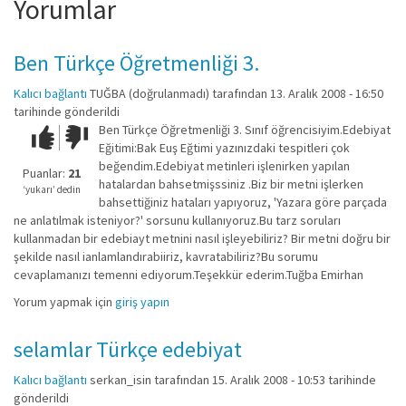
Yorumlar
Ben Türkçe Öğretmenliği 3.
Kalıcı bağlantı
TUĞBA (doğrulanmadı)
tarafından 13. Aralık 2008 - 16:50
tarihinde gönderildi
Ben Türkçe Öğretmenliği 3. Sınıf öğrencisiyim.Edebiyat
Çok iyi!
O
Eğitimi:Bak Euş Eğtimi yazınızdaki tespitleri çok
kadar
beğendim.Edebiyat metinleri işlenirken yapılan
iyi
Puanlar:
21
hatalardan bahsetmişssiniz .Biz bir metni işlerken
değil!
‘yukarı’ dedin
bahsettiğiniz hataları yapıyoruz, 'Yazara göre parçada
ne anlatılmak isteniyor?' sorsunu kullanıyoruz.Bu tarz soruları
kullanmadan bir edebiayt metnini nasıl işleyebiliriz? Bir metni doğru bir
şekilde nasıl ianlamlandırabiiriz, kavratabiliriz?Bu sorumu
cevaplamanızı temenni ediyorum.Teşekkür ederim.Tuğba Emirhan
Yorum yapmak için
giriş yapın
selamlar Türkçe edebiyat
Kalıcı bağlantı
serkan_isin
tarafından 15. Aralık 2008 - 10:53 tarihinde
gönderildi