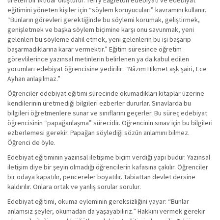
üreten bir iktidar oluşturur. Terry Eagleton edebiyatı ve edebiyat
eğitimini yöneten kişiler için “söylem koruyucuları” kavramını kullanır.
“Bunların görevleri gerektiğinde bu söylemi korumak, geliştirmek,
genişletmek ve başka söylem biçimine karşı onu savunmak, yeni
gelenleri bu söyleme dahil etmek, yeni gelenlerin bu işi başarıp
başarmadıklarına karar vermektir.” Eğitim süresince öğretim
görevlilerince yazınsal metinlerin belirlenen ya da kabul edilen
yorumları edebiyat öğrencisine yedirilir: “Nâzım Hikmet aşk şairi, Ece
Ayhan anlaşılmaz.”
Öğrenciler edebiyat eğitimi sürecinde okumadıkları kitaplar üzerine
kendilerinin üretmediği bilgileri ezberler dururlar. Sınavlarda bu
bilgileri öğretmenlere sunar ve sınıflarını geçerler. Bu süreç edebiyat
öğrencisinin “papağanlaşma” sürecidir. Öğrencinin sınav için bu bilgileri
ezberlemesi gerekir. Papağan söylediği sözün anlamını bilmez.
Öğrenci de öyle.
Edebiyat eğitiminin yazınsal iletişime biçim verdiği yapı budur. Yazınsal
iletişim diye bir şeyin olmadığı öğrencilerin kafasına çakılır. Öğrenciler
bir odaya kapatılır, pencereler boyatılır. Tabiattan devlet dersine
kaldırılır. Onlara ortak ve yanlış sorular sorulur.
Edebiyat eğitimi, okuma eyleminin gereksizliğini yayar: “Bunlar
anlamsız şeyler, okumadan da yaşayabiliriz.” Hakkını vermek gerekir