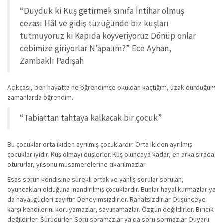
“Duyduk ki Kuş getirmek sınıfa İntihar olmuş
cezası Hâl ve gidiş tüzüğünde biz kuşları
tutmuyoruz ki Kapıda koyveriyoruz Dönüp onlar
cebimize giriyorlar N’apalım?” Ece Ayhan,
Zambaklı Padişah
Açıkçası, ben hayatta ne öğrendimse okuldan kaçtığım, uzak durduğum
zamanlarda öğrendim.
“Tabiattan tahtaya kalkacak bir çocuk”
Bu çocuklar orta ikiden ayrılmış çocuklardır. Orta ikiden ayrılmış
çocuklar iyidir. Kuş olmayı düşlerler. Kuş oluncaya kadar, en arka sırada
otururlar, yılsonu müsamerelerine çıkarılmazlar.
Esas sorun kendisine sürekli ortak ve yanlış sorular sorulan,
oyuncakları olduğuna inandırılmış çocuklardır. Bunlar hayal kurmazlar ya
da hayal güçleri zayıftır. Deneyimsizdirler. Rahatsızdırlar. Düşünceye
karşı kendilerini koruyamazlar, savunamazlar. Özgün değildirler. Biricik
değildirler. Sürüdürler. Soru soramazlar ya da soru sormazlar. Duyarlı