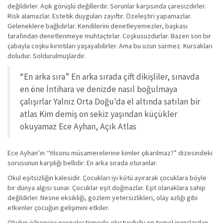
değildirler. Açık görüşlü değillerdir. Sorunlar karşısında çaresizdirler.
Risk alamazlar. Estetik duyguları zayıftır. Özeleştiri yapamazlar.
Geleneklere bağlıdırlar. Kendilerini denetleyemezler, başkası
tarafından denetlenmeye muhtaçtırlar. Coşkusuzdurlar. Bazen son bir
çabayla coşku kırıntıları yaşayabilirler. Ama bu uzun sürmez. Kursakları
doludur. Soldurulmuşlardır.
“En arka sıra” En arka sırada çift dikişliler, sınavda
en öne İntihara ve denizde nasıl boğulmaya
çalışırlar Yalnız Orta Doğu'da el altında satılan bir
atlas Kim demiş on sekiz yaşından küçükler
okuyamaz Ece Ayhan, Açık Atlas
Ece Ayhan’ın “Yılsonu müsamerelerine kimler çıkarılmaz?” dizesindeki
sorusunun karşılığı bellidir: En arka sırada oturanlar.
Okul eşitsizliğin kalesidir. Çocukları iyi kötü ayırarak çocuklara böyle
bir dünya algısı sunar. Çocuklar eşit doğmazlar. Eşit olanaklara sahip
değildirler. Nesne eksikliği, gözlem yetersizlikleri, olay azlığı gibi
etkenler çocuğun gelişimini etkiler.
Okulun öğrenciyi nesneleştirmede oluşturduğu en temel inançlardan