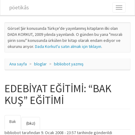
Ana içeriğe atla
pöetikâs
Toggle
navigati
Görsel Şiir konusunda Türkçe'de yayınlanmış kitapların ilki olan
DADA KORKUT, 2009 yılında yayınlandı. O günden bu yana "mısralı
şiirin sonu" konusunda ürkülen bir kitap olarak endam ediyor ve
okurunu arıyor.
Dada Korkut'u satın almak için tıklayın
.
Ana sayfa
bloglar
bibliobot yazmış
EDEBİYAT EĞİTİMİ: “BAK
KUŞ” EĞİTİMİ
Bak
(etkin
Birincil sekmeler
(bkz)
sekme)
bibliobot
tarafından 9. Ocak 2008 - 23:57 tarihinde gönderildi