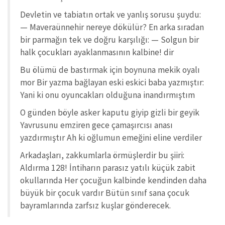
Devletin ve tabiatın ortak ve yanlış sorusu şuydu:
— Maveraünnehir nereye dökülür? En arka sıradan
bir parmağın tek ve doğru karşılığı: — Solgun bir
halk çocukları ayaklanmasının kalbine! dir
Bu ölümü de bastırmak için boynuna mekik oyalı
mor Bir yazma bağlayan eski eskici baba yazmıştır:
Yani ki onu oyuncakları olduğuna inandırmıştım
O günden böyle asker kaputu giyip gizli bir geyik
Yavrusunu emziren gece çamaşırcısı anası
yazdırmıştır Ah ki oğlumun emeğini eline verdiler
Arkadaşları, zakkumlarla örmüşlerdir bu şiiri:
Aldırma 128! İntiharın parasız yatılı küçük zabit
okullarında Her çocuğun kalbinde kendinden daha
büyük bir çocuk vardır Bütün sınıf sana çocuk
bayramlarında zarfsız kuşlar gönderecek.