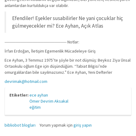
anlamlardan kurtuldukça var olabilir.
Efendiler! Eşekler susabilirler Ne yani çocuklar hiç
gülmeyecekler mi? Ece Ayhan, Açık Atlas
--------------------------------------------------- Notlar:
İrfan Erdoğan, İletişim Egemenlik Mücadeleye Giriş
Ece Ayhan, 3 Temmuz 1975’te şöyle bir not düşmüş: Beykoz Ziya Ünsal
Ortaokulu oğlum Ege için düşündüğüm. “Tabiat Bilgisi’nde
omurgalılardan bile sayılmazsınız.” Ece Ayhan, Yeni Defterler
devrimak@hotmail.com
Etiketler:
ece ayhan
Ömer Devrim Aksakal
eğitim
bibliobot blogları
Yorum yapmak için
giriş yapın