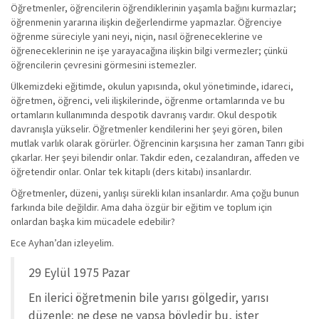
Öğretmenler, öğrencilerin öğrendiklerinin yaşamla bağını kurmazlar;
öğrenmenin yararına ilişkin değerlendirme yapmazlar. Öğrenciye
öğrenme süreciyle yani neyi, niçin, nasıl öğreneceklerine ve
öğreneceklerinin ne işe yarayacağına ilişkin bilgi vermezler; çünkü
öğrencilerin çevresini görmesini istemezler.
Ülkemizdeki eğitimde, okulun yapısında, okul yönetiminde, idareci,
öğretmen, öğrenci, veli ilişkilerinde, öğrenme ortamlarında ve bu
ortamların kullanımında despotik davranış vardır. Okul despotik
davranışla yükselir. Öğretmenler kendilerini her şeyi gören, bilen
mutlak varlık olarak görürler. Öğrencinin karşısına her zaman Tanrı gibi
çıkarlar. Her şeyi bilendir onlar. Takdir eden, cezalandıran, affeden ve
öğretendir onlar. Onlar tek kitaplı (ders kitabı) insanlardır.
Öğretmenler, düzeni, yanlışı sürekli kılan insanlardır. Ama çoğu bunun
farkında bile değildir. Ama daha özgür bir eğitim ve toplum için
onlardan başka kim mücadele edebilir?
Ece Ayhan’dan izleyelim.
29 Eylül 1975 Pazar
En ilerici öğretmenin bile yarısı gölgedir, yarısı
düzenle; ne dese ne yapsa böyledir bu, ister