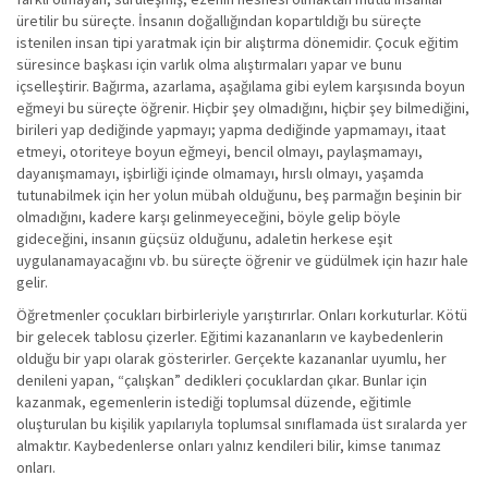
üretilir bu süreçte. İnsanın doğallığından kopartıldığı bu süreçte
istenilen insan tipi yaratmak için bir alıştırma dönemidir. Çocuk eğitim
süresince başkası için varlık olma alıştırmaları yapar ve bunu
içselleştirir. Bağırma, azarlama, aşağılama gibi eylem karşısında boyun
eğmeyi bu süreçte öğrenir. Hiçbir şey olmadığını, hiçbir şey bilmediğini,
birileri yap dediğinde yapmayı; yapma dediğinde yapmamayı, itaat
etmeyi, otoriteye boyun eğmeyi, bencil olmayı, paylaşmamayı,
dayanışmamayı, işbirliği içinde olmamayı, hırslı olmayı, yaşamda
tutunabilmek için her yolun mübah olduğunu, beş parmağın beşinin bir
olmadığını, kadere karşı gelinmeyeceğini, böyle gelip böyle
gideceğini, insanın güçsüz olduğunu, adaletin herkese eşit
uygulanamayacağını vb. bu süreçte öğrenir ve güdülmek için hazır hale
gelir.
Öğretmenler çocukları birbirleriyle yarıştırırlar. Onları korkuturlar. Kötü
bir gelecek tablosu çizerler. Eğitimi kazananların ve kaybedenlerin
olduğu bir yapı olarak gösterirler. Gerçekte kazananlar uyumlu, her
denileni yapan, “çalışkan” dedikleri çocuklardan çıkar. Bunlar için
kazanmak, egemenlerin istediği toplumsal düzende, eğitimle
oluşturulan bu kişilik yapılarıyla toplumsal sınıflamada üst sıralarda yer
almaktır. Kaybedenlerse onları yalnız kendileri bilir, kimse tanımaz
onları.