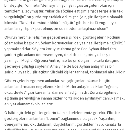
bir deyişle, “önmetin”den sıyrılmıştır. Şair, göstergeleri okur için
temizlemiş, soymuştur. Yukarıda sözüne ettiğimiz “göstergelerin tek
vurgululuğu” bu şiirde tepetaklak edilmiştir. Şair, şiiri iletişime olanaklı
kılmıştır. “Devlet dersinde öldürülmüştür” gibi her türlü engelleyici
anlamları yırtıp ak pak olmuş bir söz neden anlaşılmaz olsun?
Okurun metinle iletişime geçebilmesi şiirdeki göstergelerin kodunu
çözmesine bağlıdır. Söylem koruyucuları da yazınsal iletişime “gürültü”
yapmaktadırlar. Söylem koruyucularına göre Ece Ayhan İkinci Yeni
şairleri gibi anlamı önemsemeyen, özel dili olan, bireyci bir şiir
yazmıştır. Meçhul Öğrenci Anıtı içinse bu şiirde şairin okurla iletişime
geçmeye çalıştığı söylenir. Ama yine de Ece Ayhan anlaşılmaz bir
şairidir. Oysa bu şiir açıktır. Şiirdeki kişiler tarihsel, toplumsal niteliklidir.
Göstergelerin egemen anlamları ve çağrışımları okurun bu şiiri
anlamlandırmasını engellemektedir. Metni anlaşılmaz kılan “eğitim,
okul, devlet” gibi kavramlardan ne anladığımızdır. Zorunlu eğitime,
eğitimin gerekliliğine inanan bizler “orta ikiden ayrılmayı” cahil kalmak,
ehliyet alamamak vb. anlarız.
O hâlde şiirdeki göstergelerin iklimini belirlememiz gerekir. Elbette
göstergelerin anlamları “benim” bağlamımda oluşacak. Yaşantım,
deneyimlerim, okuduklarım, duyduklarım, gördüklerim vb. kanallarla