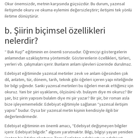
Okur önemsizdir, metnin karşısında güçsüzdür. Bu durum, yazınsal
iletişimde okuru ve okuma eylemini değersizleştirir; iletişimi tek yönlü
iletime dönüştürür.
b. Şiirin biçimsel özellikleri
nelerdir?
“ Bak Kuş!” eğitiminin en önemli sorusudur. Öğrenciyi göstergelerin
anlamından uzaklaştırma yöntemidir. Gösterenlerin özellikleri, türleri,
yerleri vb. çalışmaları içerir. Bunların anlam işlevleri üzerinde durulmaz.
Edebiyat eğitiminde yazınsal metinler zevk ve anlam öğesinden çok
dil, anlatım, tür, dönem, tarih, teknik gibi öğeleri içeren yapı niteliğinde
bir bilgi yığınıdır. Sanki yazınsal metinleri bu öğeleri merak ettiğimiz için
okuruz. Yani bir şiiri uyaklarını, ölçüsünü vb. bulayım diye mi okuruz? Bir
şair, biz şiirin yapısını bulalım diye mi şiir yazar? Bir şiir, bir roman asla
bize işleyememelidir. Edebiyat eğitimiyle sağlanan “yazınsal iletişim
yapısı” budur. Oysa bir yazınsal metin kişinin kendisiyle ilgili bir
değerlendirmedir.
Edebiyat eğitiminin en önemli amacı, “Edebiyat değişmeyen bilgiler
içerir. Edebiyat bilgidir.” algısını yaratmaktır. Bilgi, bilgiyi yayan yeniden