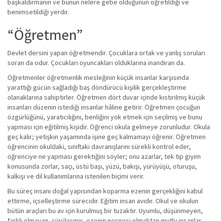
başkaldırmanın ve bunun nelere gebe olduğunun öğretildiği ve
benimsetildiği yerdir.
“Öğretmen”
Devlet dersini yapan öğretmendir. Çocuklara ortak ve yanlış soruları
soran da odur. Çocukları oyuncakları olduklarına inandıran da.
Öğretmenler öğretmenlik mesleğinin küçük insanlar karşısında
yarattığı gücün sağladığı baş döndürücü kişilik gerçekleştirme
olanaklarına sahiptirler. Öğretmen dört duvar içinde kıstırılmış küçük
insanları düzenin istediği insanlar hâline getirir. Öğretmen çocuğun
özgürlüğünü, yaratıcılığını, benliğini yok etmek için seçilmiş ve bunu
yapması için eğitilmiş kişidir. Öğrenci okula gelmeye zorunludur. Okula
geç kalır; yetişkin yaşamında işine geç kalmamayı öğrenir. Öğretmen
öğrencinin okuldaki, sınıftaki davranışlarını sürekli kontrol eder,
öğrenciye ne yapması gerektiğini söyler; onu azarlar, tek tip giyim
konusunda zorlar, saçı, üstü başı, yüzü, bakışı, yürüyüşü, oturuşu,
kalkışı ve dil kullanımlarına istenilen biçimi verir.
Bu süreç insanı doğal yapısından koparma ezenin gerçekliğini kabul
ettirme, içselleştirme sürecidir. Eğitim insan avıdır. Okul ve okulun
bütün araçları bu av için kurulmuş bir tuzaktır. Uyumlu, düşünmeyen,
farklı olmayan, sürüleşmiş, ezenin nesnesi olmaktan mutlu insanlar