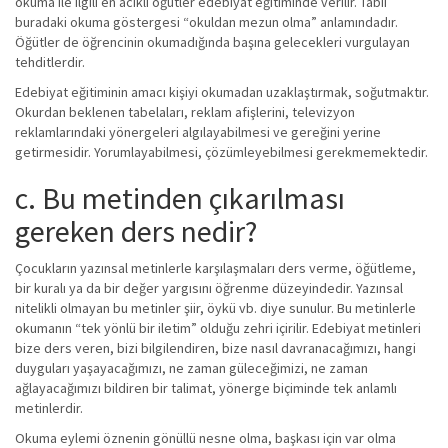
okuma ile ilgili en acıklı öğütler edebiyat eğitiminde verilir. Tabii
buradaki okuma göstergesi “okuldan mezun olma” anlamındadır.
Öğütler de öğrencinin okumadığında başına gelecekleri vurgulayan
tehditlerdir.
Edebiyat eğitiminin amacı kişiyi okumadan uzaklaştırmak, soğutmaktır.
Okurdan beklenen tabelaları, reklam afişlerini, televizyon
reklamlarındaki yönergeleri algılayabilmesi ve gereğini yerine
getirmesidir. Yorumlayabilmesi, çözümleyebilmesi gerekmemektedir.
c. Bu metinden çıkarılması
gereken ders nedir?
Çocukların yazınsal metinlerle karşılaşmaları ders verme, öğütleme,
bir kuralı ya da bir değer yargısını öğrenme düzeyindedir. Yazınsal
nitelikli olmayan bu metinler şiir, öykü vb. diye sunulur. Bu metinlerle
okumanın “tek yönlü bir iletim” olduğu zehri içirilir. Edebiyat metinleri
bize ders veren, bizi bilgilendiren, bize nasıl davranacağımızı, hangi
duyguları yaşayacağımızı, ne zaman güleceğimizi, ne zaman
ağlayacağımızı bildiren bir talimat, yönerge biçiminde tek anlamlı
metinlerdir.
Okuma eylemi öznenin gönüllü nesne olma, başkası için var olma