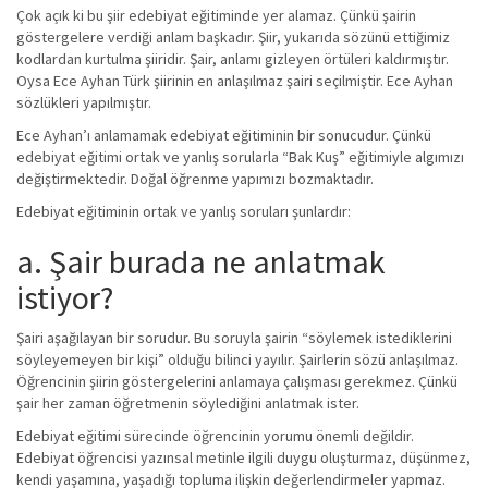
Çok açık ki bu şiir edebiyat eğitiminde yer alamaz. Çünkü şairin
göstergelere verdiği anlam başkadır. Şiir, yukarıda sözünü ettiğimiz
kodlardan kurtulma şiiridir. Şair, anlamı gizleyen örtüleri kaldırmıştır.
Oysa Ece Ayhan Türk şiirinin en anlaşılmaz şairi seçilmiştir. Ece Ayhan
sözlükleri yapılmıştır.
Ece Ayhan’ı anlamamak edebiyat eğitiminin bir sonucudur. Çünkü
edebiyat eğitimi ortak ve yanlış sorularla “Bak Kuş” eğitimiyle algımızı
değiştirmektedir. Doğal öğrenme yapımızı bozmaktadır.
Edebiyat eğitiminin ortak ve yanlış soruları şunlardır:
a. Şair burada ne anlatmak
istiyor?
Şairi aşağılayan bir sorudur. Bu soruyla şairin “söylemek istediklerini
söyleyemeyen bir kişi” olduğu bilinci yayılır. Şairlerin sözü anlaşılmaz.
Öğrencinin şiirin göstergelerini anlamaya çalışması gerekmez. Çünkü
şair her zaman öğretmenin söylediğini anlatmak ister.
Edebiyat eğitimi sürecinde öğrencinin yorumu önemli değildir.
Edebiyat öğrencisi yazınsal metinle ilgili duygu oluşturmaz, düşünmez,
kendi yaşamına, yaşadığı topluma ilişkin değerlendirmeler yapmaz.