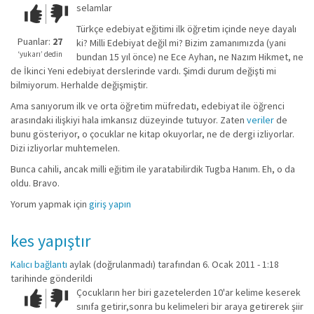
selamlar
Çok iyi!
O
kadar
Türkçe edebiyat eğitimi ilk öğretim içinde neye dayalı
iyi
Puanlar:
27
ki? Milli Edebiyat değil mi? Bizim zamanımızda (yani
değil!
‘yukarı’ dedin
bundan 15 yıl önce) ne Ece Ayhan, ne Nazım Hikmet, ne
de İkinci Yeni edebiyat derslerinde vardı. Şimdi durum değişti mi
bilmiyorum. Herhalde değişmiştir.
Ama sanıyorum ilk ve orta öğretim müfredatı, edebiyat ile öğrenci
arasındaki ilişkiyi hala imkansız düzeyinde tutuyor. Zaten
veriler
de
bunu gösteriyor, o çocuklar ne kitap okuyorlar, ne de dergi izliyorlar.
Dizi izliyorlar muhtemelen.
Bunca cahili, ancak milli eğitim ile yaratabilirdik Tugba Hanım. Eh, o da
oldu. Bravo.
Yorum yapmak için
giriş yapın
kes yapıştır
Kalıcı bağlantı
aylak (doğrulanmadı)
tarafından 6. Ocak 2011 - 1:18
tarihinde gönderildi
Çocukların her biri gazetelerden 10'ar kelime keserek
Çok iyi!
O
sınıfa getirir,sonra bu kelimeleri bir araya getirerek şiir
kadar