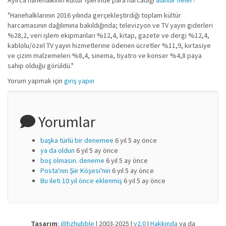
Ayırca hanehalkının kültür işlerinde para harcadığı
alanlar neler
?
"Hanehalklarının 2016 yılında gerçekleştirdiği toplam kültür
harcamasının dağılımına bakıldığında; televizyon ve TV yayın giderleri
%28,2, veri işlem ekipmanları %12,4, kitap, gazete ve dergi %12,4,
kablolu/özel TV yayın hizmetlerine ödenen ücretler %11,9, kırtasiye
ve çizim malzemeleri %8,4, sinema, tiyatro ve konser %4,8 paya
sahip olduğu görüldü."
Yorum yapmak için
giriş yapın
Yorumlar
başka türlü bir denemee
6 yıl 5 ay önce
ya da oldun
6 yıl 5 ay önce
boş olmasın. deneme
6 yıl 5 ay önce
Posta'nın Şiir Köşesi'nin
6 yıl 5 ay önce
Bu ileti 10 yıl önce eklenmiş
6 yıl 5 ay önce
Tasarım
:
@hzhubble
| 2003-2025 |
v2.0
|
Hakkında
ya da