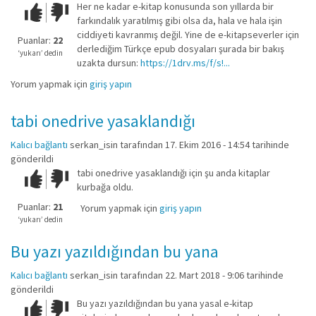
Her ne kadar e-kitap konusunda son yıllarda bir
Çok iyi!
O
farkındalık yaratılmış gibi olsa da, hala ve hala işin
kadar
ciddiyeti kavranmış değil. Yine de e-kitapseverler için
iyi
Puanlar:
22
derlediğim Türkçe epub dosyaları şurada bir bakış
değil!
‘yukarı’ dedin
uzakta dursun:
https://1drv.ms/f/s!...
Yorum yapmak için
giriş yapın
tabi onedrive yasaklandığı
Kalıcı bağlantı
serkan_isin
tarafından 17. Ekim 2016 - 14:54 tarihinde
gönderildi
tabi onedrive yasaklandığı için şu anda kitaplar
Çok iyi!
O
kurbağa oldu.
kadar
iyi
Puanlar:
21
Yorum yapmak için
giriş yapın
değil!
‘yukarı’ dedin
Bu yazı yazıldığından bu yana
Kalıcı bağlantı
serkan_isin
tarafından 22. Mart 2018 - 9:06 tarihinde
gönderildi
Bu yazı yazıldığından bu yana yasal e-kitap
Çok iyi!
O