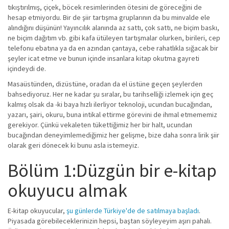
tıkıştırılmış, çiçek, böcek resimlerinden ötesini de göreceğini de
hesap etmiyordu. Bir de şiir tartışma gruplarının da bu minvalde ele
alındığını düşünün! Yayıncılık alanında az sattı, çok sattı, ne biçim baskı,
ne biçim dağıtım vb. gibi kafa ütüleyen tartışmalar olurken, birileri, cep
telefonu ebatına ya da en azından çantaya, cebe rahatlıkla sığacak bir
şeyler icat etme ve bunun içinde insanlara kitap okutma gayreti
içindeydi de.
Masaüstünden, dizüstüne, oradan da el üstüne geçen şeylerden
bahsediyoruz. Her ne kadar şu sıralar, bu tarihselliği izlemek için geç
kalmış olsak da -ki baya hızlı ilerliyor teknoloji, ucundan bucağından,
yazarı, şairi, okuru, buna intikal ettirme görevini de ihmal etmememiz
gerekiyor. Çünkü vekaleten tükettiğimiz her bir halt, ucundan
bucağından deneyimlemediğimiz her gelişme, bize daha sonra lirik şiir
olarak geri dönecek ki bunu asla istemeyiz.
Bölüm 1:Düzgün bir e-kitap
okuyucu almak
E-kitap okuyucular,
şu günlerde Türkiye'de de satılmaya başladı
.
Piyasada görebileceklerinizin hepsi, baştan söyleyeyim aşırı pahalı.