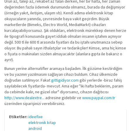
Ürün az, talep az, rekabet az falan derken, her bir halta, her zaman
değerinden fazla ödemek durumunda olmamız, burada da değişmiyor
(örneğin yakıt, iletişim, ulaşım vb). Kendi adıma elektronik kitap
okuyucuların yanında, çevresinde baya vakit geçirdim. Büyük
marketlerde (Bimeks, Electro World, MediaMarkt) cihazları
kurcalayabiliyorsunuz. Şık oldukları, elektronik mürekkep denen herze
ile tipografi konusunda gayet iddialı olmaları insanın iştahını açmıyor
değil. 500 tl ile 600 tl arasında fiyatları da bu iştahı unutmanıza sebep
oluyor. Bu pahalı sayın ithalatçılar ve tedarikçiler! Kimse, ama hiç kimse
o fiyata o makinaları sizden almayacaktır (alanlara gıpta ile bakarız o
ayrı!).
Bunun yerine alternatifler aramaya başladım. İlk gözüme kestirdiğim
ve bu yazının yazılmasını sağlayan cihazı buldum. Cihaz ülkemizde
doğrudan satılmıyor. Fakat
gittigidiyor.com
gibi yerlerde -biraz fahiş
sayılabilecek fiyatlarda- mevcut. Ama eğer "iki hafta beklerim, param
da cebimde kalır, ne güzel olur" diyorsanız, cihazın dağıtıcısı
http://www.dealextre...
adresine gidebilir ve
www.paypal.com.tr
üzerinden siparişinizi verebilirsiniz.
Etiketler:
ideefixe
elektronik kitap
android