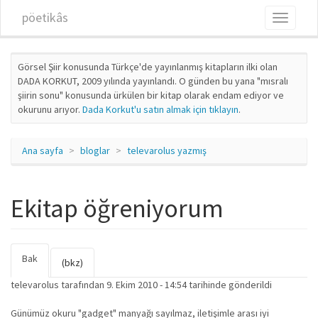
Ana içeriğe atla
pöetikâs
Toggle
navigati
Görsel Şiir konusunda Türkçe'de yayınlanmış kitapların ilki olan
DADA KORKUT, 2009 yılında yayınlandı. O günden bu yana "mısralı
şiirin sonu" konusunda ürkülen bir kitap olarak endam ediyor ve
okurunu arıyor.
Dada Korkut'u satın almak için tıklayın
.
Ana sayfa
bloglar
televarolus yazmış
Ekitap öğreniyorum
Bak
(etkin
Birincil sekmeler
(bkz)
sekme)
televarolus
tarafından 9. Ekim 2010 - 14:54 tarihinde gönderildi
Günümüz okuru "gadget" manyağı sayılmaz, iletişimle arası iyi