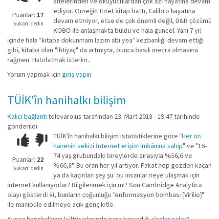
sitelerinden ve okuyuculardan çok azı hayatına devam
kadar
ediyor. Örneğin ttnet kitap battı, Calibro hayatına
iyi
Puanlar:
17
devam etmiyor, etse de çok önemli değil, D&R çözümü
değil!
‘yukarı’ dedin
KOBO ile anlaşmakta buldu ve hala güncel. Yani 7 yıl
içinde hala "kitaba dokunmam lazım abi yea" kezbanlığı devam ettiği
gibi, kitaba olan "ihtiyaç" da artmıyor, bunca basılı mecra olmasına
rağmen. Hatırlatmak isterim..
Yorum yapmak için
giriş yapın
TÜİK'în hanihalkı bilişim
Kalıcı bağlantı
televarolus
tarafından 23. Mart 2018 - 19:47 tarihinde
gönderildi
TÜİK'în hanihalkı bilişim istatistiklerine göre "
Her on
Çok iyi!
O
hanenin sekizi İnternet erişim imkânına sahip
" ve "16-
kadar
74 yaş grubundaki bireylerde sırasıyla %56,6 ve
iyi
Puanlar:
22
%66,8". Bu oran her yıl artıyor. Fakat hep gözden kaçan
değil!
‘yukarı’ dedin
ya da kaçırılan şey şu: bu insanlar neye ulaşmak için
internet kullanıyorlar? Bilgilenmek için mi? Son Cambridge Analytica
olayı gösterdi ki, bunların çoğunluğu "enformasyon bombası [Virilio]"
ile manipüle edilmeye açık genç kitle.