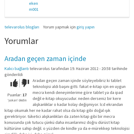
eken
m001
televarolus blogları
Yorum yapmak için
giriş yapın
Yorumlar
Aradan geçen zaman içinde
Kalıcı bağlantı
televarolus
tarafından 19. Haziran 2012 - 20:58 tarihinde
gönderildi
Aradan geçen zaman içinde söyleyebiliriz ki tablet
Çok iyi!
O
teknolojisi aldı başını gitti. fakat e-kitap için en uygun
kadar
mecra kendi deneyimlerime göre tablet ya da ipad
iyi
Puanlar:
17
değil e-kitap okuyucudur. neden derseniz bir kere
değil!
‘yukarı’ dedin
alışkanlıklar o kadar kolay değişmiyor. lcd ekrandan
kitap okumak her ne kadar rahat olsa da kitap gibi doğal ışık
gerektiriyor. tüketici alışkanlıkları da zaten kitap gibi bir mecra
konusunda çok tutucu çünkü daha insanlarımız doğru dürüst kitap
kültürüne sahip değil. o yüzden de kindle ya da e-mürekkep teknolojisi