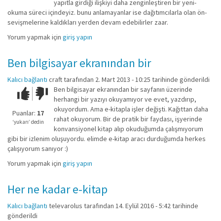
yapıtla girdiği ilişkiyi daha zenginleştiren bir yeni-
okuma süreci içindeyiz. bunu anlamayanlar ise dağıtımcılarla olan ön-
sevişmelerine kaldıkları yerden devam edebilirler zaar.
Yorum yapmak için
giriş yapın
Ben bilgisayar ekranından bir
Kalıcı bağlantı
craft
tarafından 2. Mart 2013 - 10:25 tarihinde gönderildi
Ben bilgisayar ekranından bir sayfanın üzerinde
Çok iyi!
O
herhangi bir yazıyı okuyamıyor ve evet, yazdırıp,
kadar
okuyordum. Ama e-kitapla işler değişti. Kağıttan daha
iyi
Puanlar:
17
rahat okuyorum. Bir de pratik bir faydası, işyerinde
değil!
‘yukarı’ dedin
konvansiyonel kitap alıp okuduğumda çalışmıyorum
gibi bir izlenim oluşuyordu. elimde e-kitap aracı durduğumda herkes
çalışıyorum sanıyor :)
Yorum yapmak için
giriş yapın
Her ne kadar e-kitap
Kalıcı bağlantı
televarolus
tarafından 14. Eylül 2016 - 5:42 tarihinde
gönderildi