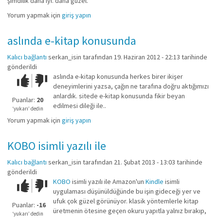
şimdilik daha iyi. daha güzel.
Yorum yapmak için
giriş yapın
aslında e-kitap konusunda
Kalıcı bağlantı
serkan_isin
tarafından 19. Haziran 2012 - 22:13 tarihinde
gönderildi
aslında e-kitap konusunda herkes birer ikişer
Çok iyi!
O
deneyimlerini yazsa, çağın ne tarafına doğru aktığımızı
kadar
anlardık. sitede e-kitap konusunda fikir beyan
iyi
Puanlar:
20
edilmesi dileği ile..
değil!
‘yukarı’ dedin
Yorum yapmak için
giriş yapın
KOBO isimli yazılı ile
Kalıcı bağlantı
serkan_isin
tarafından 21. Şubat 2013 - 13:03 tarihinde
gönderildi
KOBO
isimli yazılı ile Amazon'un
Kindle
isimli
Çok iyi!
O
uygulaması düşünüldüğünde bu işin gideceği yer ve
kadar
ufuk çok güzel görünüyor. klasik yöntemlerle kitap
iyi
Puanlar:
-16
üretmenin ötesine geçen okuru yapıtla yalnız bırakıp,
değil!
‘yukarı’ dedin