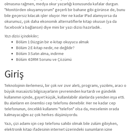
olmasına rağmen, medya okur yazarlığı konusunda kafalar durgun.
"Monitörden okuyamıyorum" geçerli bir bahane gibi görünse de, bunu
bile geçersiz kılacak işler oluyor. Her ne kadar IPad alamıyorsa da
okurumuz, çok daha ekonomik alternatiflerle kitap okusun (ya da
facebook'a bağlansın) diye mini bir yazı dizisi hazırladık..
Yazı dizisi içindekiler;
Bölüm 1:Düzgün bir e-kitap okuyucu almak
Bölüm 2:E-kitap nedir, ne değildir?
Bölüm 3:Satın alma, indirme
Bölüm 4:DRM Sorunu ve Çözümü
Giriş
Teknolojinin ilerlemesi, bir çok ıvır zıvır aleti, programı, yazılımı, aracı o
büyük masaüstü bilgisayarların çevreninden kurtardı ve gündelik
kullanımın içinde, gayet küçük, kullanılabilir alanlarda yeniden inşa etti.
Bu alanların en önemlisi cep telefonu denebilir. Her ne kadar cep
telefonunun, öncelikli kullanımı "telefon" olsa da, meselenin orada
kalmayacağını az çok herkes düşünüyordu.
Yazı, çizi adamı için cep telefonu sahibi olmak bile zulüm gibiyken,
elektronik kitap ifadesinin internet üzerindeki sunumların içine