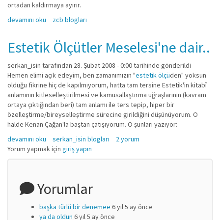
ortadan kaldırmaya ayırır.
Estetik Ölçütler Meselesi hakkında
devamını oku
zcb blogları
Estetik Ölçütler Meselesi'ne dair..
serkan_isin
tarafından 28. Şubat 2008 - 0:00 tarihinde gönderildi
Hemen elimi açık edeyim, ben zamanımızın "
estetik ölçü
den" yoksun
olduğu fikrine hiç de kapılmıyorum, hatta tam tersine Estetik'in kitabî
anlamının kitleselleştirilmesi ve kamusallaştırma uğraşlarının (kavram
ortaya çıktığından beri) tam anlamı ile ters tepip, hiper bir
özelleştirme/bireyselleştirme sürecine girildiğini düşünüyorum. O
halde Kenan Çağan'la baştan çatışıyorum. O şunları yazıyor:
Estetik Ölçütler Meselesi'ne dair.. hakkında
devamını oku
serkan_isin blogları
2 yorum
Yorum yapmak için
giriş yapın
Yorumlar
başka türlü bir denemee
6 yıl 5 ay önce
ya da oldun
6 yıl 5 ay önce