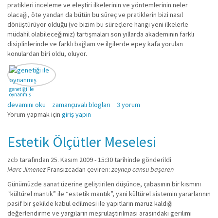
pratikleri inceleme ve eleştiri ilkelerinin ve yöntemlerinin neler
olacağı, öte yandan da bütün bu süreç ve pratiklerin bizi nasıl
dönüştürüyor olduğu (ve bizim bu süreçlere hangi yeni ilkelerle
müdahil olabileceğimiz) tartışmaları son yıllarda akademinin farklı
disiplinlerinde ve farklı bağlam ve ilgilerde epey kafa yorulan
konulardan biri oldu, oluyor.
genetiği ile
oynanmış
DİJİTAL ESTETİK YENİ MEDYA ESTETİĞİ hakkında
devamını oku
zamançuvalı blogları
3 yorum
Yorum yapmak için
giriş yapın
Estetik Ölçütler Meselesi
zcb
tarafından 25. Kasım 2009 - 15:30 tarihinde gönderildi
Marc Jimenez
Fransızcadan çeviren:
zeynep cansu başeren
Günümüzde sanat üzerine geliştirilen düşünce, çabasının bir kısmını
“kültürel mantık” ile “estetik mantık”, yani kültürel sistemin yararlarının
pasif bir şekilde kabul edilmesi ile yapıtların maruz kaldığı
değerlendirme ve yargıların meşrulaştırılması arasındaki gerilimi