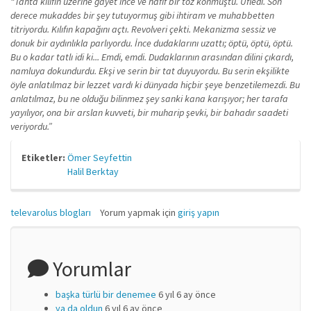
“Tahta kılıfın üzerine gayet ince ve hafif bir toz konmuştu. Üfledi. Son
derece mukaddes bir şey tutuyormuş gibi ihtiram ve muhabbetten
titriyordu. Kılıfın kapağını açtı. Revolveri çekti. Mekanizma sessiz ve
donuk bir aydınlıkla parlıyordu. İnce dudaklarını uzattı; öptü, öptü, öptü.
Bu o kadar tatlı idi ki... Emdi, emdi. Dudaklarının arasından dilini çıkardı,
namluya dokundurdu. Ekşi ve serin bir tat duyuyordu. Bu serin ekşilikte
öyle anlatılmaz bir lezzet vardı ki dünyada hiçbir şeye benzetilemezdi. Bu
anlatılmaz, bu ne olduğu bilinmez şey sanki kana karışıyor; her tarafa
yayılıyor, ona bir arslan kuvveti, bir muharip şevki, bir bahadır saadeti
veriyordu.”
Etiketler:
Ömer Seyfettin
Halil Berktay
televarolus blogları
Yorum yapmak için
giriş yapın
Yorumlar
başka türlü bir denemee
6 yıl 6 ay önce
ya da oldun
6 yıl 6 ay önce