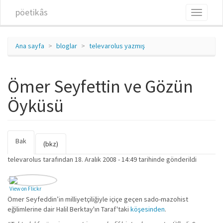
Ana içeriğe atla
pöetikâs
Toggle
navigati
Ana sayfa
bloglar
televarolus yazmış
Ömer Seyfettin ve Gözün
Öyküsü
Bak
(etkin
Birincil sekmeler
(bkz)
sekme)
televarolus
tarafından 18. Aralık 2008 - 14:49 tarihinde gönderildi
View on Flickr
Ömer Seyfeddin’in milliyetçiliğiyle içiçe geçen sado-mazohist
eğilimlerine dair Halil Berktay'ın Taraf'taki
köşesinden
.