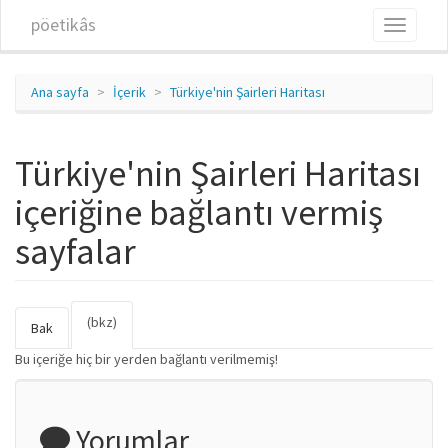
Ana içeriğe atla
pöetikâs
Toggle
navigati
Ana sayfa
İçerik
Türkiye'nin Şairleri Haritası
Türkiye'nin Şairleri Haritası
içeriğine bağlantı vermiş
sayfalar
(bkz)
(etkin
Birincil sekmeler
Bak
sekme)
Bu içeriğe hiç bir yerden bağlantı verilmemiş!
Yorumlar