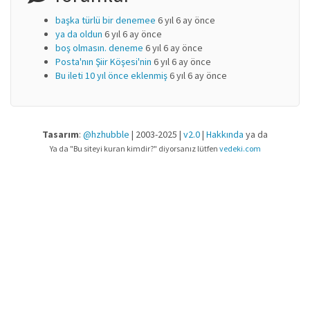
başka türlü bir denemee
6 yıl 6 ay önce
ya da oldun
6 yıl 6 ay önce
boş olmasın. deneme
6 yıl 6 ay önce
Posta'nın Şiir Köşesi'nin
6 yıl 6 ay önce
Bu ileti 10 yıl önce eklenmiş
6 yıl 6 ay önce
Tasarım
:
@hzhubble
| 2003-2025 |
v2.0
|
Hakkında
ya da
Ya da "Bu siteyi kuran kimdir?" diyorsanız lütfen
vedeki.com