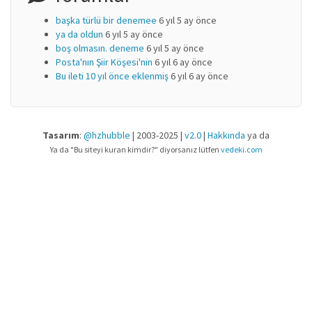
başka türlü bir denemee
6 yıl 5 ay önce
ya da oldun
6 yıl 5 ay önce
boş olmasın. deneme
6 yıl 5 ay önce
Posta'nın Şiir Köşesi'nin
6 yıl 6 ay önce
Bu ileti 10 yıl önce eklenmiş
6 yıl 6 ay önce
Tasarım
:
@hzhubble
| 2003-2025 |
v2.0
|
Hakkında
ya da
Ya da "Bu siteyi kuran kimdir?" diyorsanız lütfen
vedeki.com