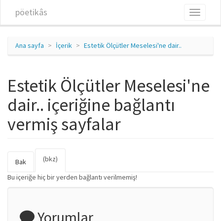
Ana içeriğe atla
pöetikâs
Toggle
navigati
Ana sayfa
İçerik
Estetik Ölçütler Meselesi'ne dair..
Estetik Ölçütler Meselesi'ne
dair.. içeriğine bağlantı
vermiş sayfalar
(bkz)
(etkin
Birincil sekmeler
Bak
sekme)
Bu içeriğe hiç bir yerden bağlantı verilmemiş!
Yorumlar