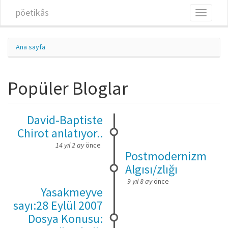
Ana içeriğe atla
pöetikâs
Toggle
navigati
Ana sayfa
Popüler Bloglar
David-Baptiste
Chirot anlatıyor..
14 yıl 2 ay
önce
Postmodernizm
Algısı/zlığı
9 yıl 8 ay
önce
Yasakmeyve
sayı:28 Eylül 2007
Dosya Konusu: