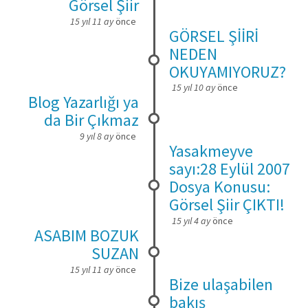
Görsel Şiir
15 yıl 11 ay
önce
GÖRSEL ŞİİRİ
NEDEN
OKUYAMIYORUZ?
15 yıl 10 ay
önce
Blog Yazarlığı ya
da Bir Çıkmaz
9 yıl 8 ay
önce
Yasakmeyve
sayı:28 Eylül 2007
Dosya Konusu:
Görsel Şiir ÇIKTI!
15 yıl 4 ay
önce
ASABIM BOZUK
SUZAN
15 yıl 11 ay
önce
Bize ulaşabilen
bakış