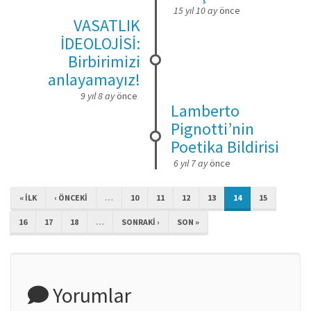
15 yıl 10 ay
önce
VASATLIK
İDEOLOJİSİ:
Birbirimizi
anlayamayız!
9 yıl 8 ay
önce
Lamberto
Pignotti’nin
Poetika Bildirisi
6 yıl 7 ay
önce
« ILK
‹ ÖNCEKI
…
10
11
12
13
14
15
16
17
18
…
SONRAKI ›
SON »
Yorumlar